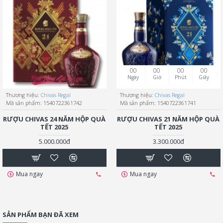
00
00
00
00
Ngày
Giờ
Phút
Giây
Thương hiệu:
Chivas Regal
Thương hiệu:
Chivas Regal
Mã sản phẩm:
1540722361742
Mã sản phẩm:
1540722361741
RƯỢU CHIVAS 24 NĂM HỘP QUÀ
RƯỢU CHIVAS 21 NĂM HỘP QUÀ
TẾT 2025
TẾT 2025
5.000.000đ
3.300.000đ
Mua ngay
Mua ngay
SẢN PHẨM BẠN ĐÃ XEM