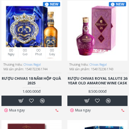
NEW
NEW
00
00
00
00
Ngày
Giờ
Phút
Giây
Thương hiệu:
Chivas Regal
Thương hiệu:
Chivas Regal
Mã sản phẩm:
1540722361744
Mã sản phẩm:
1540722361743
RƯỢU CHIVAS 18 NĂM HỘP QUÀ
RƯỢU CHIVAS ROYAL SALUTE 26
2025
YEAR OLD AMARONE WINE CASK
1.600.000đ
8.500.000đ
Mua ngay
Mua ngay