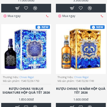
11.000.000đ
3.300.000đ
Mua ngay
Mua ngay
NEW
NEW
Thương hiệu:
Chivas Regal
Thương hiệu:
Chivas Regal
Mã sản phẩm:
1540722361750
Mã sản phẩm:
1540722361749
RƯỢU CHIVAS 18 BLUE
RƯỢU CHIVAS 18 NĂM HỘP QUÀ
SIGNATURE HỘP QUÀ TẾT 2026
TẾT 2026
1.850.000đ
1.600.000đ