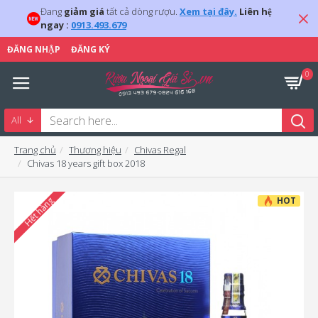
Đang
giảm giá
tất cả dòng rượu.
Xem tại đây.
Liên hệ
ngay :
0913.493.679
ĐĂNG NHẬP
ĐĂNG KÝ
0
All
Trang chủ
Thương hiệu
Chivas Regal
Chivas 18 years gift box 2018
HOT
Hết hàng