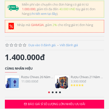
Miễn phí vận chuyển cho đơn hàng có giá trị từ
1.000.000
, giảm tối đa đến
40.000 VNĐ
tùy giá trị đơn
hàng (
chi tiết xem tại đây
).
Nhập mã
GIAMGIA
, giảm
2%
cho tổng giá trị đơn hàng
Dựa vào 0 đánh giá.
-
Viết đánh giá
1.400.000đ
CÙNG NHÃN HIỆU
Rượu Chivas 26 Năm Hộp Quà Tết 2026
Rượu Chivas 21 Năm Hộp Quà Tết 2026
11.000.000đ
3.300.000đ
BÁO GIÁ SỈ SỐ LƯỢNG LỚN NHIỀU ƯU ĐÃI