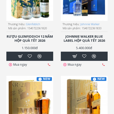
Thương hiệu:
Glenfiddich
Thương hiệu:
Johnnie Walker
Mã sản phẩm:
1540722361820
Mã sản phẩm:
1540722361833
RƯỢU GLENFIDDICH 12 NĂM
JOHNNIE WALKER BLUE
HỘP QUÀ TẾT 2026
LABEL HỘP QUÀ TẾT 2026
1.150.000đ
5.400.000đ
Mua ngay
Mua ngay
NEW
NEW