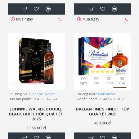
Mua ngay
Mua ngay
00
00
00
00
Ngày
Giờ
Phút
Giây
Thương hiệu:
Johnnie Walker
Thương hiệu:
Ballantines
Mã sản phẩm:
1540722361824
Mã sản phẩm:
1540722362012
JOHNNIE WALKER DOUBLE
BALLANTINE'S FINEST HỘP
BLACK LABEL HỘP QUÀ TẾT
QUÀ TẾT 2025
2025
450.000đ
1.150.000đ