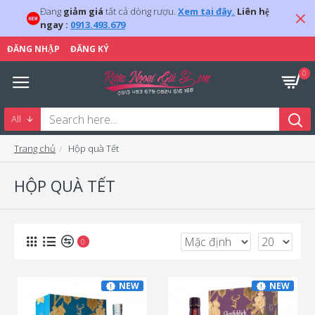
Đang
giảm giá
tất cả dòng rượu.
Xem tại đây.
Liên hệ
ngay :
0913.493.679
ĐĂNG NHẬP
ĐĂNG KÝ
0
All
Trang chủ
Hộp quà Tết
HỘP QUÀ TẾT
0
NEW
NEW