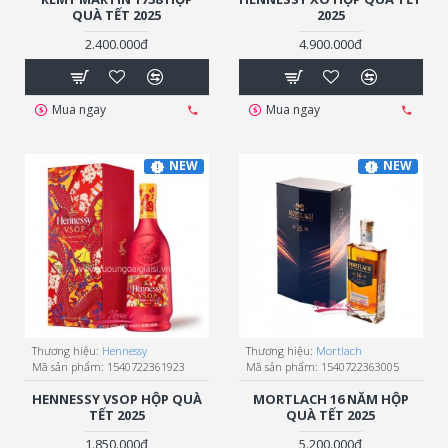
QUÀ TẾT 2025
2025
2.400.000đ
4.900.000đ
Mua ngay
Mua ngay
NEW
NEW
Thương hiệu:
Hennessy
Thương hiệu:
Mortlach
Mã sản phẩm:
1540722361923
Mã sản phẩm:
1540722363005
HENNESSY VSOP HỘP QUÀ
MORTLACH 16 NĂM HỘP
TẾT 2025
QUÀ TẾT 2025
1.850.000đ
5.200.000đ