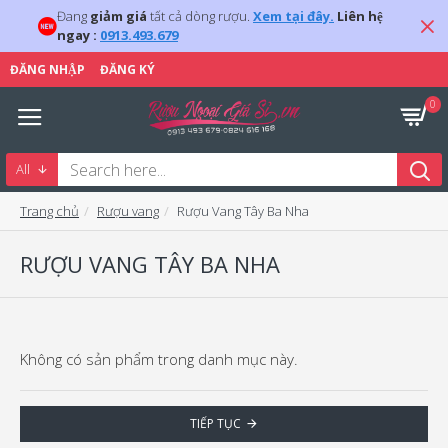
Đang
giảm giá
tất cả dòng rượu.
Xem tại đây.
Liên hệ
ngay :
0913.493.679
ĐĂNG NHẬP
ĐĂNG KÝ
0
All
Trang chủ
Rượu vang
Rượu Vang Tây Ba Nha
RƯỢU VANG TÂY BA NHA
Không có sản phẩm trong danh mục này.
TIẾP TỤC