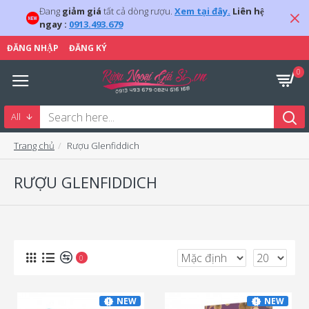
Đang
giảm giá
tất cả dòng rượu.
Xem tại đây.
Liên hệ
ngay :
0913.493.679
ĐĂNG NHẬP
ĐĂNG KÝ
0
All
Trang chủ
Rượu Glenfiddich
RƯỢU GLENFIDDICH
0
NEW
NEW