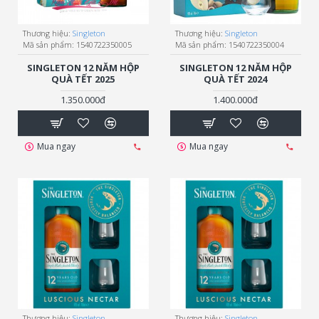
Thương hiệu:
Singleton
Thương hiệu:
Singleton
Mã sản phẩm:
1540722350005
Mã sản phẩm:
1540722350004
SINGLETON 12 NĂM HỘP
SINGLETON 12 NĂM HỘP
QUÀ TẾT 2025
QUÀ TẾT 2024
1.350.000đ
1.400.000đ
Mua ngay
Mua ngay
Thương hiệu:
Singleton
Thương hiệu:
Singleton