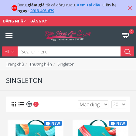
Đang
giảm giá
tất cả dòng rượu.
Xem tại đây.
Liên hệ
ngay :
0913.493.679
ĐĂNG NHẬP
ĐĂNG KÝ
0
All
Trang chủ
Thương hiện
Singleton
SINGLETON
0
NEW
NEW