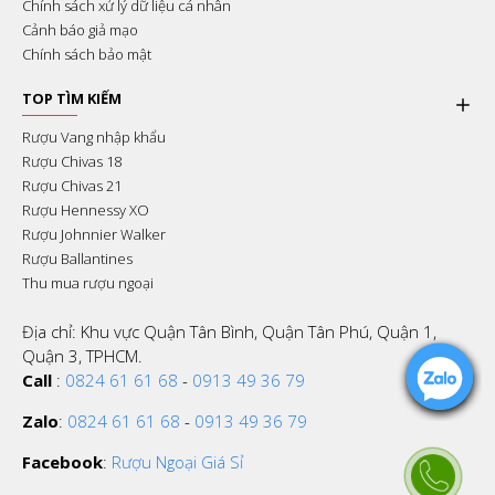
Chính sách xử lý dữ liệu cá nhân
Cảnh báo giả mạo
Chính sách bảo mật
TOP TÌM KIẾM
Rượu Vang nhập khẩu
Rượu Chivas 18
Rượu Chivas 21
Rượu Hennessy XO
Rượu Johnnier Walker
Rượu Ballantines
Thu mua rượu ngoại
Địa chỉ: Khu vực Quận Tân Bình, Quận Tân Phú, Quận 1,
Quận 3, TPHCM.
Call
:
0824 61 61 68
-
0913 49 36 79
Zalo
:
0824 61 61 68
-
0913 49 36 79
Facebook
:
Rượu Ngoại Giá Sỉ