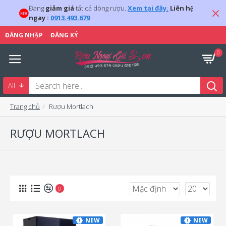
Đang
giảm giá
tất cả dòng rượu.
Xem tại đây.
Liên hệ
ngay :
0913.493.679
ĐĂNG NHẬP
ĐĂNG KÝ
0
All
Trang chủ
Rượu Mortlach
RƯỢU MORTLACH
0
NEW
NEW