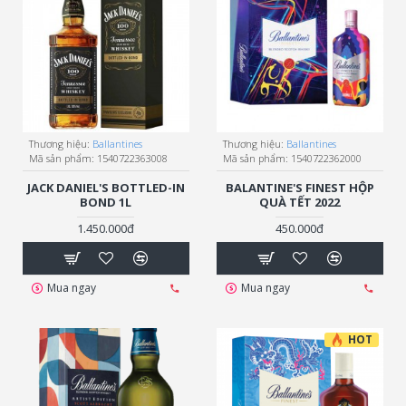
Thương hiệu:
Ballantines
Thương hiệu:
Ballantines
Mã sản phẩm:
1540722363008
Mã sản phẩm:
1540722362000
JACK DANIEL'S BOTTLED-IN
BALANTINE'S FINEST HỘP
BOND 1L
QUÀ TẾT 2022
1.450.000đ
450.000đ
Mua ngay
Mua ngay
HOT