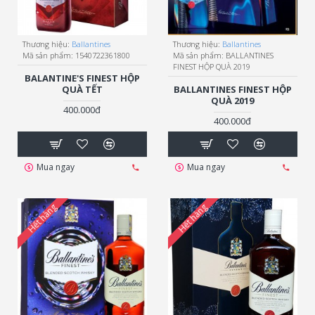
Thương hiệu:
Ballantines
Thương hiệu:
Ballantines
Mã sản phẩm:
1540722361800
Mã sản phẩm:
BALLANTINES
FINEST HỘP QUÀ 2019
BALANTINE'S FINEST HỘP
QUÀ TẾT
BALLANTINES FINEST HỘP
QUÀ 2019
400.000đ
400.000đ
Mua ngay
Mua ngay
Hết hàng
Hết hàng