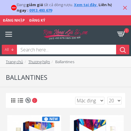
Đang
giảm giá
tất cả dòng rượu.
Xem tại đây.
Liên hệ
ngay :
0913.493.679
ĐĂNG NHẬP
ĐĂNG KÝ
0
All
Trang chủ
Thương hiện
Ballantines
BALLANTINES
0
NEW