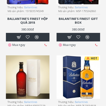
Thương hiệu:
Ballantines
Thương hiệu:
Ballantines
Mã sản phẩm:
1515035745349
Mã sản phẩm:
MSP-1795342860
BALLANTINE'S FINEST HỘP
BALANTINE'S FINEST GIFT
QUÀ 2018
BOX
380.000đ
380.000đ
Mua ngay
Mua ngay
HOT
Thương hiệu:
Ballantines
Thương hiệu:
Ballantines
Mã sản phẩm:
MSP-6408357129
Mã sản phẩm:
MSP-7623054918