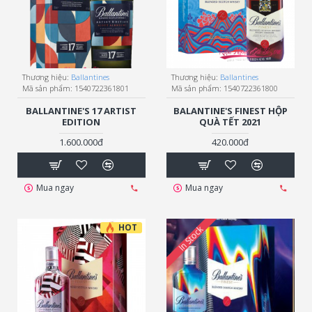
Thương hiệu:
Ballantines
Thương hiệu:
Ballantines
Mã sản phẩm:
1540722361801
Mã sản phẩm:
1540722361800
BALLANTINE'S 17 ARTIST
BALANTINE'S FINEST HỘP
EDITION
QUÀ TẾT 2021
1.600.000đ
420.000đ
Mua ngay
Mua ngay
HOT
In Stock