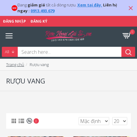
Đang
giảm giá
tất cả dòng rượu.
Xem tại đây.
Liên hệ
ngay :
0913.493.679
ĐĂNG NHẬP
ĐĂNG KÝ
0
All
Trang chủ
Rượu vang
RƯỢU VANG
0