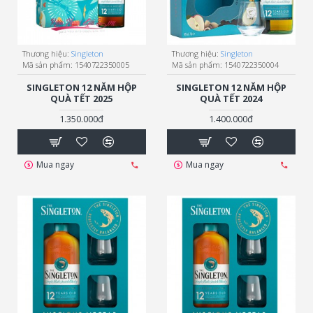
Thương hiệu:
Singleton
Thương hiệu:
Singleton
Mã sản phẩm:
1540722350005
Mã sản phẩm:
1540722350004
SINGLETON 12 NĂM HỘP
SINGLETON 12 NĂM HỘP
QUÀ TẾT 2025
QUÀ TẾT 2024
1.350.000đ
1.400.000đ
Mua ngay
Mua ngay