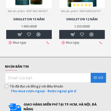
Mã sản phẩm:
MSP-3821469507
Mã sản phẩm:
MSP-6083524197
SINGLETON 15 NĂM
SINGLETON 12 NĂM
1.900.000đ
1.250.000đ
Mua ngay
Mua ngay
NHẬN BẢN TIN
GỬI
Tôi đã đọc và đồng ý với điều khoản
Thu mua rượu ngoại - Rượu ngoại giá sỉ
GIAO HÀNG MIỄN PHÍ TẠI TP.HCM, HÀ NỘI, ĐÀ
NẴNG