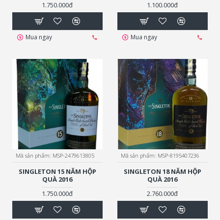
1.750.000đ
1.100.000đ
Mua ngay
Mua ngay
Mã sản phẩm:
MSP-2479613805
Mã sản phẩm:
MSP-8195407236
SINGLETON 15 NĂM HỘP
SINGLETON 18 NĂM HỘP
QUÀ 2016
QUÀ 2016
1.750.000đ
2.760.000đ