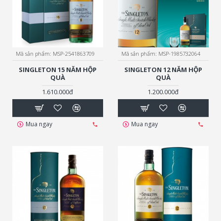
Mã sản phẩm:
MSP-2541863709
Mã sản phẩm:
MSP-1985732064
SINGLETON 15 NĂM HỘP
SINGLETON 12 NĂM HỘP
QUÀ
QUÀ
1.610.000đ
1.200.000đ
Mua ngay
Mua ngay