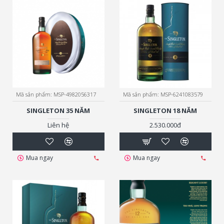
Mã sản phẩm:
MSP-4982056317
Mã sản phẩm:
MSP-6241083579
SINGLETON 35 NĂM
SINGLETON 18 NĂM
Liên hệ
2.530.000đ
Mua ngay
Mua ngay