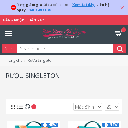
Đang
giảm giá
tất cả dòng rượu.
Xem tại đây.
Liên hệ
ngay :
0913.493.679
ĐĂNG NHẬP
ĐĂNG KÝ
0
All
Trang chủ
Rượu Singleton
RƯỢU SINGLETON
0
NEW
NEW