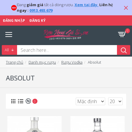
Đang
giảm giá
tất cả dòng rượu.
Xem tại đây.
Liên hệ
ngay :
0913.493.679
ĐĂNG NHẬP
ĐĂNG KÝ
0
All
Trang chủ
Danh mục rượu
Rượu Vodka
Absolut
ABSOLUT
0