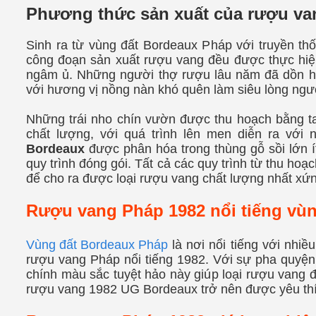
Phương thức sản xuất của rượu v
Sinh ra từ vùng đất Bordeaux Pháp với truyền thố
công đoạn sản xuất rượu vang đều được thực hiệ
ngâm ủ. Những người thợ rượu lâu năm đã dồn hế
với hương vị nồng nàn khó quên làm siêu lòng ngư
Những trái nho chín vườn được thu hoạch bằng ta
chất lượng, với quá trình lên men diễn ra với 
Bordeaux
được phân hóa trong thùng gỗ sồi lớn ít
quy trình đóng gói. Tất cả các quy trình từ thu ho
để cho ra được loại rượu vang chất lượng nhất xứ
Rượu vang Pháp 1982 nổi tiếng vu
Vùng đất
Bordeaux Pháp
là nơi nổi tiếng với nhi
rượu vang Pháp nổi tiếng 1982. Với sự pha quyện
chính màu sắc tuyệt hảo này giúp loại rượu vang 
rượu vang 1982 UG Bordeaux trở nên được yêu thíc