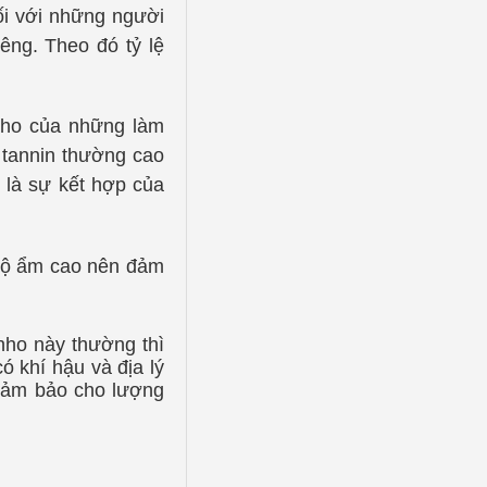
ối với những người
êng. Theo đó tỷ lệ
n nho của những làm
 tannin thường cao
 là sự kết hợp của
ó độ ẩm cao nên đảm
 nho này thường thì
ó khí hậu và địa lý
n đảm bảo cho lượng