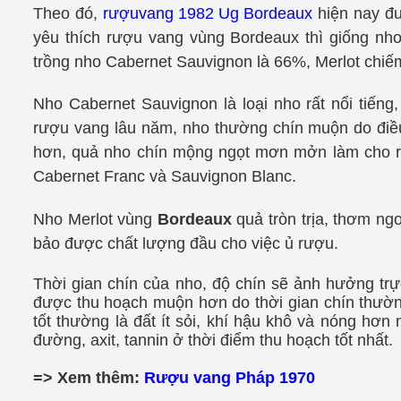
Theo đó,
rượuvang 1982 Ug Bordeaux
hiện nay đ
yêu thích rượu vang vùng Bordeaux thì giống nho 
trồng nho Cabernet Sauvignon là 66%, Merlot chiế
Nho Cabernet Sauvignon là loại nho rất nổi ti
rượu vang lâu năm, nho thường chín muộn do điều 
hơn, quả nho chín mộng ngọt mơn mởn làm cho r
Cabernet Franc và Sauvignon Blanc.
Nho Merlot vùng
Bordeaux
quả tròn trịa, thơm n
bảo được chất lượng đầu cho việc ủ rượu.
Thời gian chín của nho, độ chín sẽ ảnh hưởng tr
được thu hoạch muộn hơn do thời gian chín thường 
tốt thường là đất ít sỏi, khí hậu khô và nóng hơn
đường, axit, tannin ở thời điểm thu hoạch tốt nhất.
=> Xem thêm:
Rượu vang Pháp 1970