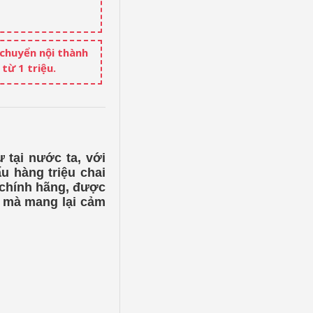
 chuyển nội thành
từ 1 triệu.
 tại nước ta, với
u hàng triệu chai
chính hãng, được
t mà mang lại cảm