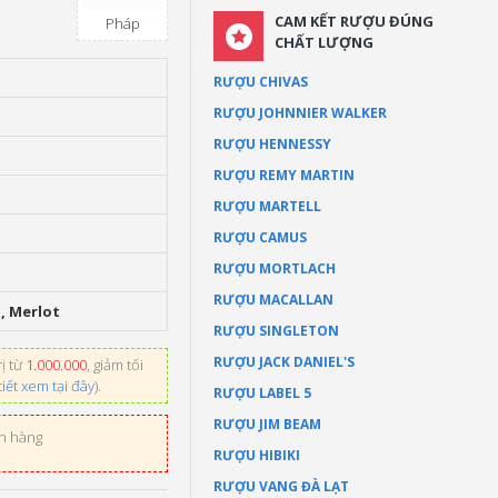
CAM KẾT RƯỢU ĐÚNG
Pháp
CHẤT LƯỢNG
RƯỢU CHIVAS
RƯỢU JOHNNIER WALKER
RƯỢU HENNESSY
RƯỢU REMY MARTIN
RƯỢU MARTELL
RƯỢU CAMUS
RƯỢU MORTLACH
RƯỢU MACALLAN
, Merlot
RƯỢU SINGLETON
RƯỢU JACK DANIEL'S
ị từ
1.000.000
, giảm tối
tiết xem tại đây
).
RƯỢU LABEL 5
RƯỢU JIM BEAM
ơn hàng
RƯỢU HIBIKI
RƯỢU VANG ĐÀ LẠT