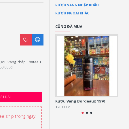
RƯỢU VANG NHẬP KHẨU
RƯỢU NGOẠI KHÁC
CŨNG ĐÃ MUA
Rượu Vang Pháp Chateau Les Martineaux Bordeaux
Rượu Vang Bordeaux 1970
50.000đ
170.000đ
ƯU ĐÃI
Rượu Vang Bordeaux 1970
Balla
170.000đ
700.0
ree ship trong ngày