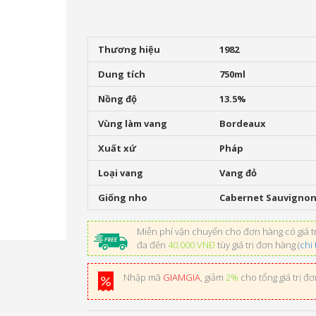
Thương hiệu
1982
Dung tích
750ml
Nồng độ
13.5%
Vùng làm vang
Bordeaux
Xuất xứ
Pháp
Loại vang
Vang đỏ
Giống nho
Cabernet Sauvignon
Miễn phí vận chuyển cho đơn hàng có giá tr
đa đến
40.000 VNĐ
tùy giá trị đơn hàng (
chi 
Nhập mã
GIAMGIA
, giảm
2%
cho tổng giá trị đ