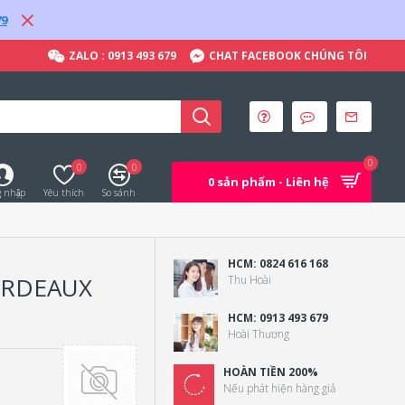
79
ZALO : 0913 493 679
CHAT FACEBOOK CHÚNG TÔI
0
0
0
0 sản phẩm - Liên hệ
 nhập
Yêu thích
So sánh
HCM: 0824 616 168
ORDEAUX
Thu Hoài
HCM: 0913 493 679
Hoài Thương
HOÀN TIỀN 200%
Nếu phát hiện hàng giả