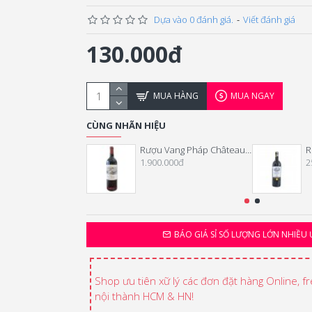
Dựa vào 0 đánh giá.
-
Viết đánh giá
130.000đ
MUA HÀNG
MUA NGAY
CÙNG NHÃN HIỆU
Rượu Vang Pháp Château Franc Mayne 2018
1.900.000đ
2
BÁO GIÁ SỈ SỐ LƯỢNG LỚN NHIỀU 
Shop ưu tiên xữ lý các đơn đặt hàng Online, f
nội thành HCM & HN!