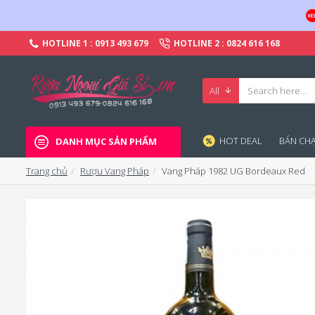
HOTLINE 1 : 0913 493 679
HOTLINE 2 : 0824 616 168
All
HOT DEAL
BÁN CHA
DANH MỤC SẢN PHẨM
Trang chủ
Rượu Vang Pháp
Vang Pháp 1982 UG Bordeaux Red