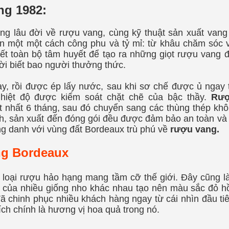
ang 1982:
ng lâu đời về rượu vang, cùng kỹ thuật sản xuất vang 
n một một cách công phu và tỷ mỉ: từ khâu chăm sóc 
t toàn bộ tâm huyết để tạo ra những giọt
rượu vang đ
ời biết bao người thưởng thức.
y, rồi được ép lấy nước, sau khi sơ chế được ủ ngay t
nhiệt độ được kiểm soát chặt chẽ của bậc thầy.
Rượ
 nhất 6 tháng, sau đó chuyển sang các thùng thép khôn
ạch, sản xuất đến đóng gói đều được đảm bảo an toàn và k
ng danh với vùng đất Bordeaux trù phú về
rượu vang.
̀ng Bordeaux
ều loại rượu hảo hạng mang tầm cỡ thế giới. Đây cũng là
 của nhiều giống nho khác nhau tạo nên màu sắc đỏ hồ
đã chinh phục nhiều khách hàng ngay từ cái nhìn đầu ti
h chính là hương vị hoa quả trong nó.