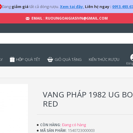
Đang
giảm giá
tất cả dòng rượu.
Xem tại đây.
Liên hệ ngay :
0913.493.6
EMAIL : RUOUNGOAIGIASIVN@GMAIL.COM
̣Y
HỘP QUÀ TẾT
GIỎ QUÀ TẶNG
KIẾN THỨC RƯỢU
Đăng
VANG PHÁP 1982 UG B
RED
Đang có hàng
CÒN HÀNG:
1540723000003
MÃ SẢN PHẨM: