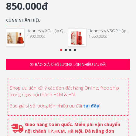
850.000đ
CÙNG NHÃN HIỆU
Hennessy XO Hộp Quà Tết 2026
Hennessy VSOP Hộp Quà Tết 2026
4.900.000đ
1.650.000đ
BÁO GIÁ SỈ SỐ LƯỢNG LỚN NHIỀU ƯU ĐÃI
Shop ưu tiên xữ lý các đơn đặt hàng Online, free ship
trong ngày nội thành HCM & HN!
Báo giá sỉ số lượng lớn nhiều ưu đãi
tại đây
!
Giao hàng toàn quốc. Miễn phí vận chuyển
nội thành TP.HCM, Hà Nội, Đà Nẵng đơn