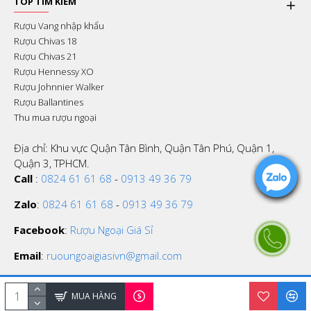
TOP TÌM KIẾM
Rượu Vang nhập khẩu
Rượu Chivas 18
Rượu Chivas 21
Rượu Hennessy XO
Rượu Johnnier Walker
Rượu Ballantines
Thu mua rượu ngoại
Địa chỉ: Khu vực Quận Tân Bình, Quận Tân Phú, Quận 1,
Quận 3, TPHCM.
Call
:
0824 61 61 68
-
0913 49 36 79
Zalo
:
0824 61 61 68
-
0913 49 36 79
Facebook
:
Rượu Ngoại Giá Sỉ
Email
:
ruoungoaigiasivn@gmail.com
MUA HÀNG