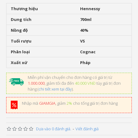
Thương hiệu
Hennessy
Dung tích
700ml
Nồng độ
40%
Tuổi rượu
VS
Phân loại
Cognac
Xuất xứ
Pháp
Miễn phí vận chuyển cho đơn hàng có giá trị từ
1.000.000
, giảm tối đa đến
40.000 VNĐ
tùy giá trị đơn
hàng (
chi tiết xem tại đây
).
Nhập mã
GIAMGIA
, giảm
2%
cho tổng giá trị đơn hàng
Dựa vào 0 đánh giá.
-
Viết đánh giá