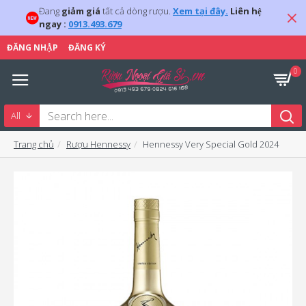
Đang
giảm giá
tất cả dòng rượu.
Xem tại đây.
Liên hệ
ngay :
0913.493.679
ĐĂNG NHẬP
ĐĂNG KÝ
0
All
Trang chủ
Rượu Hennessy
Hennessy Very Special Gold 2024