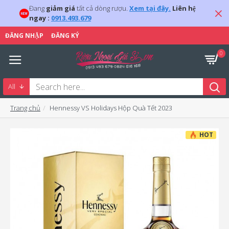
Đang
giảm giá
tất cả dòng rượu.
Xem tại đây.
Liên hệ
ngay :
0913.493.679
ĐĂNG NHẬP
ĐĂNG KÝ
0
All
Trang chủ
Hennessy VS Holidays Hộp Quà Tết 2023
HOT