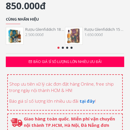
850.000đ
CÙNG NHÃN HIỆU
Rượu Glenfiddich 18 Năm Hộp Quà Tết 2026
Rượu Glenfiddich 15 Năm Hộp Quà Tết 2026
2.500.000đ
1.650.000đ
BÁO GIÁ SỈ SỐ LƯỢNG LỚN NHIỀU ƯU ĐÃI
Shop ưu tiên xữ lý các đơn đặt hàng Online, free ship
trong ngày nội thành HCM & HN!
Báo giá sỉ số lượng lớn nhiều ưu đãi
tại đây
!
Giao hàng toàn quốc. Miễn phí vận chuyển
nội thành TP.HCM, Hà Nội, Đà Nẵng đơn