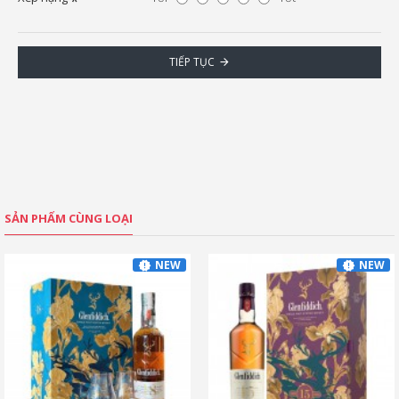
TIẾP TỤC
SẢN PHẨM CÙNG LOẠI
NEW
NEW