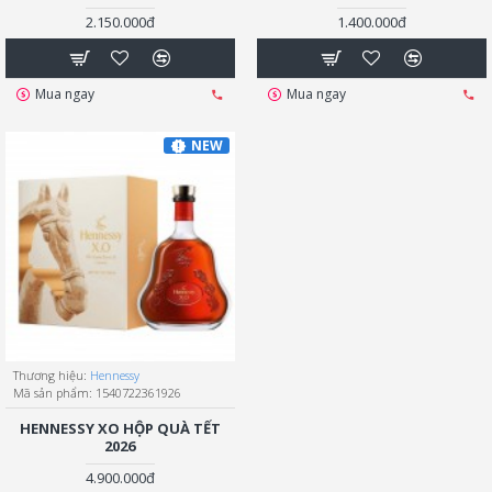
2.150.000đ
1.400.000đ
Mua ngay
Mua ngay
NEW
Thương hiệu:
Hennessy
Mã sản phẩm:
1540722361926
HENNESSY XO HỘP QUÀ TẾT
2026
4.900.000đ