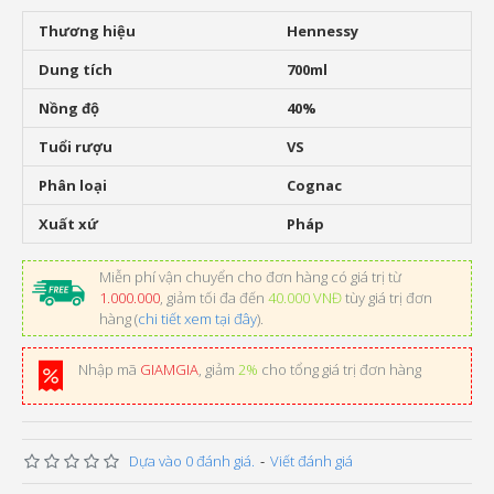
Thương hiệu
Hennessy
Dung tích
700ml
Nồng độ
40%
Tuổi rượu
VS
Phân loại
Cognac
Xuất xứ
Pháp
Miễn phí vận chuyển cho đơn hàng có giá trị từ
1.000.000
, giảm tối đa đến
40.000 VNĐ
tùy giá trị đơn
hàng (
chi tiết xem tại đây
).
Nhập mã
GIAMGIA
, giảm
2%
cho tổng giá trị đơn hàng
Dựa vào 0 đánh giá.
-
Viết đánh giá