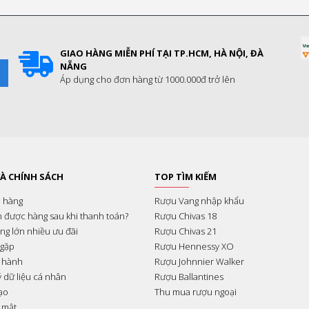
GIAO HÀNG MIỄN PHÍ TẠI TP.HCM, HÀ NỘI, ĐÀ
NẴNG
I
Áp dụng cho đơn hàng từ 1000.000đ trở lên
À CHÍNH SÁCH
TOP TÌM KIẾM
 hàng
Rượu Vang nhập khẩu
n được hàng sau khi thanh toán?
Rượu Chivas 18
ợng lớn nhiều ưu đãi
Rượu Chivas 21
 gặp
Rượu Hennessy XO
 hành
Rượu Johnnier Walker
ý dữ liệu cá nhân
Rượu Ballantines
ạo
Thu mua rượu ngoại
 mật