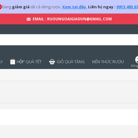
Đang
giảm giá
tất cả dòng rượu.
Xem tại đây.
Liên hệ ngay :
0913.493.6
EMAIL : RUOUNGOAIGIASIVN@GMAIL.COM
̣Y
HỘP QUÀ TẾT
GIỎ QUÀ TẶNG
KIẾN THỨC RƯỢU
Đăng