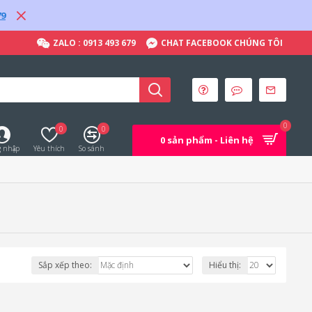
79
ZALO : 0913 493 679
CHAT FACEBOOK CHÚNG TÔI
0
0
0
0 sản phẩm - Liên hệ
 nhập
Yêu thích
So sánh
Sắp xếp theo:
Hiểu thị: