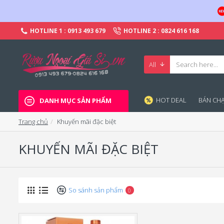
HOTLINE 1 : 0913 493 679
HOTLINE 2 : 0824 616 168
All
HOT DEAL
BÁN CHA
DANH MỤC SẢN PHẨM
Trang chủ
Khuyến mãi đặc biệt
KHUYẾN MÃI ĐẶC BIỆT
So sánh sản phẩm
0