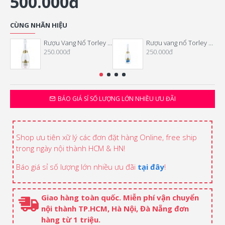
500.000đ
CÙNG NHÃN HIỆU
Rượu Vang Nổ Torley Excellence Chardonnay
Rượu vang nổ Torley Chardonnay
250.000đ
250.000đ
BÁO GIÁ SỈ SỐ LƯỢNG LỚN NHIỀU ƯU ĐÃI
Shop ưu tiên xữ lý các đơn đặt hàng Online, free ship
trong ngày nội thành HCM & HN!
Báo giá sỉ số lượng lớn nhiều ưu đãi
tại đây
!
Giao hàng toàn quốc. Miễn phí vận chuyển
nội thành TP.HCM, Hà Nội, Đà Nẵng đơn
hàng từ 1 triệu.