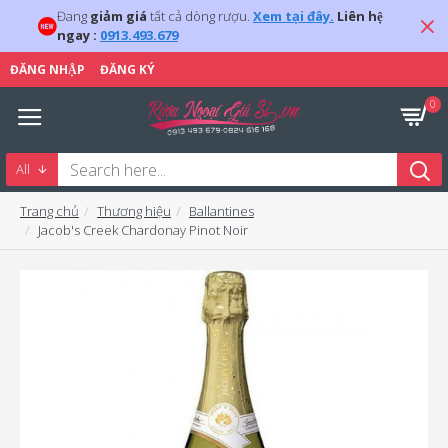
Đang
giảm giá
tất cả dòng rượu.
Xem tại đây.
Liên hệ
ngay :
0913.493.679
ĐĂNG NHẬP
ĐĂNG KÝ
0
All
Trang chủ
Thương hiệu
Ballantines
Jacob's Creek Chardonay Pinot Noir