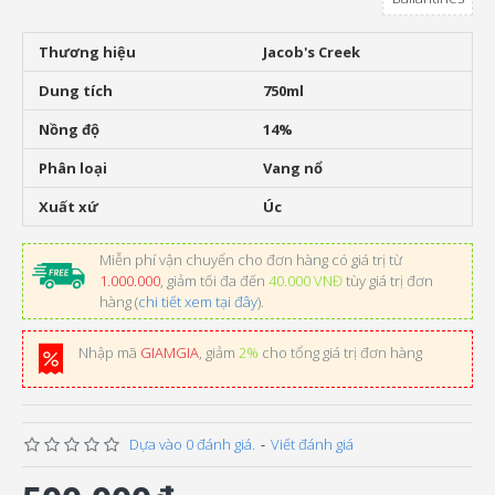
Thương hiệu
Jacob's Creek
Dung tích
750ml
Nồng độ
14%
Phân loại
Vang nổ
Xuất xứ
Úc
Miễn phí vận chuyển cho đơn hàng có giá trị từ
1.000.000
, giảm tối đa đến
40.000 VNĐ
tùy giá trị đơn
hàng (
chi tiết xem tại đây
).
Nhập mã
GIAMGIA
, giảm
2%
cho tổng giá trị đơn hàng
Dựa vào 0 đánh giá.
-
Viết đánh giá