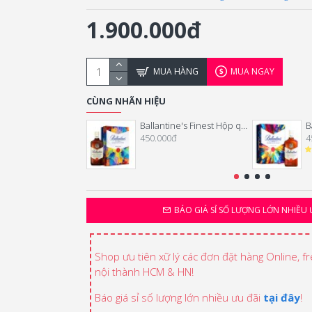
1.900.000đ
MUA HÀNG
MUA NGAY
CÙNG NHÃN HIỆU
Ballantine's Finest Hộp quà Tết 2026
450.000đ
4
BÁO GIÁ SỈ SỐ LƯỢNG LỚN NHIỀU 
Shop ưu tiên xữ lý các đơn đặt hàng Online, f
nội thành HCM & HN!
Báo giá sỉ số lượng lớn nhiều ưu đãi
tại đây
!