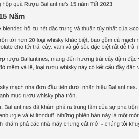
g hộp quà
Rượu
Ballantine's 15 năm Tết 2023
 15 Năm
blended hội tụ nét đặc trưng và thuần túy nhất của Sco
rộn tới hơn 20 loại whisky khác biệt, bao gồm cả mạch 
te cho tới trái cây, vani và gỗ sồi, đặc biệt rất dễ trải
 hợp rượu Ballantines, mang đến hương trái cây đậm đặc 
ỏ mềm và lê, loại rượu whisky này có kết cấu đầy đặn
isky mạch nha đơn đầu tiên dưới nhãn hiệu Ballantines.
danh mục rượu whisky pha trộn.
, Ballantines đã khám phá ra trung tâm của sự pha trộn v
enburgie và Miltonduff. Những phiên bản này là một mó
h khám phá các nhà máy chưng cất mới - chúng tôi kh