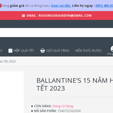
Đang
giảm giá
tất cả dòng rượu.
Xem tại đây.
Liên hệ ngay :
0913.493.6
EMAIL : RUOUNGOAIGIASIVN@GMAIL.COM
̣Y
HỘP QUÀ TẾT
GIỎ QUÀ TẶNG
KIẾN THỨC RƯỢU
Đăng
uà Tết 2023
BALLANTINE'S 15 NĂM 
TẾT 2023
Đang có hàng
CÒN HÀNG:
1540722362004
MÃ SẢN PHẨM: