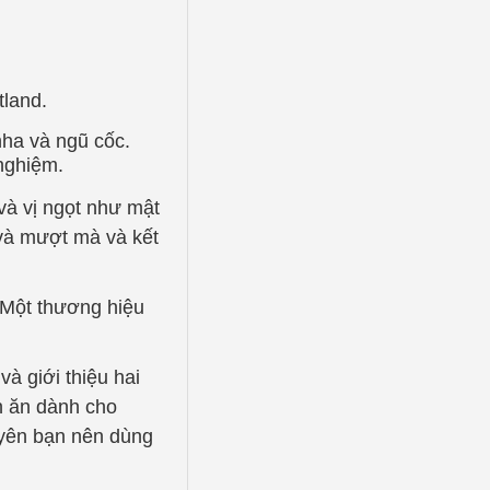
tland.
nha và ngũ cốc.
 nghiệm.
và vị ngọt như mật
 và mượt mà và kết
 Một thương hiệu
à giới thiệu hai
n ăn dành cho
uyên bạn nên dùng