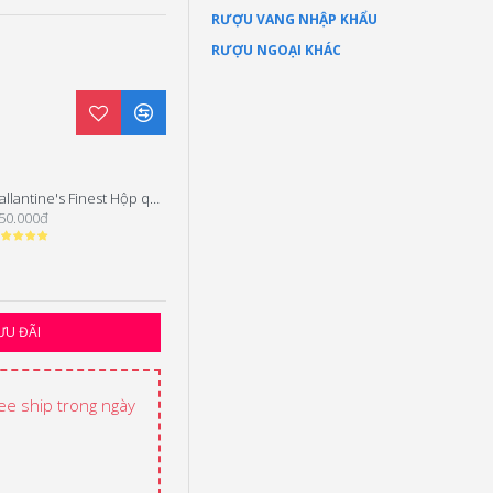
RƯỢU VANG NHẬP KHẨU
RƯỢU NGOẠI KHÁC
Ballantine's Finest Hộp quà Tết 2025
Balantine's Finest Hộp quà 2024
50.000đ
450.000đ
ƯU ĐÃI
ree ship trong ngày