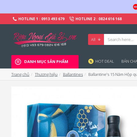
HOTLINE 1 : 0913 493 679
HOTLINE 2 : 0824 616 168
All
HOT DEAL
BÁN CHA
DANH MỤC SẢN PHẨM
Trang chủ
Thương hiệu
Ballantines
Ballantine's 15 Năm Hộp q