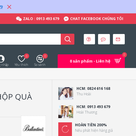
79
ZALO : 0913 493 679
CHAT FACEBOOK CHÚNG TÔI
0
0
0
0 sản phẩm - Liên hệ
 nhập
Yêu thích
So sánh
HCM: 0824 616 168
HỘP QUÀ
Thu Hoài
HCM: 0913 493 679
Hoài Thương
HOÀN TIỀN 200%
Nếu phát hiện hàng giả