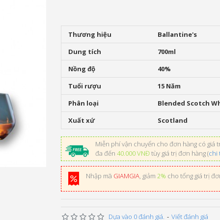
Thương hiệu
Ballantine's
Dung tích
700ml
Nồng độ
40%
Tuổi rượu
15 Năm
Phân loại
Blended Scotch W
Xuất xứ
Scotland
Miễn phí vận chuyển cho đơn hàng có giá tr
đa đến
40.000 VNĐ
tùy giá trị đơn hàng (
chi 
Nhập mã
GIAMGIA
, giảm
2%
cho tổng giá trị đ
Dựa vào 0 đánh giá.
-
Viết đánh giá