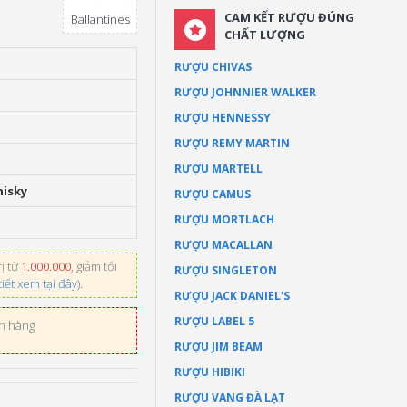
CAM KẾT RƯỢU ĐÚNG
Ballantines
CHẤT LƯỢNG
RƯỢU CHIVAS
RƯỢU JOHNNIER WALKER
RƯỢU HENNESSY
RƯỢU REMY MARTIN
RƯỢU MARTELL
hisky
RƯỢU CAMUS
RƯỢU MORTLACH
RƯỢU MACALLAN
ị từ
1.000.000
, giảm tối
RƯỢU SINGLETON
tiết xem tại đây
).
RƯỢU JACK DANIEL'S
RƯỢU LABEL 5
ơn hàng
RƯỢU JIM BEAM
RƯỢU HIBIKI
RƯỢU VANG ĐÀ LẠT