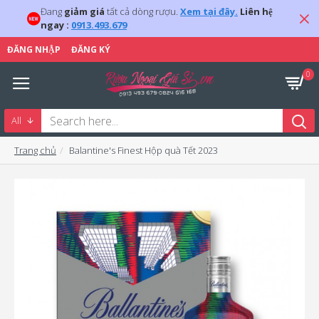
Đang
giảm giá
tất cả dòng rượu.
Xem tại đây.
Liên hệ
ngay :
0913.493.679
ĐĂNG NHẬP
ĐĂNG KÝ
0
All
Trang chủ
Balantine's Finest Hộp quà Tết 2023