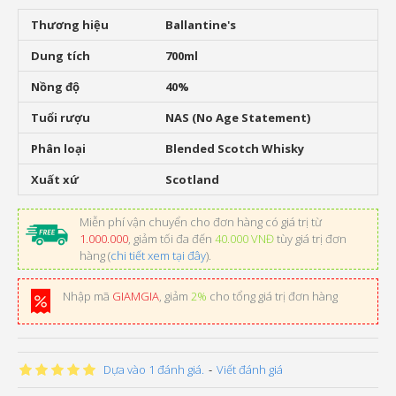
Thương hiệu
Ballantine's
Dung tích
700ml
Nồng độ
40%
Tuổi rượu
NAS (No Age Statement)
Phân loại
Blended Scotch Whisky
Xuất xứ
Scotland
Miễn phí vận chuyển cho đơn hàng có giá trị từ
1.000.000
, giảm tối đa đến
40.000 VNĐ
tùy giá trị đơn
hàng (
chi tiết xem tại đây
).
Nhập mã
GIAMGIA
, giảm
2%
cho tổng giá trị đơn hàng
Dựa vào 1 đánh giá.
-
Viết đánh giá