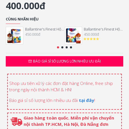
400.000đ
CÙNG NHÃN HIỆU
Ballantine's Finest Hộp quà Tết 2026
Ballantine's Finest Hộp quà Tết 2025
450.000đ
450.000đ
BÁO GIÁ SỈ SỐ LƯỢNG LỚN NHIỀU ƯU ĐÃI
Shop ưu tiên xữ lý các đơn đặt hàng Online, free ship
trong ngày nội thành HCM & HN!
Báo giá sỉ số lượng lớn nhiều ưu đãi
tại đây
!
Giao hàng toàn quốc. Miễn phí vận chuyển
nội thành TP.HCM, Hà Nội, Đà Nẵng đơn