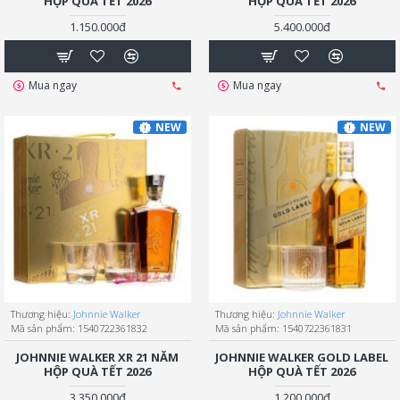
HỘP QUÀ TẾT 2026
HỘP QUÀ TẾT 2026
1.150.000đ
5.400.000đ
Mua ngay
Mua ngay
NEW
NEW
Thương hiệu:
Johnnie Walker
Thương hiệu:
Johnnie Walker
Mã sản phẩm:
1540722361832
Mã sản phẩm:
1540722361831
JOHNNIE WALKER XR 21 NĂM
JOHNNIE WALKER GOLD LABEL
HỘP QUÀ TẾT 2026
HỘP QUÀ TẾT 2026
3.350.000đ
1.200.000đ