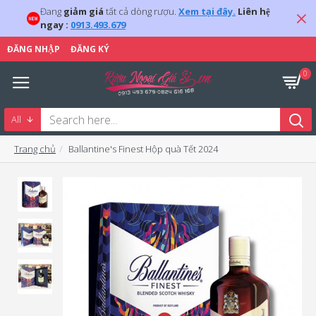
Đang
giảm giá
tất cả dòng rượu.
Xem tại đây.
Liên hệ
ngay :
0913.493.679
ĐĂNG NHẬP
ĐĂNG KÝ
0
All
Trang chủ
Ballantine's Finest Hộp quà Tết 2024