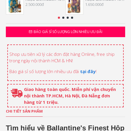
2.500.000đ
1.650.000đ
BÁO GIÁ SỈ SỐ LƯỢNG LỚN NHIỀU ƯU ĐÃI
Shop ưu tiên xữ lý các đơn đặt hàng Online, free ship
trong ngày nội thành HCM & HN!
Báo giá sỉ số lượng lớn nhiều ưu đãi
tại đây
!
Giao hàng toàn quốc. Miễn phí vận chuyển
nội thành TP.HCM, Hà Nội, Đà Nẵng đơn
hàng từ 1 triệu.
CHI TIẾT SẢN PHẨM
Tìm hiểu về Ballantine's Finest Hộp