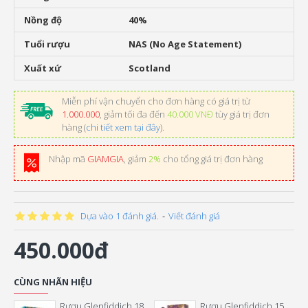
Nồng độ
40%
Tuổi rượu
NAS (No Age Statement)
Xuất xứ
Scotland
Miễn phí vận chuyển cho đơn hàng có giá trị từ
1.000.000
, giảm tối đa đến
40.000 VNĐ
tùy giá trị đơn
hàng (
chi tiết xem tại đây
).
Nhập mã
GIAMGIA
, giảm
2%
cho tổng giá trị đơn hàng
Dựa vào 1 đánh giá.
-
Viết đánh giá
450.000đ
CÙNG NHÃN HIỆU
Rượu Glenfiddich 18 Năm Hộp Quà Tết 2026
Rượu Glenfiddich 15 Năm Hộp Quà Tết 2026