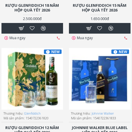
RƯỢU GLENFIDDICH 18 NĂM
RƯỢU GLENFIDDICH 15 NĂM
HỘP QUÀ TẾT 2026
HỘP QUÀ TẾT 2026
2.500.000đ
1.650.000đ
Mua ngay
Mua ngay
NEW
NEW
Thương hiệu:
Glenfiddich
Thương hiệu:
Johnnie Walker
Mã sản phẩm:
1540722361820
Mã sản phẩm:
1540722361833
RƯỢU GLENFIDDICH 12 NĂM
JOHNNIE WALKER BLUE LABEL