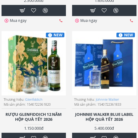
2.500.000đ
1.650.000đ
Mua ngay
Mua ngay
NEW
NEW
Thương hiệu:
Glenfiddich
Thương hiệu:
Johnnie Walker
Mã sản phẩm:
1540722361820
Mã sản phẩm:
1540722361833
RƯỢU GLENFIDDICH 12 NĂM
JOHNNIE WALKER BLUE LABEL
HỘP QUÀ TẾT 2026
HỘP QUÀ TẾT 2026
1.150.000đ
5.400.000đ