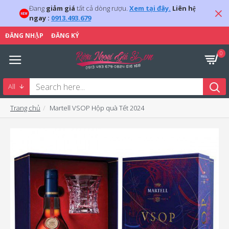
Đang
giảm giá
tất cả dòng rượu.
Xem tại đây.
Liên hệ
ngay :
0913.493.679
ĐĂNG NHẬP
ĐĂNG KÝ
0
All
Trang chủ
Martell VSOP Hộp quà Tết 2024