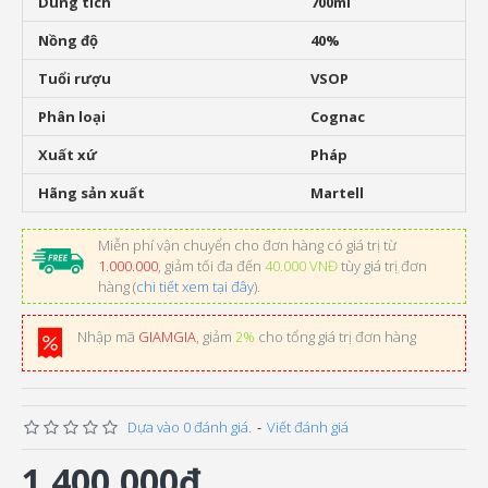
Dung tích
700ml
Nồng độ
40%
Tuổi rượu
VSOP
Phân loại
Cognac
Xuất xứ
Pháp
Hãng sản xuất
Martell
Miễn phí vận chuyển cho đơn hàng có giá trị từ
1.000.000
, giảm tối đa đến
40.000 VNĐ
tùy giá trị đơn
hàng (
chi tiết xem tại đây
).
Nhập mã
GIAMGIA
, giảm
2%
cho tổng giá trị đơn hàng
Dựa vào 0 đánh giá.
-
Viết đánh giá
1.400.000đ