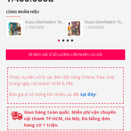
CÙNG NHÃN HIỆU
Rượu Glenfiddich 18 Năm Hộp Quà Tết 2026
Rượu Glenfiddich 15 Năm Hộp Quà Tết 2026
2.500.000đ
1.650.000đ
BÁO GIÁ SỈ SỐ LƯỢNG LỚN NHIỀU ƯU ĐÃI
Shop ưu tiên xữ lý các đơn đặt hàng Online, free ship
trong ngày nội thành HCM & HN!
Báo giá sỉ số lượng lớn nhiều ưu đãi
tại đây
!
Giao hàng toàn quốc. Miễn phí vận chuyển
nội thành TP.HCM, Hà Nội, Đà Nẵng đơn
hàng từ 1 triệu.