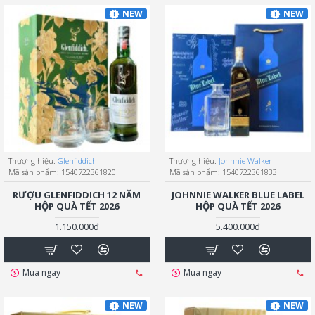
NEW
NEW
Thương hiệu:
Glenfiddich
Thương hiệu:
Johnnie Walker
Mã sản phẩm:
1540722361820
Mã sản phẩm:
1540722361833
RƯỢU GLENFIDDICH 12 NĂM
JOHNNIE WALKER BLUE LABEL
HỘP QUÀ TẾT 2026
HỘP QUÀ TẾT 2026
1.150.000đ
5.400.000đ
Mua ngay
Mua ngay
NEW
NEW