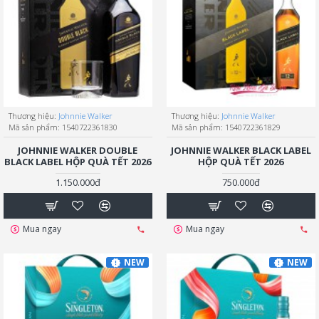
Thương hiệu:
Johnnie Walker
Thương hiệu:
Johnnie Walker
Mã sản phẩm:
1540722361830
Mã sản phẩm:
1540722361829
JOHNNIE WALKER DOUBLE
JOHNNIE WALKER BLACK LABEL
BLACK LABEL HỘP QUÀ TẾT 2026
HỘP QUÀ TẾT 2026
1.150.000đ
750.000đ
Mua ngay
Mua ngay
NEW
NEW