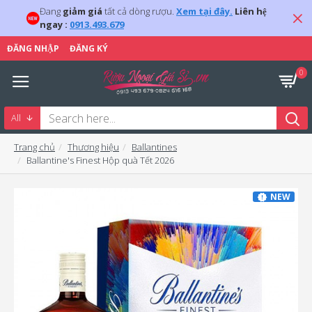
Đang
giảm giá
tất cả dòng rượu.
Xem tại đây.
Liên hệ
ngay :
0913.493.679
ĐĂNG NHẬP
ĐĂNG KÝ
0
All
Trang chủ
Thương hiệu
Ballantines
Ballantine's Finest Hộp quà Tết 2026
NEW