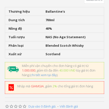
Thương hiệu
Ballantine's
Dung tích
700ml
Nồng độ
40%
Tuổi rượu
NAS (No Age Statement)
Phân loại
Blended Scotch Whisky
Xuất xứ
Scotland
Miễn phí vận chuyển cho đơn hàng có giá trị từ
1.000.000
, giảm tối đa đến
40.000 VNĐ
tùy giá trị đơn
hàng (
chi tiết xem tại đây
).
Nhập mã
GIAMGIA
, giảm
2%
cho tổng giá trị đơn hàng
Dựa vào 0 đánh giá.
-
Viết đánh giá