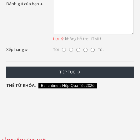
Đánh giá của bạn
Lưu ý:
không hỗ trợ HTML!
Xếp hạng
Tồi
Tốt
TIẾP TỤC
THẺ TỪ KHÓA:
Ballantine's Hộp Quà Tết 2026