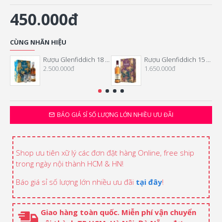
450.000đ
CÙNG NHÃN HIỆU
Rượu Glenfiddich 18 Năm Hộp Quà Tết 2026
Rượu Glenfiddich 15 Năm Hộp Quà Tết 2026
2.500.000đ
1.650.000đ
BÁO GIÁ SỈ SỐ LƯỢNG LỚN NHIỀU ƯU ĐÃI
Shop ưu tiên xữ lý các đơn đặt hàng Online, free ship
trong ngày nội thành HCM & HN!
Báo giá sỉ số lượng lớn nhiều ưu đãi
tại đây
!
Giao hàng toàn quốc. Miễn phí vận chuyển