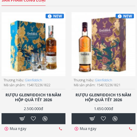
SẢN PHẨM CÙNG LOẠI
NEW
NEW
Thương hiệu:
Glenfiddich
Thương hiệu:
Glenfiddich
Mã sản phẩm:
1540722361822
Mã sản phẩm:
1540722361821
RƯỢU GLENFIDDICH 18 NĂM
RƯỢU GLENFIDDICH 15 NĂM
HỘP QUÀ TẾT 2026
HỘP QUÀ TẾT 2026
2.500.000đ
1.650.000đ
Mua ngay
Mua ngay