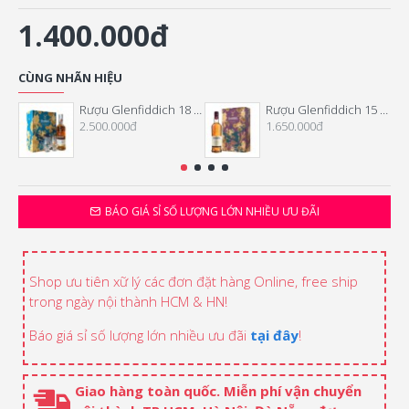
1.400.000đ
CÙNG NHÃN HIỆU
Rượu Glenfiddich 18 Năm Hộp Quà Tết 2026
Rượu Glenfiddich 15 Năm Hộp Quà Tết 2026
2.500.000đ
1.650.000đ
BÁO GIÁ SỈ SỐ LƯỢNG LỚN NHIỀU ƯU ĐÃI
Shop ưu tiên xữ lý các đơn đặt hàng Online, free ship
trong ngày nội thành HCM & HN!
Báo giá sỉ số lượng lớn nhiều ưu đãi
tại đây
!
Giao hàng toàn quốc. Miễn phí vận chuyển