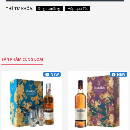
THẺ TỪ KHÓA:
SingletonSingl
Hộp quà Tết
SẢN PHẨM CÙNG LOẠI
NEW
NEW