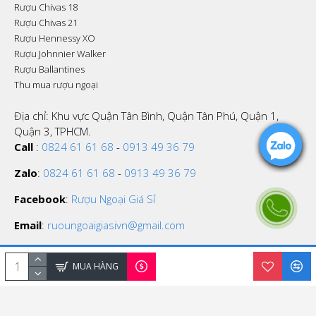
Rượu Chivas 18
Rượu Chivas 21
Rượu Hennessy XO
Rượu Johnnier Walker
Rượu Ballantines
Thu mua rượu ngoại
Địa chỉ: Khu vực Quận Tân Bình, Quận Tân Phú, Quận 1,
Quận 3, TPHCM.
Call
:
0824 61 61 68
-
0913 49 36 79
Zalo
:
0824 61 61 68
-
0913 49 36 79
Facebook
:
Rượu Ngoại Giá Sỉ
Email
:
ruoungoaigiasivn@gmail.com
MUA HÀNG