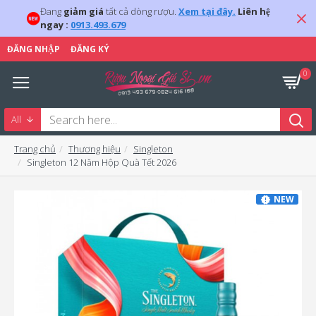
Đang
giảm giá
tất cả dòng rượu.
Xem tại đây.
Liên hệ
ngay :
0913.493.679
ĐĂNG NHẬP
ĐĂNG KÝ
0
All
Trang chủ
Thương hiệu
Singleton
Singleton 12 Năm Hộp Quà Tết 2026
NEW