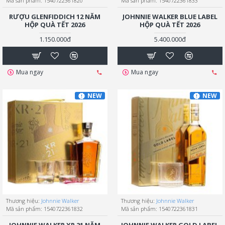
Mã sản phẩm:
1540722361820
Mã sản phẩm:
1540722361833
RƯỢU GLENFIDDICH 12 NĂM
JOHNNIE WALKER BLUE LABEL
HỘP QUÀ TẾT 2026
HỘP QUÀ TẾT 2026
1.150.000đ
5.400.000đ
Mua ngay
Mua ngay
NEW
NEW
Thương hiệu:
Johnnie Walker
Thương hiệu:
Johnnie Walker
Mã sản phẩm:
1540722361832
Mã sản phẩm:
1540722361831