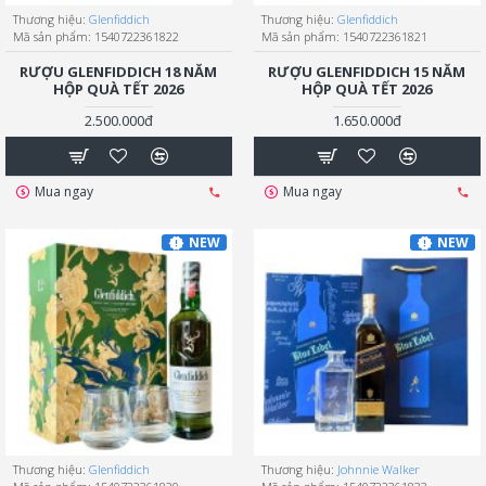
Thương hiệu:
Glenfiddich
Thương hiệu:
Glenfiddich
Mã sản phẩm:
1540722361822
Mã sản phẩm:
1540722361821
RƯỢU GLENFIDDICH 18 NĂM
RƯỢU GLENFIDDICH 15 NĂM
HỘP QUÀ TẾT 2026
HỘP QUÀ TẾT 2026
2.500.000đ
1.650.000đ
Mua ngay
Mua ngay
NEW
NEW
Thương hiệu:
Glenfiddich
Thương hiệu:
Johnnie Walker