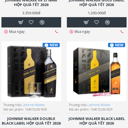
JOHNNIE WALKER XR 21 NĂM
JOHNNIE WALKER GOLD LABEL
HỘP QUÀ TẾT 2026
HỘP QUÀ TẾT 2026
3.350.000đ
1.200.000đ
Mua ngay
Mua ngay
NEW
NEW
Thương hiệu:
Johnnie Walker
Thương hiệu:
Johnnie Walker
Mã sản phẩm:
1540722361830
Mã sản phẩm:
1540722361829
JOHNNIE WALKER DOUBLE
JOHNNIE WALKER BLACK LABEL
BLACK LABEL HỘP QUÀ TẾT 2026
HỘP QUÀ TẾT 2026