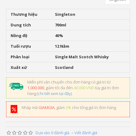
Thương hiệu
Singleton
Dung tích
700ml
Nồng độ
40%
Tuổi rượu
12 Năm
Phân loại
Single Malt Scotch Whisky
Xuất xứ
Scotland
Miễn phí vận chuyển cho đơn hàng có giá trị từ
1.000.000
, giảm tối đa đến
40.000 VNĐ
tùy giá trị đơn
hàng (
chi tiết xem tại đây
).
Nhập mã
GIAMGIA
, giảm
2%
cho tổng giá trị đơn hàng
Dựa vào 0 đánh giá.
-
Viết đánh giá