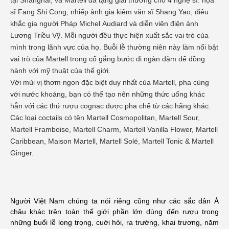
tại Shanghai, và Martell đã tặng giải thưởng cho 4 nghệ sĩ: họa
sĩ Fang Shi Cong, nhiếp ảnh gia kiêm văn sĩ Shang Yao, điêu
khắc gia người Pháp Michel Audiard và diễn viên điện ảnh
Lương Triều Vỹ. Mỗi người đều thực hiện xuất sắc vai trò của
mình trong lãnh vực của họ. Buỗi lễ thường niên này làm nổi bật
vai trò của Martell trong cố gắng bước đi ngàn dặm để đồng
hành với mỹ thuật của thế giới.
Với mùi vị thơm ngon đặc biệt duy nhất của Martell, pha cùng
với nước khoáng, bạn có thể tạo nên những thức uống khác
hẳn với các thứ rượu cognac được pha chế từ các hãng khác.
Các loại coctails có tên Martell Cosmopolitan, Martell Sour,
Martell Framboise, Martell Charm, Martell Vanilla Flower, Martell
Caribbean, Maison Martell, Martell Solé, Martell Tonic & Martell
Ginger.
Người Việt Nam chúng ta nói riêng cũng như các sắc dân Á
châu khác trên toàn thế giới phần lớn dùng đến rượu trong
những buổi lễ long trọng, cuới hỏi, ra trường, khai trương, năm