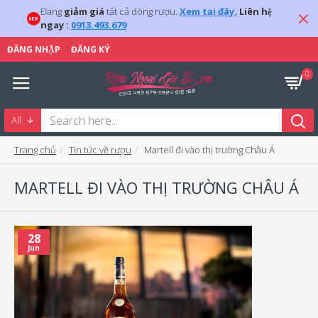
Đang
giảm giá
tất cả dòng rượu.
Xem tại đây.
Liên hệ
ngay :
0913.493.679
ĐĂNG NHẬP
ĐĂNG KÝ
0
All
Trang chủ
Tin tức về rượu
Martell đi vào thị trường Châu Á
MARTELL ĐI VÀO THỊ TRƯỜNG CHÂU Á
28
Jun