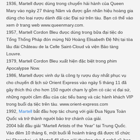
1936, Martell được dùng trong chuyến hải hành của Queen
Mary vào ngày 27 tháng Năm và được gắn nhãn hiệu hoàng gia
dùng cho loại rượu dành đãi các Đại sứ trên tàu. Bạn có thể vào
xem ở trang web www.queenmary.com.
1957, Martell Cordon Bleu đưọc dùng trong bữa đại tiệc do
Tổng Thống Pháp đón mừng Nữ Hoàng Elisabeth Đệ Nhị tại tòa
lâu đài Château de la Celle Saint-Cloud và viện Bảo tàng
Louvre.
1979, Martell Cordon Bleu xuất hiện đặc biệt trong phim
Apocalypse Now.
1986, Martell được vinh dự là công ty rượu duy nhất phục vụ
cho chuyến đi lịch sử Orient Express vào ngày 5 tháng 11 đã
gây thích thú cho hơn 150 người chạm ly gồm có các vị đại sứ,
những người cầm đầu của các tiểu bang và các hành khách VIP
trong buổi dạ tiệc trên tàu. www.orient-express.com
1992,
Martell
bắt đầu hợp tác chung với giải Đua Ngựa Toàn
Quốc và trở thành người bảo trợ chánh của giải.
2004 bắt đầu giải “Martell Artists of the Year” tại Trung Quốc.
Vào đêm 10 tháng 6, một buổi lễ hoành tráng đã được tổ chức