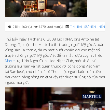
0 Bình luận(s)
3270 Lượt xem(s)
TIN - BÀI - SỰ KIỆN
,
KIẾN T
Thứ Bảy ngày 14 tháng 6, 2008 lúc 10PM, ông Antoine Jet
Duong, đại diện cho Martell ở thị trường người Mỹ gốc Á toàn
vùng Bắc California, đã có một buổi khoản đãi cho một số
truyền thông người Mỹ gốc Việt để ra mắt rượu cognac hiệu
Martell
tại Lido Night Club. Lido Night Club, một khiêu vũ
trường lâu năm và rất quen thuộc với cộng đồng Việt Nam
tại San José, chủ nhân là cô Thoa một người luôn luôn tiếp
đãi khách hàng nồng nhiệt vì vậy rất được sự ủng hộ của mọi
người, mọi giới.