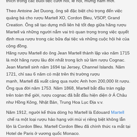
thích trong các buổi tiệc cưới hỏi, lễ hội, mừng năm mới.
Theo Antoine Jet Duong, ông sẽ đặc biệt chú trọng đến việc
quảng bá cho rượu Martell XO, Cordon Bleu, VSOP, Grand
Creation. Ông sẽ tạo dựng mối liên hệ tốt đẹp giữa hãng rượu
Martell và những người nắm vai trò quan trọng trong việc quyết
định mua rượu trong các bữa đại tiệc và những cuộc hội hè của
cộng đồng.
Hãng rượu Martell do ông Jean Martell thành lập vào năm 1715
là một hãng rượu lâu đời nhất trong lịch sử làm rượu Cognac.
Jean Martell sinh năm 1694 tại Jersey, Channel Islands. Năm
1721, chỉ sau 6 năm có mặt trên thị trường rượu
mạnh, Martell đã xuất cảng qua nước Anh hơn 200,000 lít rượu.
Ông qua đời năm 1753. Năm 1868, Martell bắt đầu tràn ngập
trên toàn thế giới, rượu cognac đã bắt đầu hiện diện ở Á Châu
như Hồng Kông, Nhật Bản, Trung Hoa Lục Địa v.v.
Năm 1912, người kế thừa dòng họ Martell là Edouard
Martell
chế ra một loại rượu hảo hạng với mùi vị riêng biệt không lẫn
lộn là Cordon Bleu. Martell Cordon Bleu đã chính thức ra mắt tại
Hotel de Paris ở vương quốc Monaco.