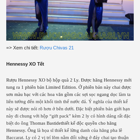
=> Xem chi tiết:
Rượu Chivas 21
Hennessy XO Tết
Rượu
Hennessy XO
bộ hộp quà 2 Ly. Được hãng Hennessy mới
tung ra 1 phiên bản Limited Edition. Ở phiên bản này chai được
sơn màu bạc với các hoa văn gồm các sợi sọc ngang dọc
làm ta
liên tưởng đến một khối tinh thể nước đá. Ý nghĩa của thiết kế
này sẽ được nói rõ
hơn ở bên dưới. Đặc biệt phiên bản giới hạn
này đi chung với hộp “gift pack” kèm 2 ly có hình dáng rất đặc
Thomas Bastide
thiết kế độc quyền cho hãng
biệt do ông
Hennessy. Ông
là họa sĩ thiết kế lừng danh của hãng pha lê
Baccarat. Ly có 2 vị trí lõm nằm đối xứng ở đáy chai tạo thuận