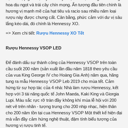
hoa dịu ngọt và trái cây chín mọng. Ấn tượng đầu tiên chính là
hương vị mạnh mẽ của hạt tiêu và racio sau nhiều năm loại
rượu này được chưng cất. Cân bằng, phức cảm với dư vị sâu
lắng kéo dài, đó chính là
Hennessy XO
.
=> Xem chi tiết:
Rượu Hennessy XO Tết
Rượu Hennessy VSOP LED
Để đánh dấu sự thành công của Hennessy VSOP trên toàn
cầu suốt 200 năm (sản xuất lần đầu năm 1818 theo yêu cầu
của vua King George IV cho Hoàng Gia Anh) năm qua, hãng
tung ra mẫu Hennessy VSOP Leb 2019 cho mùa tết. Cảm
hứng từ sự hợp tác của 4 nhà: Nhà làm rượu Hennessy, kết
hợp với 3 tài năng quốc tế John Maeda, Kaki King và Giorgia
Lupi. Màu sắc rực rỡ tràn đầy không khí mùa lễ hội với 200
nét vẽ trên nhãn - tượng trưng cho 200 nhịp nhạc, hiện thân
cho 200 năm tồn tại cua Hennessy VSOP Một thiết kế hiện đại
mà vẫn đầy cảm hứng nghệ thuật, đậm tính biểu tượng của
hương vị rượu tinh tế.