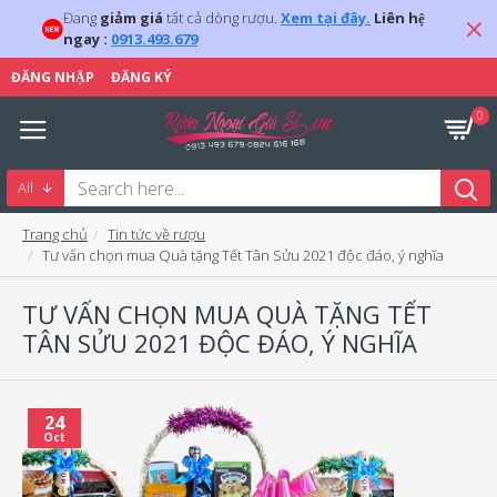
Đang
giảm giá
tất cả dòng rượu.
Xem tại đây.
Liên hệ
ngay :
0913.493.679
ĐĂNG NHẬP
ĐĂNG KÝ
0
All
Trang chủ
Tin tức về rượu
Tư vấn chọn mua Quà tặng Tết Tân Sửu 2021 độc đáo, ý nghĩa
TƯ VẤN CHỌN MUA QUÀ TẶNG TẾT
TÂN SỬU 2021 ĐỘC ĐÁO, Ý NGHĨA
24
Oct