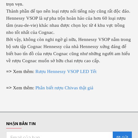
trọn vẹn.
Thành phần để tạo nên loại rượu nổi tiếng này cũng rất độc đáo.
Hennessy VSOP là sự pha trộn hoàn hảo của hơn 60 loại rượu
tâm (eau-de-vie) khác nhau được chọn lọc từ 4 khu vực trồng
nho tốt nhất của Cognac.
Bởi vậy, không còn nghi ngờ gì nữa, Hennessy VSOP nằm trong
bộ sưu tập Cognac Hennessy của nhà Hennessy xứng đáng để
biết bao tín đồ của rượu Cognac cũng như những người am hiểu
về rượu Cognac muốn sở hữu chai rượu cao cấp.
=>
Xem thêm:
Rượu Hennessy VSOP LED Tết
=>
Xem thêm:
Phân biết rượu Chivas thật giả
NHẬN BẢN TIN
GỬI