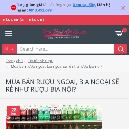
Đang
giảm giá
tất cả dòng rượu.
Xem tại đây.
Liên hệ
ngay :
0913.493.679
ĐĂNG NHẬP
ĐĂNG KÝ
0
All
Trang chủ
Tin tức về rượu
Mua bán rượu ngoại, bia ngoại sẽ rẻ như rượu bia nội?
MUA BÁN RƯỢU NGOẠI, BIA NGOẠI SẼ
RẺ NHƯ RƯỢU BIA NỘI?
28
Jun