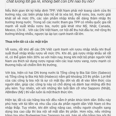
chất lượng tốt giá rẻ, không biết còn DN nào trụ nổi?
Nếu thời gian tới ký hiệp định TPP, Việt Nam phải mở toang cánh cửa thị
trường này, các biện pháp bảo hộ sẽ bị xóa bỏ, thuế rượu, bia, nước giải
khát sẽ về mức 0%, các sản phẩm nhập khẩu dễ dàng thâm nhập thị
trường trong nước. Trong số các nước tham gia TPP có nhiều quốc gia rất
mạnh về xuất khẩu rượu bia, nước giải khát như Mỹ, Nhật, Canada,
Mexico, Chi lê... Với các DN Việt Nam, cơ hội để thu hút đầu tư, mở rộng thị
trường không nhiều, ngược lại áp lực cạnh tranh rất lớn.
Thua trên tất cả các mặt trận
Về rượu, rất khó để các DN Việt cạnh tranh với rượu nhập khẩu khi thuế
suất thuế nhập khẩu rượu về mức 0%. Khi đó, giá rượu nhập khẩu sẽ rất
rẻ, có thể giảm trên 30% so với hiện nay, trong khi một bộ phận người Việt
Nam ưa thích sử dụng rượu ngoại nên các loại rượu vang, rượu mạnh có
thương hiệu sẽ chiếm lĩnh thị trường,
Với bia, hiện có hai DN trong nước là Tổng công ty Bia Sài Gòn (Sabeco)
và Tổng công ty Bia Hà Nội (Habeco) nắm giữ khoảng 2/3 thị phần. Lợi thế
của các công ty bia nội là sự có mặt lâu đời và đã đi vào tiềm thức của
người dân, giúp các công ty này có chỗ đứng và đánh bại những đối thủ
yếu kém. Tuy nhiên, với với những tên tuổi tầm cỡ như Sapporo (Nhật),
ABInBev (Mỹ ) thì vẫn luôn là một thách thức lớn.
Hiện tại, tất cả các hãng bia nội đều nằm ở phân khúc bình dân. Điều này
phù hợp với túi tiền và nhu cầu của đa phần người dân Việt Nam có thu
nhập thấp. Tuy nhiên, khi đời sống nâng cao, nhiều người chuyển sang
dùng bia cao cấp thì bia nội sẽ mất dần thị phần. Hơn nữa, nếu những
hãng bia như Budweiser hay Sapporo hạ giá, bán rẻ gần bằng bia nội thì