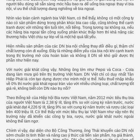
người tiêu dùng sẽ sẵn sàng móc hầu bao ra để uống bia ngoại thay vì bia
nội, vì ưu thế chất lượng đang nghiêng về bia ngoại.
Nhìn vào toàn cảnh ngành bia Việt Nam, có thể thấy, không có một công ty
nào có sản phẩm đứng trong phân khúc bia cao cấp, cũng không thể cạnh
tranh được với những tên tuổi lớn, nổi tiếng. Trong tương lai không xa, nếu
các hãng bia ngoại tấn công xuống phân khúc thấp hơn thì khả năng các
thương hiệu Việt chịu sự lép vế là một hệ quả tất yếu.
Hiện nhiều sản phẩm của các DN bia nội chẳng thay đổi điều gì, thậm chí
chất lượng còn đi xuống. Đây là những điểm yếu của bia nội khi cạnh tranh
trong thị trường mở cửa hoàn toàn và không ít DN sẽ khó giữ được thị
phần như hiện nay.
Với nước giải khát cũng vậy. Những ông lớn như Pepsi và Coca - Cola
đang làm mưa gió trên thị trường Việt Nam. DN Việt chỉ có duy nhất Tân
Hiệp Phát là còn tạo dựng được cho mình một vị thế. Nếu thuế nhập khẩu
về 0% thì nước giải khát ngoại tràn vào với nhiều chủng loại, chất lượng tốt
giá rẻ, không biết còn DN nào trụ nổi?
Theo thống kê của Hiệp hội Bia rượu Việt Nam, năm 2012 mức tiêu thụ bia
của người Việt Nam là 2,38 tỷ lít, tăng 8% so với cùng kỳ năm trước, nước
giải khát đạt 4,226 tỷ lít, tăng 9% so với cung kỳ năm trước và rượu các loại
trên 400 triệu lít. Có thể thấy với mức tiêu thụ tại Việt Nam như vậy nên thị
trường này đã khiến các công ty bia, rượu, nước giải khát nước ngoài
không thể làm ngơ.
Chính vì vậy, đại diện cho Bộ Công Thương, ông Thái khuyến cáo DN nội
sớm chuẩn bị tinh thần và nâng cao ý thức cải tiến sản phẩm, hạ giá thành,
nâng cao sức cạnh tranh. Hơn nữa, DN cần giữ vững uy tín và củng cố