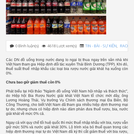
0 Bình luận(s)
4618 Lượt xem(s)
TIN - BÀI - SỰ KIỆN
,
RAO VẶ
Các DN đồ uống trong nước đang lo ngại bị thua ngay trên sân nhà khi
Việt Nam tham gia Hiệp định đối tác xuyên Thái Bình Dương (TPP). Khi đó,
thuế suất thuế nhập khẩu các loại bia rượu nước giải khát hạ xuống còn
0%.
Chưa bao giờ giảm thuế còn 0%
Phát biểu tại Hội thảo "Ngành đồ uống Việt Nam hội nhập và thách thức",
do Hiệp hội Bia Rượu Nước giải khát Việt Nam tổ chức mới đây, ông
Lương Hoàng Thái, Vụ trưởng Vụ Chính sách thương mại Đa Biên, Bộ
Công Thương, cho biết Việt Nam đã tham gia nhiều hiệp định thương mại
tự do, nhưng chưa có hiệp định nào đàm phán đưa thuế rượu, bia, nước
giải khát về mức 0% cả.
Ngay cả với quy chế tối huệ quốc thì mức thuế nhập khẩu với bia, rượu vẫn
giữ mức 50% và nước giải khát 30%. Lộ trình xóa bỏ thuế quan trong các
hiệp định thương mại tự do Việt Nam đã ký thì cắt giảm thuế với bia rượu,