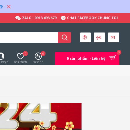
79
ZALO : 0913 493 679
CHAT FACEBOOK CHÚNG TÔI
0
0
0
0 sản phẩm - Liên hệ
 nhập
Yêu thích
So sánh