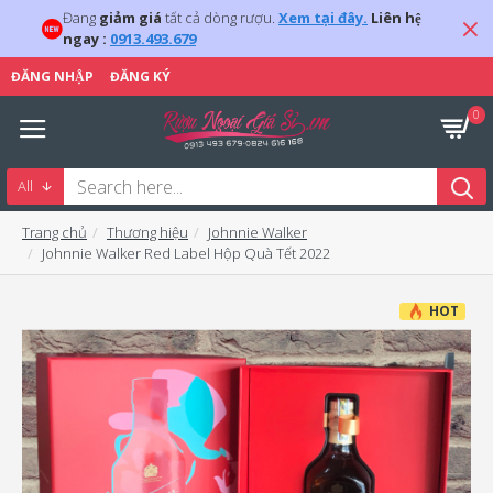
Đang
giảm giá
tất cả dòng rượu.
Xem tại đây.
Liên hệ
ngay :
0913.493.679
ĐĂNG NHẬP
ĐĂNG KÝ
0
All
Trang chủ
Thương hiệu
Johnnie Walker
Johnnie Walker Red Label Hộp Quà Tết 2022
HOT