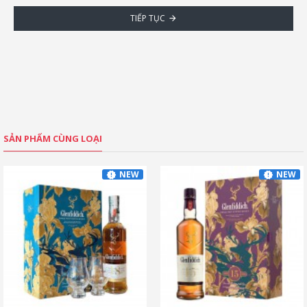
TIẾP TỤC
SẢN PHẨM CÙNG LOẠI
NEW
NEW