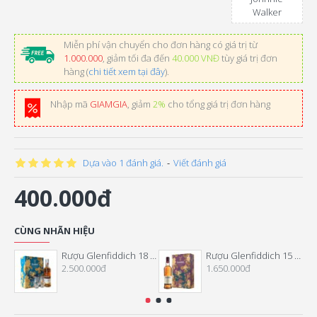
Walker
Miễn phí vận chuyển cho đơn hàng có giá trị từ
1.000.000
, giảm tối đa đến
40.000 VNĐ
tùy giá trị đơn
hàng (
chi tiết xem tại đây
).
Nhập mã
GIAMGIA
, giảm
2%
cho tổng giá trị đơn hàng
Dựa vào 1 đánh giá.
-
Viết đánh giá
400.000đ
CÙNG NHÃN HIỆU
Rượu Glenfiddich 18 Năm Hộp Quà Tết 2026
Rượu Glenfiddich 15 Năm Hộp Quà Tết 2026
2.500.000đ
1.650.000đ