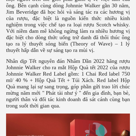
ông. Bên cạnh cùng dòng Johnnie Walker gần 30 năm,
Jim Beveridge đã học hỏi và sáng tác ra các hương vị
của rượu, đặc biệt là nguồn kiến thức nhiều kinh
nghiệm trong việc chế tạo ra loại rượu Scotch whisky.
Với niềm đam mê không ngừng làm ra nhiều hương vị
đặc biệt cho dòng thức uống trứ danh đã thôi thúc ông
tạo ra lý thuyết sóng biển (Theory of Wave) – 1 lý
thuyết hấp dẫn về sự sáng tạo ra mùi vị.
Nhân dịp Tết nguyên đán Nhâm Dần 2022 hãng rượu
Johnnie Walker cho ra mắt Hộp Quà tết 2022 của rượu
Johnnie Walker Red Label gồm: 1 Chai Red label 750
ml/ 40 % + Hộp Quà Tết + Túi Xách. Red label Hộp
Quà mang lại sự sang trọng, góp phần gửi trao lời chúc
mừng năm mới " Phát tài như ý " đến gia đình, bạn bè,
người thân và đối tác kinh doanh đã sát cánh cùng bạn
trong suốt thời gian qua.