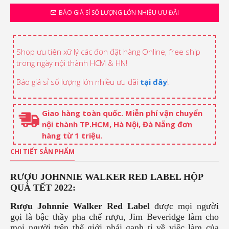
BÁO GIÁ SỈ SỐ LƯỢNG LỚN NHIỀU ƯU ĐÃI
Shop ưu tiên xữ lý các đơn đặt hàng Online, free ship
trong ngày nội thành HCM & HN!
Báo giá sỉ số lượng lớn nhiều ưu đãi
tại đây
!
Giao hàng toàn quốc. Miễn phí vận chuyển
nội thành TP.HCM, Hà Nội, Đà Nẵng đơn
hàng từ 1 triệu.
CHI TIẾT SẢN PHẨM
RƯỢU JOHNNIE WALKER RED LABEL HỘP
QUÀ TẾT 2022:
Rượu Johnnie Walker Red Label
được mọi người
gọi là bậc thầy pha chế rượu, Jim Beveridge làm cho
mọi người trên thế giới phải ganh tị về việc làm của