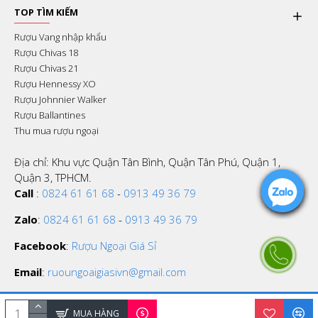
TOP TÌM KIẾM
Rượu Vang nhập khẩu
Rượu Chivas 18
Rượu Chivas 21
Rượu Hennessy XO
Rượu Johnnier Walker
Rượu Ballantines
Thu mua rượu ngoại
Địa chỉ: Khu vực Quận Tân Bình, Quận Tân Phú, Quận 1,
Quận 3, TPHCM.
Call
:
0824 61 61 68
-
0913 49 36 79
Zalo
:
0824 61 61 68
-
0913 49 36 79
Facebook
:
Rượu Ngoại Giá Sỉ
Email
:
ruoungoaigiasivn@gmail.com
MUA HÀNG