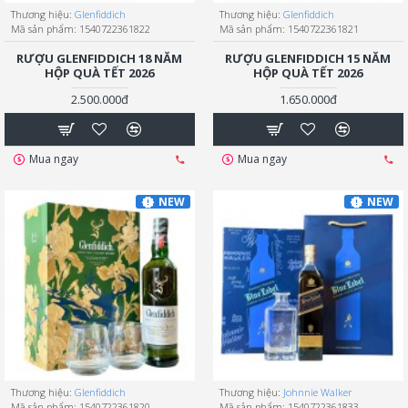
Thương hiệu:
Glenfiddich
Thương hiệu:
Glenfiddich
Mã sản phẩm:
1540722361822
Mã sản phẩm:
1540722361821
RƯỢU GLENFIDDICH 18 NĂM
RƯỢU GLENFIDDICH 15 NĂM
HỘP QUÀ TẾT 2026
HỘP QUÀ TẾT 2026
2.500.000đ
1.650.000đ
Mua ngay
Mua ngay
NEW
NEW
Thương hiệu:
Glenfiddich
Thương hiệu:
Johnnie Walker
Mã sản phẩm:
1540722361820
Mã sản phẩm:
1540722361833