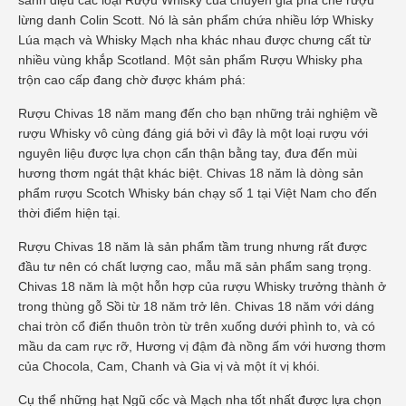
sành điệu các loại Rượu Whisky của chuyên gia pha chế rượu
lừng danh Colin Scott. Nó là sản phẩm chứa nhiều lớp Whisky
Lúa mạch và Whisky Mạch nha khác nhau được chưng cất từ
nhiều vùng khắp Scotland. Một sản phẩm Rượu Whisky pha
trộn cao cấp đang chờ được khám phá:
Rượu Chivas 18 năm mang đến cho bạn những trải nghiệm về
rượu Whisky vô cùng đáng giá bởi vì đây là một loại rượu với
nguyên liệu được lựa chọn cẩn thận bằng tay, đưa đến mùi
hương thơm ngát thật khác biệt. Chivas 18 năm là dòng sản
phẩm rượu Scotch Whisky bán chạy số 1 tại Việt Nam cho đến
thời điểm hiện tại.
Rượu Chivas 18 năm là sản phẩm tầm trung nhưng rất được
đầu tư nên có chất lượng cao, mẫu mã sản phẩm sang trọng.
Chivas 18 năm là một hỗn hợp của rượu Whisky trưởng thành ở
trong thùng gỗ Sồi từ 18 năm trở lên. Chivas 18 năm với dáng
chai tròn cổ điển thuôn tròn từ trên xuống dưới phình to, và có
mầu da cam rực rỡ, Hương vị đậm đà nồng ấm với hương thơm
của Chocola, Cam, Chanh và Gia vị và một ít vị khói.
Cụ thể những hạt Ngũ cốc và Mạch nha tốt nhất được lựa chọn