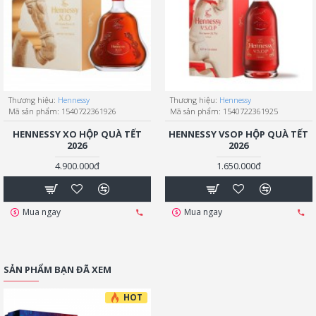
Thương hiệu:
Hennessy
Thương hiệu:
Hennessy
Mã sản phẩm:
1540722361926
Mã sản phẩm:
1540722361925
HENNESSY XO HỘP QUÀ TẾT
HENNESSY VSOP HỘP QUÀ TẾT
2026
2026
4.900.000đ
1.650.000đ
Mua ngay
Mua ngay
SẢN PHẨM BẠN ĐÃ XEM
HOT