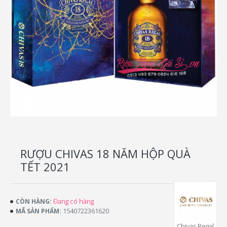
RƯỢU CHIVAS 18 NĂM HỘP QUÀ
TẾT 2021
Đang có hàng
CÒN HÀNG:
1540722361620
MÃ SẢN PHẨM:
Chivas Regal