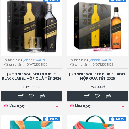
Thương hiệu:
Johnnie Walker
Thương hiệu:
Johnnie Walker
Mã sản phẩm:
1540722361830
Mã sản phẩm:
1540722361829
JOHNNIE WALKER DOUBLE
JOHNNIE WALKER BLACK LABEL
BLACK LABEL HỘP QUÀ TẾT 2026
HỘP QUÀ TẾT 2026
1.150.000đ
750.000đ
Mua ngay
Mua ngay
NEW
NEW