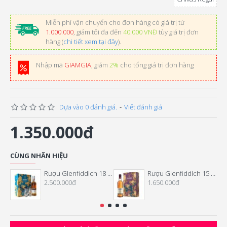
Miễn phí vận chuyển cho đơn hàng có giá trị từ
1.000.000
, giảm tối đa đến
40.000 VNĐ
tùy giá trị đơn
hàng (
chi tiết xem tại đây
).
Nhập mã
GIAMGIA
, giảm
2%
cho tổng giá trị đơn hàng
Dựa vào 0 đánh giá.
-
Viết đánh giá
1.350.000đ
CÙNG NHÃN HIỆU
Rượu Glenfiddich 18 Năm Hộp Quà Tết 2026
Rượu Glenfiddich 15 Năm Hộp Quà Tết 2026
2.500.000đ
1.650.000đ