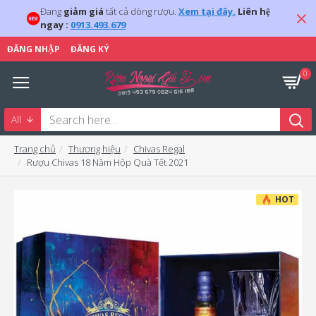
Đang
giảm giá
tất cả dòng rượu.
Xem tại đây.
Liên hệ
ngay :
0913.493.679
ĐĂNG NHẬP
ĐĂNG KÝ
0
All
Trang chủ
Thương hiệu
Chivas Regal
Rượu Chivas 18 Năm Hộp Quà Tết 2021
HOT