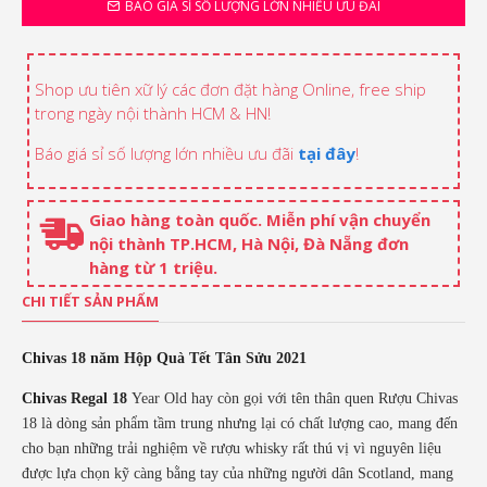
BÁO GIÁ SỈ SỐ LƯỢNG LỚN NHIỀU ƯU ĐÃI
Shop ưu tiên xữ lý các đơn đặt hàng Online, free ship
trong ngày nội thành HCM & HN!
Báo giá sỉ số lượng lớn nhiều ưu đãi
tại đây
!
Giao hàng toàn quốc. Miễn phí vận chuyển
nội thành TP.HCM, Hà Nội, Đà Nẵng đơn
hàng từ 1 triệu.
CHI TIẾT SẢN PHẨM
Chivas 18 năm Hộp Quà Tết Tân Sửu 2021
Chivas Regal 18
Year Old hay còn gọi với tên thân quen Rượu Chivas
18 là dòng sản phẩm tầm trung nhưng lại có chất lượng cao, mang đến
cho bạn những trải nghiệm về rượu whisky rất thú vị vì nguyên liệu
được lựa chọn kỹ càng bằng tay của những người dân Scotland, mang