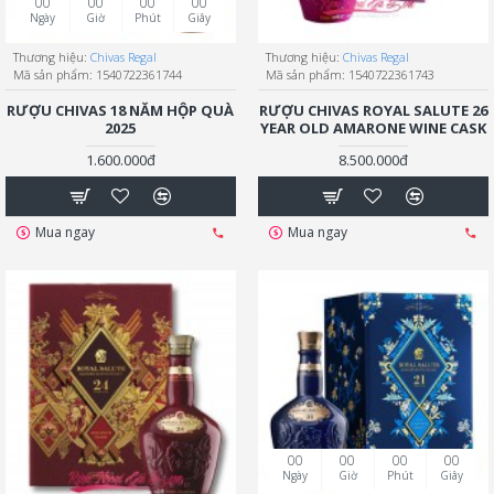
00
00
00
00
Ngày
Giờ
Phút
Giây
Thương hiệu:
Chivas Regal
Thương hiệu:
Chivas Regal
Mã sản phẩm:
1540722361744
Mã sản phẩm:
1540722361743
RƯỢU CHIVAS 18 NĂM HỘP QUÀ
RƯỢU CHIVAS ROYAL SALUTE 26
2025
YEAR OLD AMARONE WINE CASK
1.600.000đ
8.500.000đ
Mua ngay
Mua ngay
00
00
00
00
Ngày
Giờ
Phút
Giây