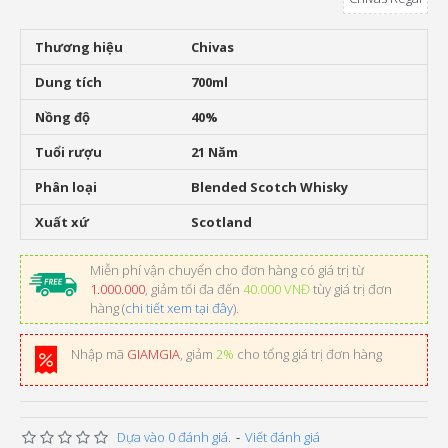
Thương hiệu
Chivas
Dung tích
700ml
Nồng độ
40%
Tuổi rượu
21 Năm
Phân loại
Blended Scotch Whisky
Xuất xứ
Scotland
Miễn phí vận chuyển cho đơn hàng có giá trị từ
1.000.000
, giảm tối đa đến
40.000 VNĐ
tùy giá trị đơn
hàng (
chi tiết xem tại đây
).
Nhập mã
GIAMGIA
, giảm
2%
cho tổng giá trị đơn hàng
Dựa vào 0 đánh giá.
-
Viết đánh giá