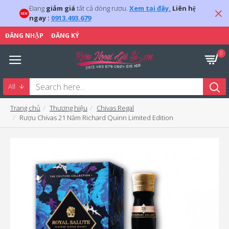
Đang
giảm giá
tất cả dòng rượu.
Xem tại đây.
Liên hệ
ngay :
0913.493.679
ĐĂNG NHẬP
ĐĂNG KÝ
0
All
Trang chủ
Thương hiệu
Chivas Regal
Rượu Chivas 21 Năm Richard Quinn Limited Edition