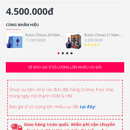
4.500.000đ
CÙNG NHÃN HIỆU
Rượu Chivas 26 Năm Hộp Quà Tết 2026
Rượu Chivas 21 Năm Hộp Quà Tết 2026
11.000.000đ
3.300.000đ
BÁO GIÁ SỈ SỐ LƯỢNG LỚN NHIỀU ƯU ĐÃI
Shop ưu tiên xữ lý các đơn đặt hàng Online, free ship
trong ngày nội thành HCM & HN!
Báo giá sỉ số lượng lớn nhiều ưu đãi
tại đây
!
Giao hàng toàn quốc. Miễn phí vận chuyển