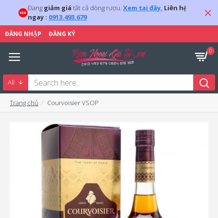
Đang
giảm giá
tất cả dòng rượu.
Xem tại đây.
Liên hệ
ngay :
0913.493.679
ĐĂNG NHẬP
ĐĂNG KÝ
0
All
Trang chủ
Courvoisier VSOP