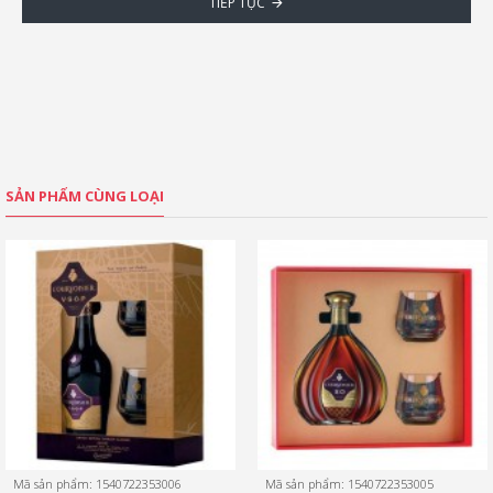
TIẾP TỤC
SẢN PHẨM CÙNG LOẠI
Mã sản phẩm:
1540722353006
Mã sản phẩm:
1540722353005