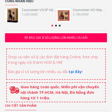
CÙNG NHÃN HIỆU
Courvoisier VSOP Hộp Quà Tết
Courvoisier XO Hộp Quà Tết
1.200.000đ
3.100.000đ
BÁO GIÁ SỈ SỐ LƯỢNG LỚN NHIỀU ƯU ĐÃI
Shop ưu tiên xữ lý các đơn đặt hàng Online, free ship
trong ngày nội thành HCM & HN!
Báo giá sỉ số lượng lớn nhiều ưu đãi
tại đây
!
Giao hàng toàn quốc. Miễn phí vận chuyển
nội thành TP.HCM, Hà Nội, Đà Nẵng đơn
hàng từ 1 triệu.
CHI TIẾT SẢN PHẨM