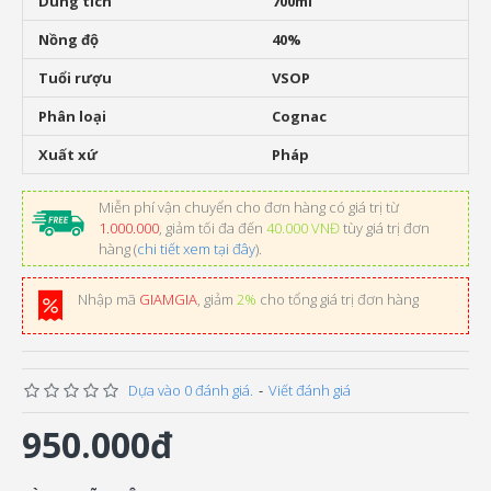
Dung tích
700ml
Nồng độ
40%
Tuổi rượu
VSOP
Phân loại
Cognac
Xuất xứ
Pháp
Miễn phí vận chuyển cho đơn hàng có giá trị từ
1.000.000
, giảm tối đa đến
40.000 VNĐ
tùy giá trị đơn
hàng (
chi tiết xem tại đây
).
Nhập mã
GIAMGIA
, giảm
2%
cho tổng giá trị đơn hàng
Dựa vào 0 đánh giá.
-
Viết đánh giá
950.000đ