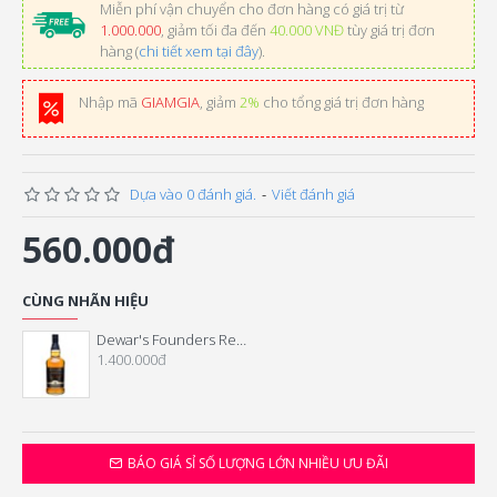
Miễn phí vận chuyển cho đơn hàng có giá trị từ
1.000.000
, giảm tối đa đến
40.000 VNĐ
tùy giá trị đơn
hàng (
chi tiết xem tại đây
).
Nhập mã
GIAMGIA
, giảm
2%
cho tổng giá trị đơn hàng
Dựa vào 0 đánh giá.
-
Viết đánh giá
560.000đ
CÙNG NHÃN HIỆU
Dewar's Founders Reserve 18YO Whisky
1.400.000đ
BÁO GIÁ SỈ SỐ LƯỢNG LỚN NHIỀU ƯU ĐÃI