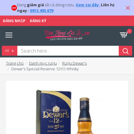
Đang
giảm giá
tất cả dòng rượu.
Xem tại đây.
Liên hệ
ngay :
0913.493.679
ĐĂNG NHẬP
ĐĂNG KÝ
0
All
Trang chủ
Danh mục rượu
Rượu Dewar's
Dewar's Special Reserve 12YO Whisky