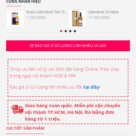
CÙNG NHÃN HIỆU
Rượu Glenlivet Tím Triple Cask Matured
Glenlivet 25 Năm
1.200.000đ
11.000.000đ
BÁO GIÁ SỈ SỐ LƯỢNG LỚN NHIỀU ƯU ĐÃI
Shop ưu tiên xữ lý các đơn đặt hàng Online, free ship
trong ngày nội thành HCM & HN!
Báo giá sỉ số lượng lớn nhiều ưu đãi
tại đây
!
Giao hàng toàn quốc. Miễn phí vận chuyển
nội thành TP.HCM, Hà Nội, Đà Nẵng đơn
hàng từ 1 triệu.
CHI TIẾT SẢN PHẨM