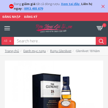
Đang
giảm giá
tất cả dòng rượu.
Xem tại đây.
Liên hệ
ngay :
0913.493.679
ĐĂNG NHẬP
ĐĂNG KÝ
0
All
Trang chủ
Danh mục rượu
Rượu Glenlivet
Glenlivet 18 Năm