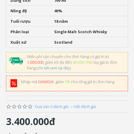
Dung tích
700 ml
Nồng độ
40%
Tuổi rượu
18 năm
Phân loại
Single Malt Scotch Whisky
Xuất xứ
Scotland
Miễn phí vận chuyển cho đơn hàng có giá trị từ
1.000.000
, giảm tối đa đến
40.000 VNĐ
tùy giá trị đơn
hàng (
chi tiết xem tại đây
).
Nhập mã
GIAMGIA
, giảm
2%
cho tổng giá trị đơn hàng
Dựa vào 0 đánh giá.
-
Viết đánh giá
3.400.000đ