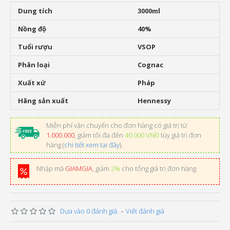
Dung tích
3000ml
Nồng độ
40%
Tuổi rượu
VSOP
Phân loại
Cognac
Xuất xứ
Pháp
Hãng sản xuất
Hennessy
Miễn phí vận chuyển cho đơn hàng có giá trị từ
1.000.000
, giảm tối đa đến
40.000 VNĐ
tùy giá trị đơn
hàng (
chi tiết xem tại đây
).
Nhập mã
GIAMGIA
, giảm
2%
cho tổng giá trị đơn hàng
Dựa vào 0 đánh giá.
-
Viết đánh giá