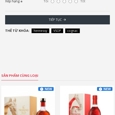
Xếp hạng
Tồi
Tốt
TIẾP TỤC
THẺ TỪ KHÓA:
hennessy
VSOP
cognac
SẢN PHẨM CÙNG LOẠI
NEW
NEW