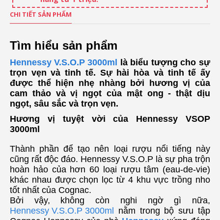
CHI TIẾT SẢN PHẨM
Tìm hiểu sản phẩm
Hennessy V.S.O.P
3000ml
là biểu tượng cho sự
trọn vẹn và tinh tế. Sự hài hòa và tinh tế ấy
được thể hiện nhẹ nhàng bởi hương vị của
cam thảo và vị ngọt của mật ong - thật dịu
ngọt, sâu sắc và trọn vẹn.
Hương vị tuyệt vời của Hennessy VSOP
3000ml
Thành phần để tạo nên loại rượu nổi tiếng này
cũng rất độc đáo. Hennessy V.S.O.P là sự pha trộn
hoàn hảo của hơn 60 loại rượu tâm (eau-de-vie)
khác nhau được chọn lọc từ 4 khu vực trồng nho
tốt nhất của Cognac.
Bởi vậy, không còn nghi ngờ gì nữa,
Hennessy V.S.O.P 3000ml
nằm trong bộ sưu tập