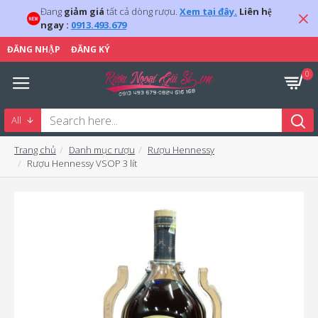
Đang
giảm giá
tất cả dòng rượu.
Xem tại đây.
Liên hệ
ngay :
0913.493.679
ĐĂNG NHẬP
ĐĂNG KÝ
0
All
Trang chủ
Danh mục rượu
Rượu Hennessy
Rượu Hennessy VSOP 3 lít