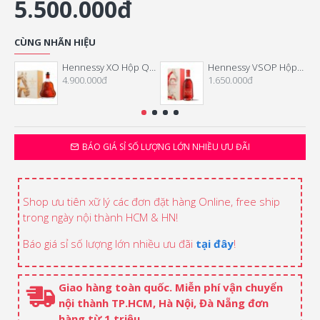
5.500.000đ
CÙNG NHÃN HIỆU
Hennessy XO Hộp Quà Tết 2026
Hennessy VSOP Hộp Quà Tết 2026
4.900.000đ
1.650.000đ
BÁO GIÁ SỈ SỐ LƯỢNG LỚN NHIỀU ƯU ĐÃI
Shop ưu tiên xữ lý các đơn đặt hàng Online, free ship
trong ngày nội thành HCM & HN!
Báo giá sỉ số lượng lớn nhiều ưu đãi
tại đây
!
Giao hàng toàn quốc. Miễn phí vận chuyển
nội thành TP.HCM, Hà Nội, Đà Nẵng đơn
hàng từ 1 triệu.