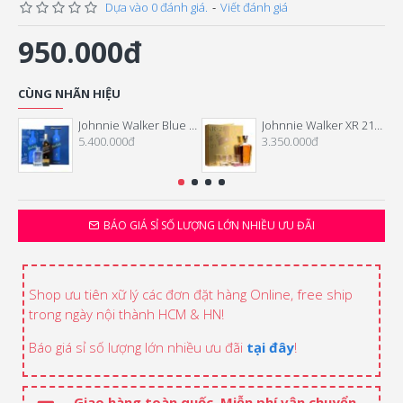
Dựa vào 0 đánh giá.
-
Viết đánh giá
950.000đ
CÙNG NHÃN HIỆU
Johnnie Walker Blue Label Hộp Quà Tết 2026
Johnnie Walker XR 21 Năm Hộp Quà Tết 2026
5.400.000đ
3.350.000đ
BÁO GIÁ SỈ SỐ LƯỢNG LỚN NHIỀU ƯU ĐÃI
Shop ưu tiên xữ lý các đơn đặt hàng Online, free ship
trong ngày nội thành HCM & HN!
Báo giá sỉ số lượng lớn nhiều ưu đãi
tại đây
!
Giao hàng toàn quốc. Miễn phí vận chuyển