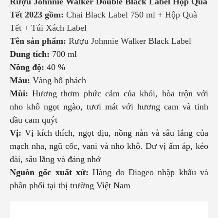
Rượu Johnnie Walker Double Black Label Hộp Quà
Tết 2023
gồm:
Chai Black Label 750 ml + Hộp Quà
Tết + Túi Xách Label
Tên sản phẩm:
Rượu Johnnie Walker Black Label
Dung tích:
700 ml
Nồng độ:
40 %
Màu:
Vàng hổ phách
Mùi:
Hương thơm phức cảm của khói, hòa trộn với
nho khô ngọt ngào, tươi mát với hương cam và tinh
dầu cam quýt
Vị:
Vị kích thích, ngọt dịu, nồng nàn và sâu lắng của
mạch nha, ngũ cốc, vani và nho khô. Dư vị ấm áp, kéo
dài, sâu lắng và đáng nhớ
Nguồn gốc xuất xứ:
Hàng do Diageo nhập khẩu và
phân phối tại thị trường Việt Nam