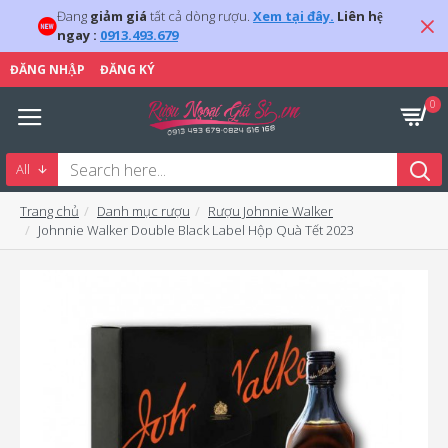
Đang
giảm giá
tất cả dòng rượu.
Xem tại đây.
Liên hệ
ngay :
0913.493.679
ĐĂNG NHẬP
ĐĂNG KÝ
0
All
Trang chủ
Danh mục rượu
Rượu Johnnie Walker
Johnnie Walker Double Black Label Hộp Quà Tết 2023