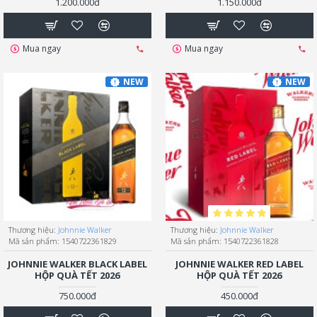
1.200.000đ
1.150.000đ
Mua ngay
Mua ngay
NEW
NEW
Thương hiệu:
Johnnie Walker
Thương hiệu:
Johnnie Walker
Mã sản phẩm:
1540722361829
Mã sản phẩm:
1540722361828
JOHNNIE WALKER BLACK LABEL
JOHNNIE WALKER RED LABEL
HỘP QUÀ TẾT 2026
HỘP QUÀ TẾT 2026
750.000đ
450.000đ