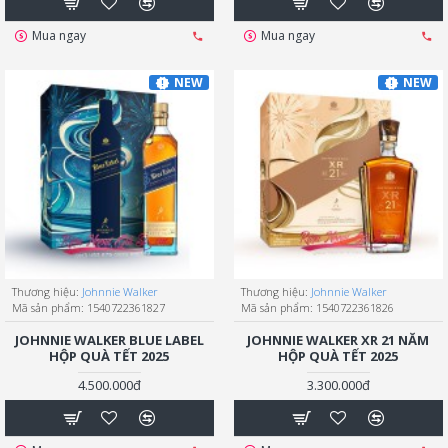
Mua ngay
Mua ngay
NEW
NEW
Thương hiệu:
Johnnie Walker
Thương hiệu:
Johnnie Walker
Mã sản phẩm:
1540722361827
Mã sản phẩm:
1540722361826
JOHNNIE WALKER BLUE LABEL
JOHNNIE WALKER XR 21 NĂM
HỘP QUÀ TẾT 2025
HỘP QUÀ TẾT 2025
4.500.000đ
3.300.000đ