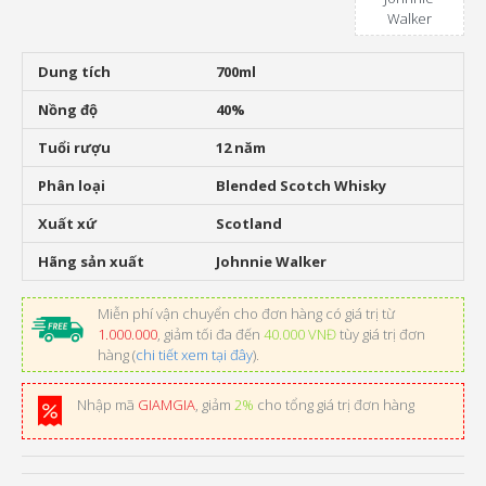
Walker
Dung tích
700ml
Nồng độ
40%
Tuổi rượu
12 năm
Phân loại
Blended Scotch Whisky
Xuất xứ
Scotland
Hãng sản xuất
Johnnie Walker
Miễn phí vận chuyển cho đơn hàng có giá trị từ
1.000.000
, giảm tối đa đến
40.000 VNĐ
tùy giá trị đơn
hàng (
chi tiết xem tại đây
).
Nhập mã
GIAMGIA
, giảm
2%
cho tổng giá trị đơn hàng