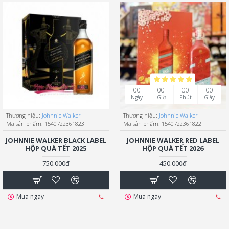
00
00
00
00
Ngày
Giờ
Phút
Giây
Thương hiệu:
Johnnie Walker
Thương hiệu:
Johnnie Walker
Mã sản phẩm:
1540722361823
Mã sản phẩm:
1540722361822
JOHNNIE WALKER BLACK LABEL
JOHNNIE WALKER RED LABEL
HỘP QUÀ TẾT 2025
HỘP QUÀ TẾT 2026
750.000đ
450.000đ
Mua ngay
Mua ngay