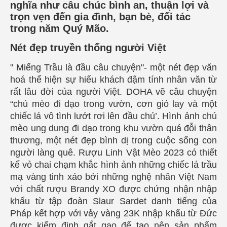
nghĩa như câu chúc bình an, thuận lợi và
trọn vẹn đến gia đình, bạn bè, đối tác
trong năm Quý Mão.
Nét đẹp truyền thống người Việt
" Miếng Trầu là đầu câu chuyện"- một nét đẹp văn
hoá thể hiện sự hiếu khách đậm tính nhân văn từ
rất lâu đời của người Việt. DOHA vẽ câu chuyện
“chú mèo đi dạo trong vườn, cơn gió lay và một
chiếc lá vô tình lướt rơi lên đầu chú’. Hình ảnh chú
mèo ung dung đi dạo trong khu vườn quá đỗi thân
thương, một nét đẹp bình dị trong cuộc sống con
người làng quê. Rượu Linh Vật Mèo 2023 có thiết
kế vỏ chai chạm khắc hình ảnh những chiếc lá trầu
mạ vàng tinh xảo bởi những nghệ nhân Việt Nam
với chất rượu Brandy XO được chứng nhận nhập
khẩu từ tập đoàn Slaur Sardet danh tiếng của
Pháp kết hợp với vảy vàng 23K nhập khẩu từ Đức
được kiểm định gắt gao để tạo nên sản phẩm