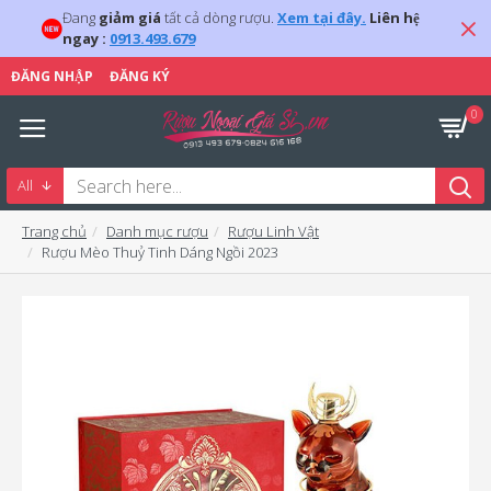
Đang
giảm giá
tất cả dòng rượu.
Xem tại đây.
Liên hệ
ngay :
0913.493.679
ĐĂNG NHẬP
ĐĂNG KÝ
0
All
Trang chủ
Danh mục rượu
Rượu Linh Vật
Rượu Mèo Thuỷ Tinh Dáng Ngồi 2023