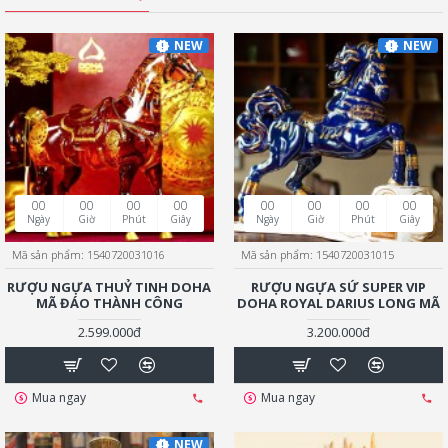
NEW
NEW
00
00
00
00
00
00
00
00
Ngày
Giờ
Phút
Giây
Ngày
Giờ
Phút
Giây
Mã sản phẩm:
1540720031016
Mã sản phẩm:
1540720031015
RƯỢU NGỰA THUỶ TINH DOHA
RƯỢU NGỰA SỨ SUPER VIP
MÃ ĐÁO THÀNH CÔNG
DOHA ROYAL DARIUS LONG MÃ
2.599.000đ
3.200.000đ
Mua ngay
Mua ngay
NEW