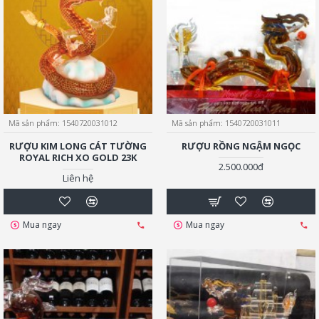
Mã sản phẩm:
1540720031012
Mã sản phẩm:
1540720031011
RƯỢU KIM LONG CÁT TƯỜNG
RƯỢU RỒNG NGẬM NGỌC
ROYAL RICH XO GOLD 23K
2.500.000đ
Liên hệ
Mua ngay
Mua ngay