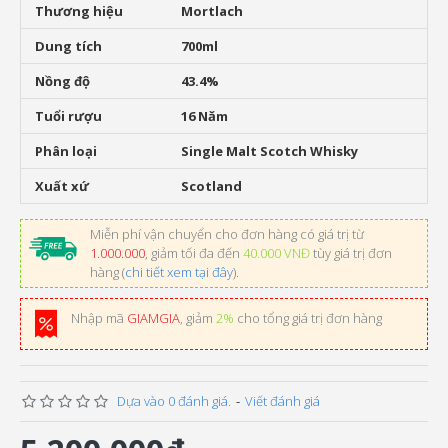
Thương hiệu
Mortlach
Dung tích
700ml
Nồng độ
43.4%
Tuổi rượu
16 Năm
Phân loại
Single Malt Scotch Whisky
Xuất xứ
Scotland
Miễn phí vận chuyển cho đơn hàng có giá trị từ
1.000.000
, giảm tối đa đến
40.000 VNĐ
tùy giá trị đơn
hàng (
chi tiết xem tại đây
).
Nhập mã
GIAMGIA
, giảm
2%
cho tổng giá trị đơn hàng
Dựa vào 0 đánh giá.
-
Viết đánh giá