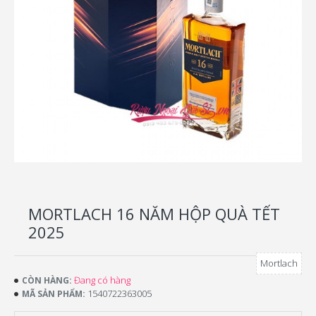
MORTLACH 16 NĂM HỘP QUÀ TẾT
2025
Mortlach
Đang có hàng
CÒN HÀNG:
1540722363005
MÃ SẢN PHẨM: