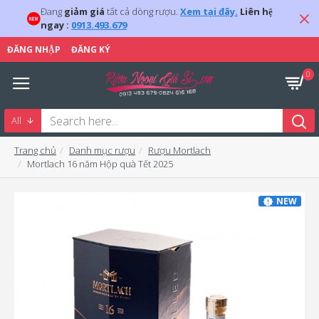
Đang
giảm giá
tất cả dòng rượu.
Xem tại đây.
Liên hệ
ngay :
0913.493.679
ĐĂNG NHẬP
ĐĂNG KÝ
0
All
Trang chủ
Danh mục rượu
Rượu Mortlach
Mortlach 16 năm Hộp quà Tết 2025
NEW