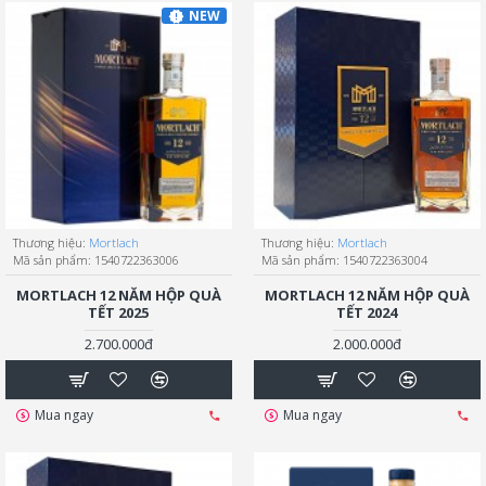
NEW
Thương hiệu:
Mortlach
Thương hiệu:
Mortlach
Mã sản phẩm:
1540722363006
Mã sản phẩm:
1540722363004
MORTLACH 12 NĂM HỘP QUÀ
MORTLACH 12 NĂM HỘP QUÀ
TẾT 2025
TẾT 2024
2.700.000đ
2.000.000đ
Mua ngay
Mua ngay