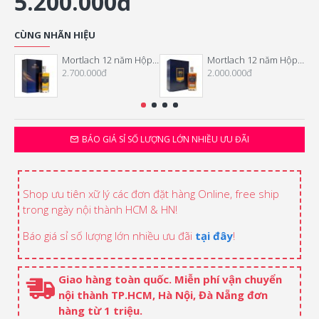
5.200.000đ
CÙNG NHÃN HIỆU
Mortlach 12 năm Hộp quà Tết 2025
Mortlach 12 năm Hộp quà Tết 2024
2.700.000đ
2.000.000đ
BÁO GIÁ SỈ SỐ LƯỢNG LỚN NHIỀU ƯU ĐÃI
Shop ưu tiên xữ lý các đơn đặt hàng Online, free ship
trong ngày nội thành HCM & HN!
Báo giá sỉ số lượng lớn nhiều ưu đãi
tại đây
!
Giao hàng toàn quốc. Miễn phí vận chuyển
nội thành TP.HCM, Hà Nội, Đà Nẵng đơn
hàng từ 1 triệu.