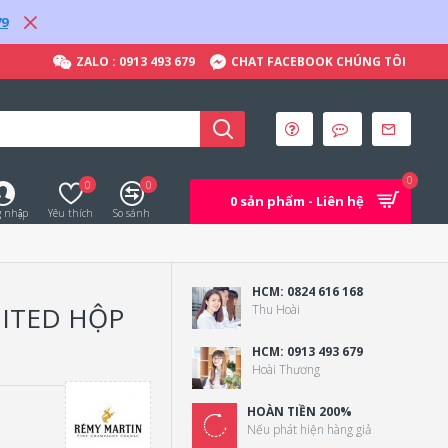
79
ZALO : 0913 493 679
CHAT FACEBOOK CHÚNG TÔI
0
0
0
0 sản phẩm - Liên hệ
 nhập
Yêu thích
So sánh
HCM: 0824 616 168
MITED HỘP
Thu Hoài
HCM: 0913 493 679
Hoài Thương
HOÀN TIỀN 200%
Nếu phát hiện hàng giả