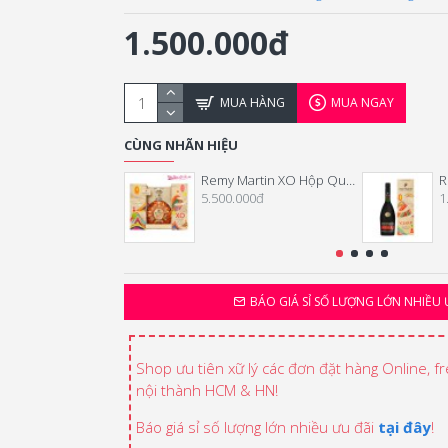
1.500.000đ
MUA HÀNG
MUA NGAY
CÙNG NHÃN HIỆU
Remy Martin XO Hộp Quà Tết 2025
5.500.000đ
1
BÁO GIÁ SỈ SỐ LƯỢNG LỚN NHIỀU 
Shop ưu tiên xữ lý các đơn đặt hàng Online, f
nội thành HCM & HN!
Báo giá sỉ số lượng lớn nhiều ưu đãi
tại đây
!