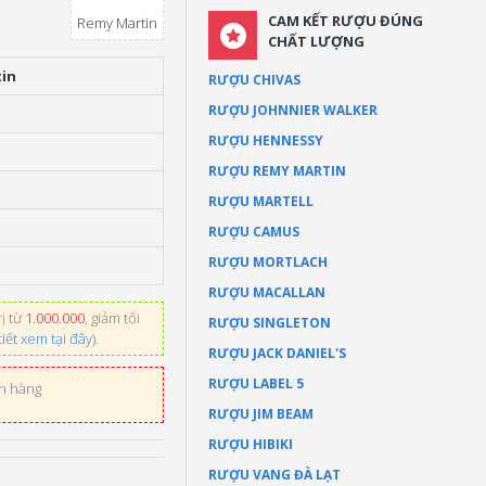
CAM KẾT RƯỢU ĐÚNG
Remy Martin
CHẤT LƯỢNG
in
RƯỢU CHIVAS
RƯỢU JOHNNIER WALKER
RƯỢU HENNESSY
RƯỢU REMY MARTIN
RƯỢU MARTELL
RƯỢU CAMUS
RƯỢU MORTLACH
RƯỢU MACALLAN
ị từ
1.000.000
, giảm tối
RƯỢU SINGLETON
tiết xem tại đây
).
RƯỢU JACK DANIEL'S
RƯỢU LABEL 5
ơn hàng
RƯỢU JIM BEAM
RƯỢU HIBIKI
RƯỢU VANG ĐÀ LẠT