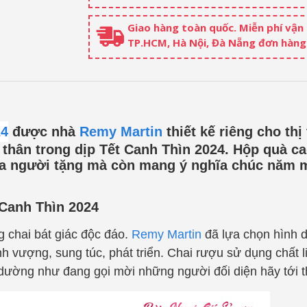
Giao hàng toàn quốc. Miễn phí vận
TP.HCM, Hà Nội, Đà Nẵng đơn hàng 
24
được nhà
Remy Martin
thiết kế riêng cho thị
 thân trong dịp Tết
Canh Thìn
202
4
. Hộp quà ca
ủa người tặng mà còn mang ý nghĩa chúc năm m
 Canh Thìn 2024
g chai bát giác độc đáo.
Remy Martin
đã lựa chọn hình d
vượng, sung túc, phát triển. Chai rượu sử dụng chất li
, dường như đang gọi mời những người đối diện hãy tới 