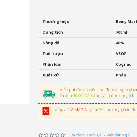
Thương hiệu
Remy Mart
Dung tích
700ml
Nồng độ
40%
Tuổi rượu
VSOP
Phân loại
Cognac
Xuất xứ
Pháp
Miễn phí vận chuyển cho đơn hàng có giá tr
đa đến
40.000 VNĐ
tùy giá trị đơn hàng (
chi 
Nhập mã
GIAMGIA
, giảm
2%
cho tổng giá trị đ
Dựa vào 0 đánh giá.
-
Viết đánh giá