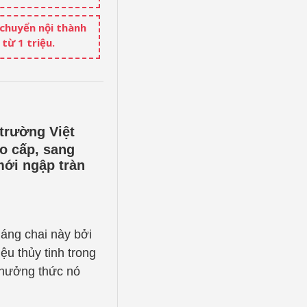
 chuyển nội thành
từ 1 triệu.
 trường Việt
o cấp, sang
ới ngập tràn
áng chai này bởi
ệu thủy tinh trong
thưởng thức nó