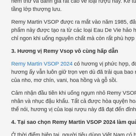
nếm thử và đánh giá rất cao về loại rượu này. Kể 
tầng lớp thượng lưu.
Remy Martin VSOP được ra mắt vào năm 1985, đây 
phẩm này được tạo ra từ các loại Eau De Vie hảo 
chỉ ngon khi uống nguyên chất mà còn rất phù hợp 
3. Hương vị Remy Vsop vô cùng hấp dẫn
Remy Martin VSOP 2024
có hương vị phức hợp, đó
hương ấy vẫn luôn giữ trọn vẹn dù đã trải qua bao
của nho, mơ chín, vani, hoa hồng và gỗ sồi.
Cảm nhận đầu tiên khi uống ngụm nhỏ Remy VSOP là
nhân và nhục đậu khấu. Tất cả được hòa quyện ho
thể nói, hương vị của loại rượu này đã đạt đến đ
4. Tại sao chọn Remy Martin VSOP 2024 làm quà
Ở thời điểm hiện tại, người tiêu dùng Việt Nam có