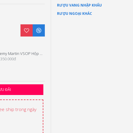
RƯỢU VANG NHẬP KHẨU
RƯỢU NGOẠI KHÁC
Remy Martin VSOP Hộp Quà 2025
Remy Martin 1738 Hộp Quà Tết 2025
.350.000đ
2.400.000đ
ƯU ĐÃI
ree ship trong ngày