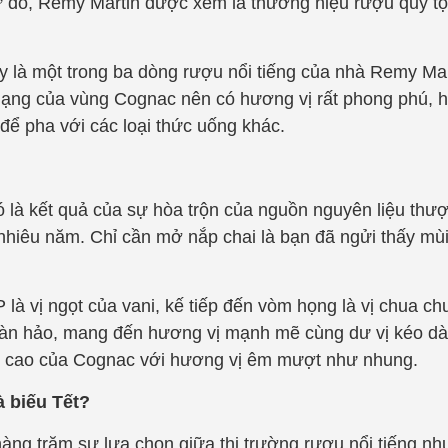
từ đó, Remy Martin được xem là thương hiệu rượu quý tộ
là một trong ba dòng rượu nổi tiếng của nhà Remy Mar
hạng của vùng Cognac nên có hương vị rất phong phú, h
để pha với các loại thức uống khác.
 là kết quả của sự hòa trộn của nguồn nguyên liệu thư
 nhiêu năm. Chỉ cần mở nắp chai là bạn đã ngửi thấy mù
 vị ngọt của vani, kế tiếp đến vòm họng là vị chua ch
àn hảo, mang đến hương vị mạnh mẽ cùng dư vị kéo dài
ỉnh cao của Cognac với hương vị êm mượt như nhung.
 biếu Tết?
 hàng trăm sự lựa chọn giữa thị trường rượu nổi tiếng n