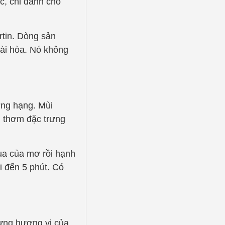
c, chỉ dành cho
tin. Dòng sản
ài hòa. Nó không
ợng hạng. Mùi
i thơm đặc trưng
ua của mơ rồi hạnh
 đến 5 phút. Có
hưng hương vị của