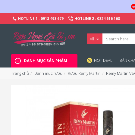
HOTLINE 1 : 0913 493 679
HOTLINE 2 : 0824 616 168
All
HOT DEAL
BÁN CHA
DANH MỤC SẢN PHẨM
Trang chủ
Danh mục rượu
Rượu Remy Martin
Remy Martin VS