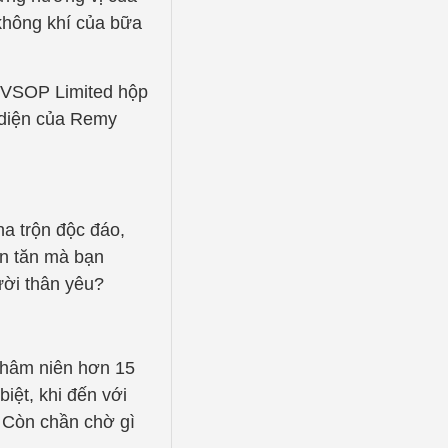
không khí của bữa
n VSOP Limited hộp
 diện của Remy
a trộn độc đáo,
ăn tăn mà bạn
ười thân yêu?
 thâm niên hơn 15
iệt, khi đến với
. Còn chần chờ gì