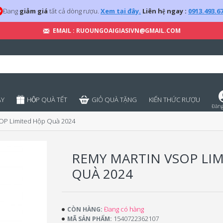
Đang
giảm giá
tất cả dòng rượu.
Xem tại đây.
Liên hệ ngay :
0913.493.6
EMAIL : RUOUNGOAIGIASIVN@GMAIL.COM
̣Y
HỘP QUÀ TẾT
GIỎ QUÀ TẶNG
KIẾN THỨC RƯỢU
Đăng
OP Limited Hộp Quà 2024
REMY MARTIN VSOP LI
QUÀ 2024
Đang có hàng
CÒN HÀNG:
1540722362107
MÃ SẢN PHẨM: