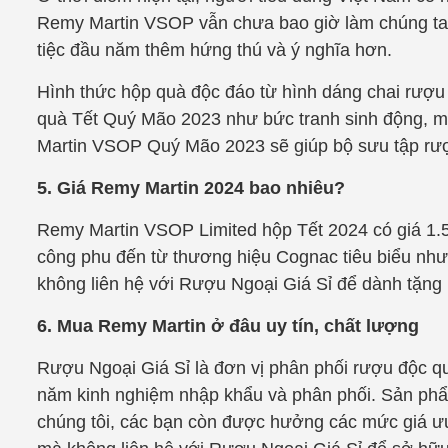
Remy Martin VSOP vẫn chưa bao giờ làm chúng ta 
tiệc đầu năm thêm hứng thú và ý nghĩa hơn.
Hình thức hộp quà độc đáo từ hình dáng chai rượu
quà Tết Quý Mão 2023 như bức tranh sinh động, m
Martin VSOP Quý Mão 2023 sẽ giúp bộ sưu tập rư
5. Giá Remy Martin 2024 bao nhiêu?
Remy Martin VSOP Limited hộp Tết 2024 có giá 1.5
công phu đến từ thương hiệu Cognac tiêu biểu nhưng
không liên hệ với Rượu Ngoại Giá Sỉ để dành tặng
6. Mua Remy Martin ở đâu uy tín, chất lượng
Rượu Ngoại Giá Sỉ là đơn vị phân phối rượu độc qu
năm kinh nghiệm nhập khẩu và phân phối. Sản phẩm
chúng tôi, các bạn còn được hưởng các mức giá ưu 