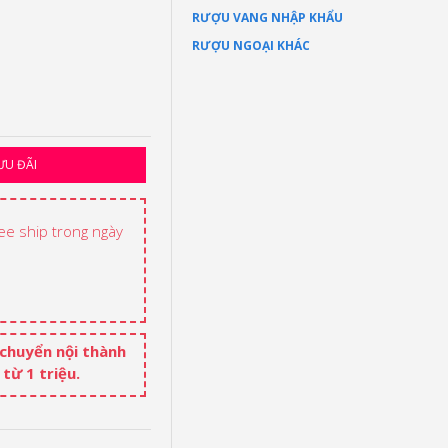
RƯỢU VANG NHẬP KHẨU
RƯỢU NGOẠI KHÁC
ƯU ĐÃI
ree ship trong ngày
 chuyển nội thành
từ 1 triệu.