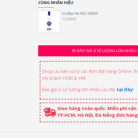
CÙNG NHÃN HIỆU
Vodka Hà Nội 500ml
75.000đ
BÁO GIÁ SỈ SỐ LƯỢNG LỚN NHIỀU 
Shop ưu tiên xữ lý các đơn đặt hàng Online, f
nội thành HCM & HN!
Báo giá sỉ số lượng lớn nhiều ưu đãi
tại đây
!
Giao hàng toàn quốc. Miễn phí vận
TP.HCM, Hà Nội, Đà Nẵng đơn hàng 