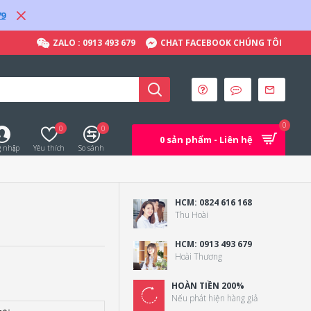
79
ZALO : 0913 493 679
CHAT FACEBOOK CHÚNG TÔI
0
0
0
0 sản phẩm - Liên hệ
 nhập
Yêu thích
So sánh
HCM: 0824 616 168
Thu Hoài
HCM: 0913 493 679
Hoài Thương
HOÀN TIỀN 200%
Nếu phát hiện hàng giả