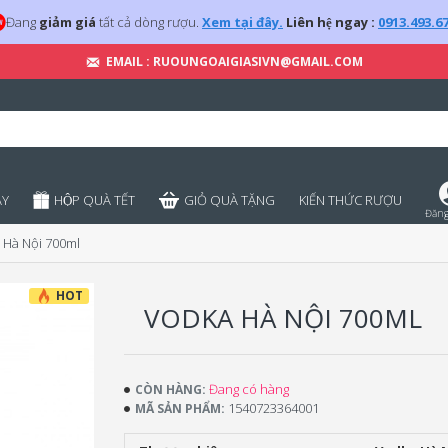
Đang
giảm giá
tất cả dòng rượu.
Xem tại đây.
Liên hệ ngay :
0913.493.6
EMAIL : RUOUNGOAIGIASIVN@GMAIL.COM
̣Y
HỘP QUÀ TẾT
GIỎ QUÀ TẶNG
KIẾN THỨC RƯỢU
Đăng
 Hà Nội 700ml
HOT
VODKA HÀ NỘI 700ML
Đang có hàng
CÒN HÀNG:
1540723364001
MÃ SẢN PHẨM: