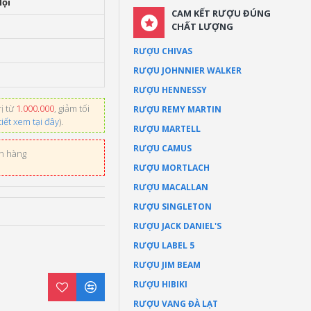
Nội
CAM KẾT RƯỢU ĐÚNG
CHẤT LƯỢNG
RƯỢU CHIVAS
RƯỢU JOHNNIER WALKER
RƯỢU HENNESSY
ị từ
1.000.000
, giảm tối
RƯỢU REMY MARTIN
tiết xem tại đây
).
RƯỢU MARTELL
RƯỢU CAMUS
ơn hàng
RƯỢU MORTLACH
RƯỢU MACALLAN
RƯỢU SINGLETON
RƯỢU JACK DANIEL'S
RƯỢU LABEL 5
RƯỢU JIM BEAM
RƯỢU HIBIKI
RƯỢU VANG ĐÀ LẠT