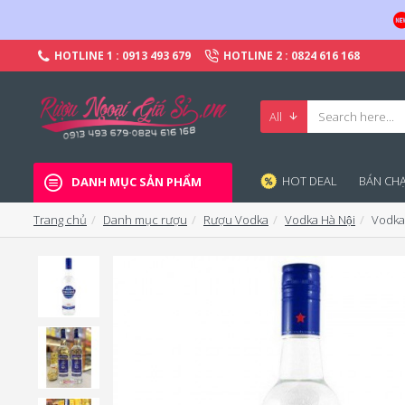
HOTLINE 1 : 0913 493 679
HOTLINE 2 : 0824 616 168
All
HOT DEAL
BÁN CHA
DANH MỤC SẢN PHẨM
Trang chủ
Danh mục rượu
Rượu Vodka
Vodka Hà Nội
Vodka