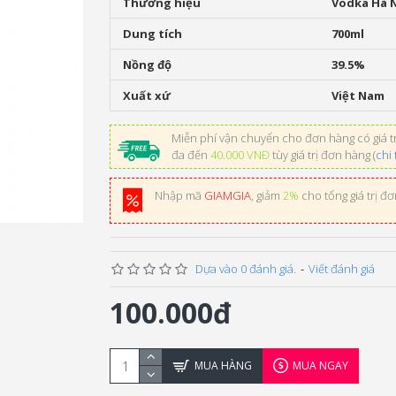
Thương hiệu
Vodka Hà 
Dung tích
700ml
Nồng độ
39.5%
Xuất xứ
Việt Nam
Miễn phí vận chuyển cho đơn hàng có giá tr
đa đến
40.000 VNĐ
tùy giá trị đơn hàng (
chi 
Nhập mã
GIAMGIA
, giảm
2%
cho tổng giá trị đ
Dựa vào 0 đánh giá.
-
Viết đánh giá
100.000đ
MUA HÀNG
MUA NGAY