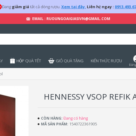
Đang
giảm giá
tất cả dòng rượu.
Xem tại đây.
Liên hệ ngay :
0913.493.6
EMAIL : RUOUNGOAIGIASIVN@GMAIL.COM
̣Y
HỘP QUÀ TẾT
GIỎ QUÀ TẶNG
KIẾN THỨC RƯỢU
Đăng
ol
HENNESSY VSOP REFIK
Đang có hàng
CÒN HÀNG:
1540722361905
MÃ SẢN PHẨM: