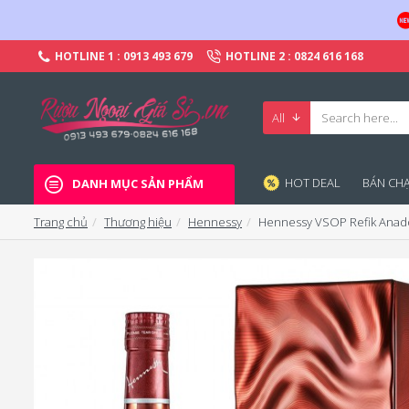
HOTLINE 1 : 0913 493 679
HOTLINE 2 : 0824 616 168
All
HOT DEAL
BÁN CHA
DANH MỤC SẢN PHẨM
Trang chủ
Thương hiệu
Hennessy
Hennessy VSOP Refik Anad