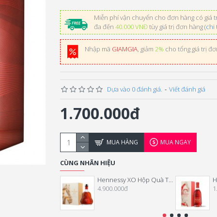
Miễn phí vận chuyển cho đơn hàng có giá tr
đa đến
40.000 VNĐ
tùy giá trị đơn hàng (
chi 
Nhập mã
GIAMGIA
, giảm
2%
cho tổng giá trị đ
Dựa vào 0 đánh giá.
-
Viết đánh giá
1.700.000đ
MUA HÀNG
MUA NGAY
CÙNG NHÃN HIỆU
Hennessy XO Hộp Quà Tết 2026
4.900.000đ
1