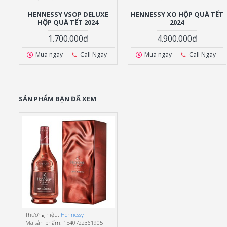
HENNESSY VSOP DELUXE
HENNESSY XO HỘP QUÀ TẾT
HỘP QUÀ TẾT 2024
2024
1.700.000đ
4.900.000đ
Mua ngay
Call Ngay
Mua ngay
Call Ngay
SẢN PHẨM BẠN ĐÃ XEM
Thương hiệu:
Hennessy
Mã sản phẩm:
1540722361905