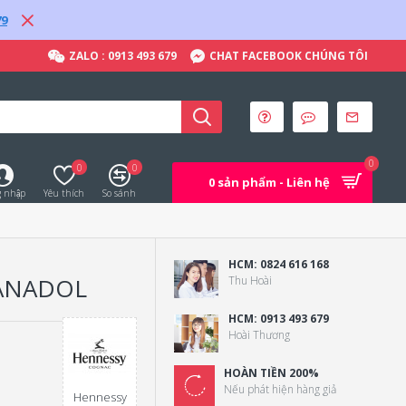
79
ZALO : 0913 493 679
CHAT FACEBOOK CHÚNG TÔI
0
0
0
0 sản phẩm - Liên hệ
 nhập
Yêu thích
So sánh
HCM: 0824 616 168
 ANADOL
Thu Hoài
HCM: 0913 493 679
Hoài Thương
HOÀN TIỀN 200%
Nếu phát hiện hàng giả
Hennessy