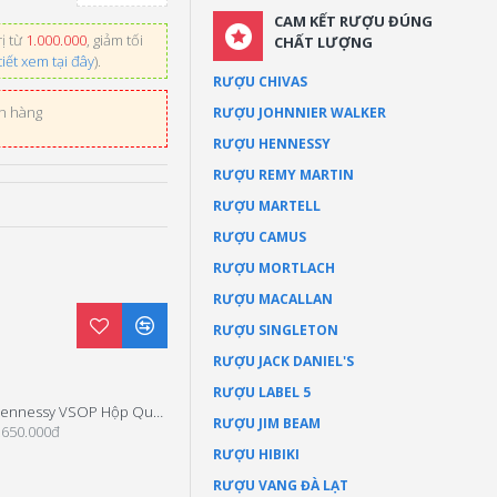
CAM KẾT RƯỢU ĐÚNG
ị từ
1.000.000
, giảm tối
CHẤT LƯỢNG
tiết xem tại đây
).
RƯỢU CHIVAS
ơn hàng
RƯỢU JOHNNIER WALKER
RƯỢU HENNESSY
RƯỢU REMY MARTIN
RƯỢU MARTELL
RƯỢU CAMUS
RƯỢU MORTLACH
RƯỢU MACALLAN
RƯỢU SINGLETON
RƯỢU JACK DANIEL'S
RƯỢU LABEL 5
Hennessy VSOP Hộp Quà Tết 2026
Hennessy XO Hộp Quà Tết 2025
RƯỢU JIM BEAM
.650.000đ
4.900.000đ
RƯỢU HIBIKI
RƯỢU VANG ĐÀ LẠT