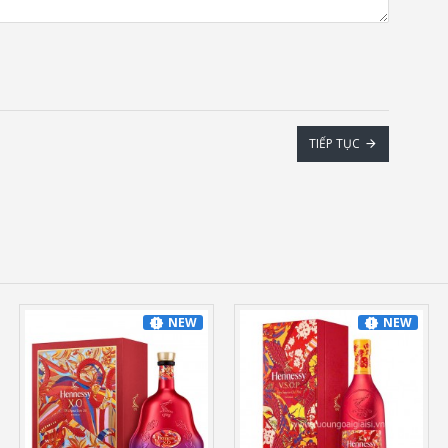
TIẾP TỤC
NEW
NEW