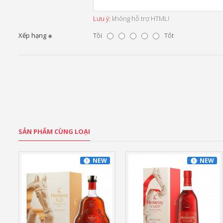
Lưu ý:
không hỗ trợ HTML!
Xếp hạng
Tồi
Tốt
SẢN PHẨM CÙNG LOẠI
NEW
NEW