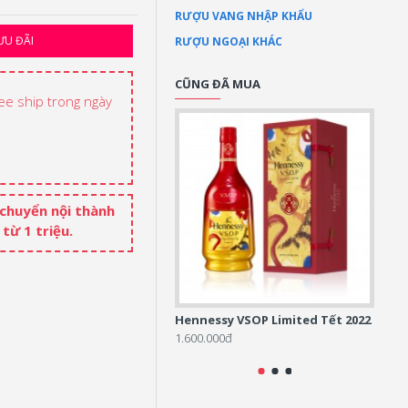
RƯỢU VANG NHẬP KHẨU
ƯU ĐÃI
RƯỢU NGOẠI KHÁC
CŨNG ĐÃ MUA
ree ship trong ngày
 chuyển nội thành
từ 1 triệu.
Hennessy VSOP Limited Tết 2022
Henne
Editi
1.600.000đ
1.500