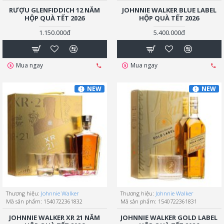
RƯỢU GLENFIDDICH 12 NĂM
JOHNNIE WALKER BLUE LABEL
HỘP QUÀ TẾT 2026
HỘP QUÀ TẾT 2026
1.150.000đ
5.400.000đ
Mua ngay
Mua ngay
NEW
NEW
Thương hiệu:
Johnnie Walker
Thương hiệu:
Johnnie Walker
Mã sản phẩm:
1540722361832
Mã sản phẩm:
1540722361831
JOHNNIE WALKER XR 21 NĂM
JOHNNIE WALKER GOLD LABEL