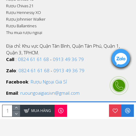
Rượu Chivas 21
Rượu Hennessy XO
Rượu Johnnier Walker
Rượu Ballantines
Thu mua rượu ngoại
Địa chỉ: Khu vực Quận Tân Bình, Quận Tân Phú, Quận 1,
Quận 3, TPHCM.
Call
:
0824 61 61 68
-
0913 49 36 79
Zalo
:
0824 61 61 68
-
0913 49 36 79
Facebook
:
Rượu Ngoại Giá Sỉ
Email
:
ruoungoaigiasivn@gmail.com
MUA HÀNG