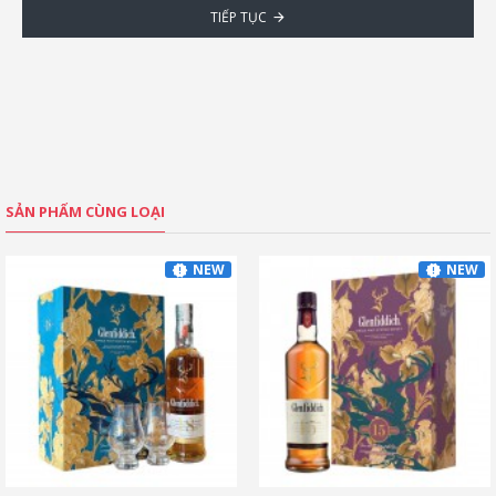
TIẾP TỤC
SẢN PHẨM CÙNG LOẠI
NEW
NEW