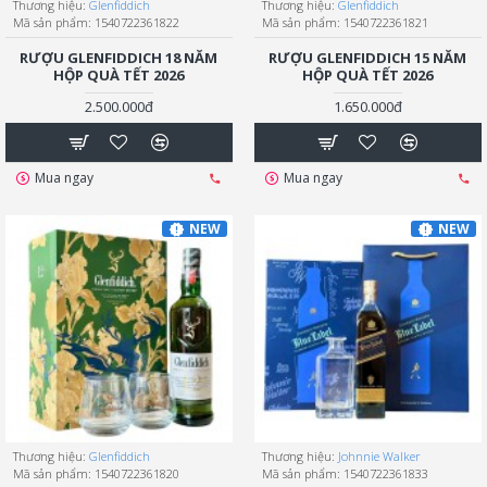
Thương hiệu:
Glenfiddich
Thương hiệu:
Glenfiddich
Mã sản phẩm:
1540722361822
Mã sản phẩm:
1540722361821
RƯỢU GLENFIDDICH 18 NĂM
RƯỢU GLENFIDDICH 15 NĂM
HỘP QUÀ TẾT 2026
HỘP QUÀ TẾT 2026
2.500.000đ
1.650.000đ
Mua ngay
Mua ngay
NEW
NEW
Thương hiệu:
Glenfiddich
Thương hiệu:
Johnnie Walker
Mã sản phẩm:
1540722361820
Mã sản phẩm:
1540722361833