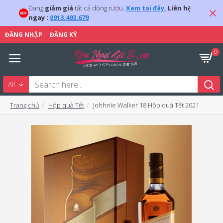
Đang
giảm giá
tất cả dòng rượu.
Xem tại đây.
Liên hệ
ngay :
0913.493.679
ĐĂNG NHẬP
ĐĂNG KÝ
0
All
Trang chủ
Hộp quà Tết
Johhnie Walker 18 Hộp quà Tết 2021