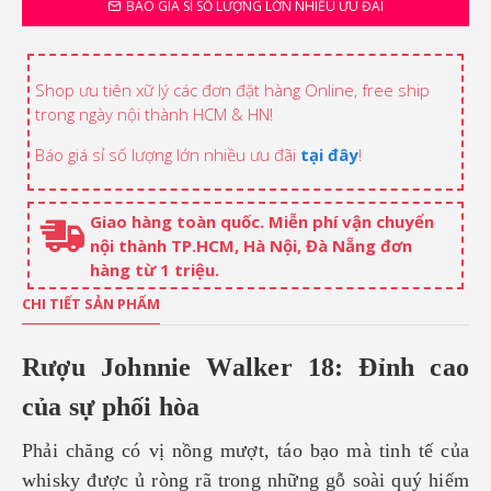
BÁO GIÁ SỈ SỐ LƯỢNG LỚN NHIỀU ƯU ĐÃI
Shop ưu tiên xữ lý các đơn đặt hàng Online, free ship
trong ngày nội thành HCM & HN!
Báo giá sỉ số lượng lớn nhiều ưu đãi
tại đây
!
Giao hàng toàn quốc. Miễn phí vận chuyển
nội thành TP.HCM, Hà Nội, Đà Nẵng đơn
hàng từ 1 triệu.
CHI TIẾT SẢN PHẨM
Rượu Johnnie Walker 18: Đỉnh cao
của sự phối hòa
Phải chăng có vị nồng mượt, táo bạo mà tinh tế của
whisky được ủ ròng rã trong những gỗ soài quý hiếm