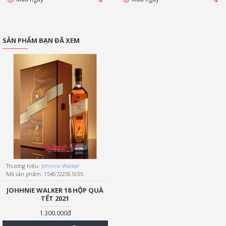
SẢN PHẨM BẠN ĐÃ XEM
Thương hiệu:
Johnnie Walker
Mã sản phẩm:
1540722361655
JOHHNIE WALKER 18 HỘP QUÀ
TẾT 2021
1.300.000đ