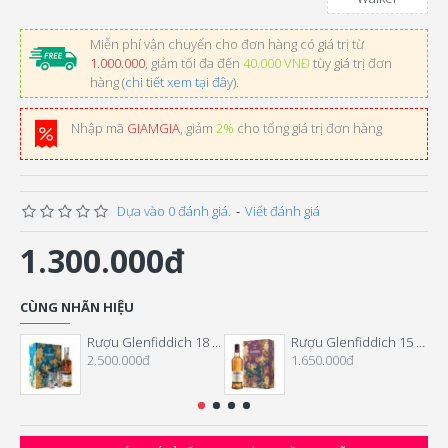
Miễn phí vận chuyển cho đơn hàng có giá trị từ
1.000.000
, giảm tối đa đến
40.000 VNĐ
tùy giá trị đơn
hàng (
chi tiết xem tại đây
).
Nhập mã
GIAMGIA
, giảm
2%
cho tổng giá trị đơn hàng
Dựa vào 0 đánh giá.
-
Viết đánh giá
1.300.000đ
CÙNG NHÃN HIỆU
Rượu Glenfiddich 18 Năm Hộp Quà Tết 2026
Rượu Glenfiddich 15 Năm Hộp Quà Tết 2026
2.500.000đ
1.650.000đ