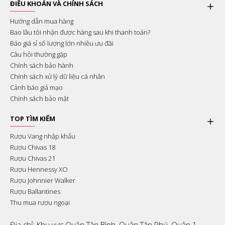
ĐIỀU KHOẢN VÀ CHÍNH SÁCH
Hướng dẫn mua hàng
Bao lâu tôi nhận được hàng sau khi thanh toán?
Báo giá sỉ số lượng lớn nhiều ưu đãi
Câu hỏi thường gặp
Chính sách bảo hành
Chính sách xử lý dữ liệu cá nhân
Cảnh báo giả mạo
Chính sách bảo mật
TOP TÌM KIẾM
Rượu Vang nhập khẩu
Rượu Chivas 18
Rượu Chivas 21
Rượu Hennessy XO
Rượu Johnnier Walker
Rượu Ballantines
Thu mua rượu ngoại
Địa chỉ: Khu vực Quận Tân Bình, Quận Tân Phú, Quận 1,