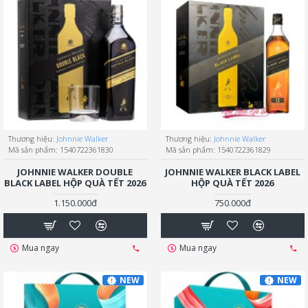
Thương hiệu:
Johnnie Walker
Thương hiệu:
Johnnie Walker
Mã sản phẩm:
1540722361830
Mã sản phẩm:
1540722361829
JOHNNIE WALKER DOUBLE
JOHNNIE WALKER BLACK LABEL
BLACK LABEL HỘP QUÀ TẾT 2026
HỘP QUÀ TẾT 2026
1.150.000đ
750.000đ
Mua ngay
Mua ngay
NEW
NEW