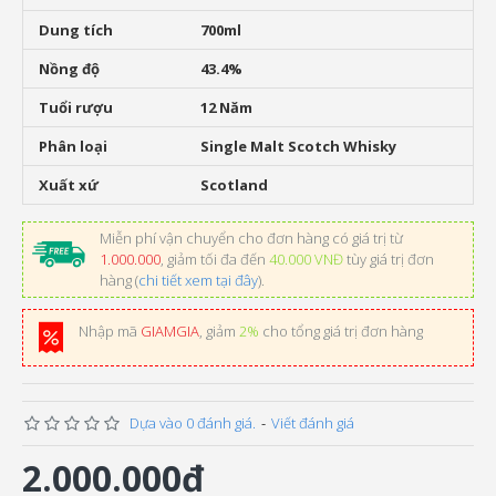
Dung tích
700ml
Nồng độ
43.4%
Tuổi rượu
12 Năm
Phân loại
Single Malt Scotch Whisky
Xuất xứ
Scotland
Miễn phí vận chuyển cho đơn hàng có giá trị từ
1.000.000
, giảm tối đa đến
40.000 VNĐ
tùy giá trị đơn
hàng (
chi tiết xem tại đây
).
Nhập mã
GIAMGIA
, giảm
2%
cho tổng giá trị đơn hàng
Dựa vào 0 đánh giá.
-
Viết đánh giá
2.000.000đ