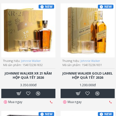
NEW
NEW
Thương hiệu:
Johnnie Walker
Thương hiệu:
Johnnie Walker
Mã sản phẩm:
1540722361832
Mã sản phẩm:
1540722361831
JOHNNIE WALKER XR 21 NĂM
JOHNNIE WALKER GOLD LABEL
HỘP QUÀ TẾT 2026
HỘP QUÀ TẾT 2026
3.350.000đ
1.200.000đ
Mua ngay
Mua ngay
NEW
NEW