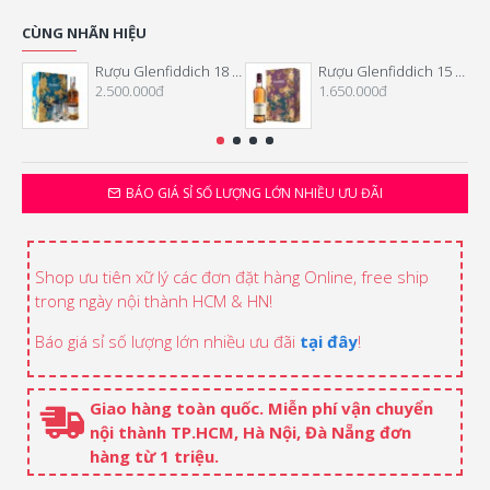
CÙNG NHÃN HIỆU
Rượu Glenfiddich 18 Năm Hộp Quà Tết 2026
Rượu Glenfiddich 15 Năm Hộp Quà Tết 2026
2.500.000đ
1.650.000đ
BÁO GIÁ SỈ SỐ LƯỢNG LỚN NHIỀU ƯU ĐÃI
Shop ưu tiên xữ lý các đơn đặt hàng Online, free ship
trong ngày nội thành HCM & HN!
Báo giá sỉ số lượng lớn nhiều ưu đãi
tại đây
!
Giao hàng toàn quốc. Miễn phí vận chuyển
nội thành TP.HCM, Hà Nội, Đà Nẵng đơn
hàng từ 1 triệu.