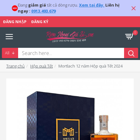
Đang
giảm giá
tất cả dòng rượu.
Xem tại đây.
Liên hệ
ngay :
0913.493.679
ĐĂNG NHẬP
ĐĂNG KÝ
0
All
Trang chủ
Hộp quà Tết
Mortlach 12 năm Hộp quà Tết 2024