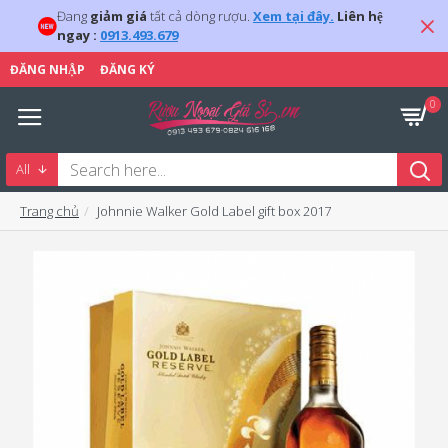
Đang
giảm giá
tất cả dòng rượu.
Xem tại đây.
Liên hệ
ngay :
0913.493.679
ĐĂNG NHẬP
ĐĂNG KÝ
0
All
Trang chủ
Johnnie Walker Gold Label gift box 2017