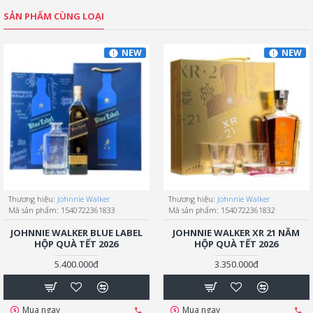
SẢN PHẨM CÙNG LOẠI
NEW
NEW
Thương hiệu:
Johnnie Walker
Thương hiệu:
Johnnie Walker
Mã sản phẩm:
1540722361833
Mã sản phẩm:
1540722361832
JOHNNIE WALKER BLUE LABEL
JOHNNIE WALKER XR 21 NĂM
HỘP QUÀ TẾT 2026
HỘP QUÀ TẾT 2026
5.400.000đ
3.350.000đ
Mua ngay
Mua ngay