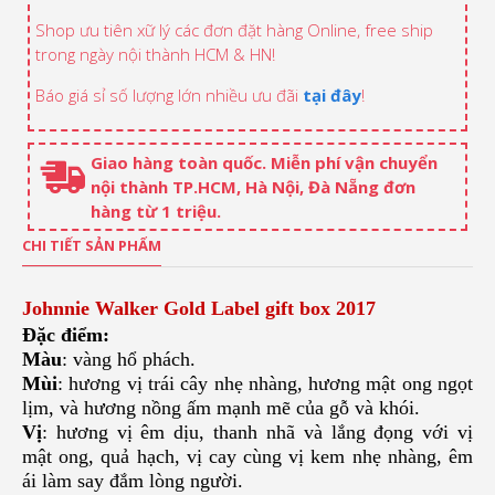
Shop ưu tiên xữ lý các đơn đặt hàng Online, free ship
trong ngày nội thành HCM & HN!
Báo giá sỉ số lượng lớn nhiều ưu đãi
tại đây
!
Giao hàng toàn quốc. Miễn phí vận chuyển
nội thành TP.HCM, Hà Nội, Đà Nẵng đơn
hàng từ 1 triệu.
CHI TIẾT SẢN PHẨM
Johnnie Walker Gold Label gift box 2017
Đặc điểm:
Màu
: vàng hổ phách.
Mùi
: hương vị trái cây nhẹ nhàng, hương mật ong ngọt
lịm, và hương nồng ấm mạnh mẽ của gỗ và khói.
Vị
: hương vị êm dịu, thanh nhã và lắng đọng với vị
mật ong, quả hạch, vị cay cùng vị kem nhẹ nhàng, êm
ái làm say đắm lòng người.