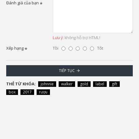
Đánh giá của bạn
Lưu ý:
không hỗ trợ HTML!
Xếp hạng
Tồi
Tốt
TIẾP TỤC
THẺ TỪ KHÓA:
johnnie
walker
gold
label
gift
box
2017
rượu