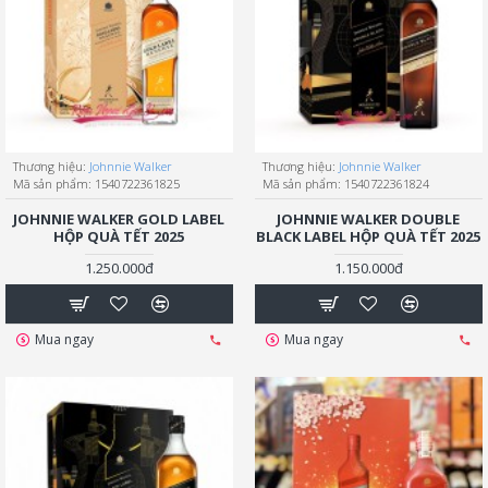
Thương hiệu:
Johnnie Walker
Thương hiệu:
Johnnie Walker
Mã sản phẩm:
1540722361825
Mã sản phẩm:
1540722361824
JOHNNIE WALKER GOLD LABEL
JOHNNIE WALKER DOUBLE
HỘP QUÀ TẾT 2025
BLACK LABEL HỘP QUÀ TẾT 2025
1.250.000đ
1.150.000đ
Mua ngay
Mua ngay