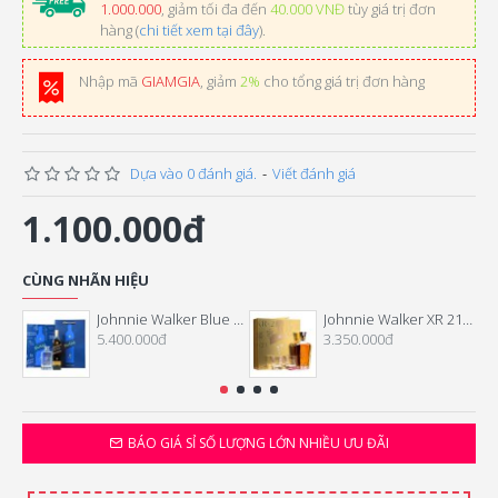
1.000.000
, giảm tối đa đến
40.000 VNĐ
tùy giá trị đơn
hàng (
chi tiết xem tại đây
).
Nhập mã
GIAMGIA
, giảm
2%
cho tổng giá trị đơn hàng
Dựa vào 0 đánh giá.
-
Viết đánh giá
1.100.000đ
CÙNG NHÃN HIỆU
Johnnie Walker Blue Label Hộp Quà Tết 2026
Johnnie Walker XR 21 Năm Hộp Quà Tết 2026
5.400.000đ
3.350.000đ
BÁO GIÁ SỈ SỐ LƯỢNG LỚN NHIỀU ƯU ĐÃI