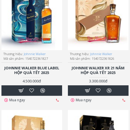
Thương hiệu:
Johnnie Walker
Thương hiệu:
Johnnie Walker
Mã sản phẩm:
1540722361827
Mã sản phẩm:
1540722361826
JOHNNIE WALKER BLUE LABEL
JOHNNIE WALKER XR 21 NĂM
HỘP QUÀ TẾT 2025
HỘP QUÀ TẾT 2025
4.500.000đ
3.300.000đ
Mua ngay
Mua ngay