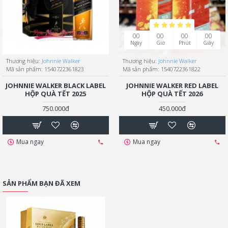
00
00
00
00
Ngày
Giờ
Phút
Giây
Thương hiệu:
Johnnie Walker
Thương hiệu:
Johnnie Walker
Mã sản phẩm:
1540722361823
Mã sản phẩm:
1540722361822
JOHNNIE WALKER BLACK LABEL
JOHNNIE WALKER RED LABEL
HỘP QUÀ TẾT 2025
HỘP QUÀ TẾT 2026
750.000đ
450.000đ
Mua ngay
Mua ngay
SẢN PHẨM BẠN ĐÃ XEM