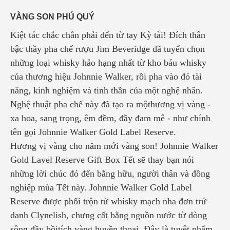
VÀNG SON PHÚ QUÝ
Kiệt tác chắc chắn phải đến từ tay Kỳ tài! Đích thân
bậc thầy pha chế rượu Jim Beveridge đã tuyển chọn
những loại whisky hảo hạng nhất từ kho báu whisky
của thương hiệu Johnnie Walker, rồi pha vào đó tài
năng, kinh nghiệm và tinh thần của một nghệ nhân.
Nghệ thuật pha chế này đã tạo ra mộthương vị vàng -
xa hoa, sang trọng, êm đềm, đầy đam mê - như chính
tên gọi Johnnie Walker Gold Label Reserve.
Hương vị vàng cho năm mới vàng son! Johnnie Walker
Gold Lavel Reserve Gift Box Tết sẽ thay bạn nói
những lời chúc đó đến bằng hữu, người thân và đồng
nghiệp mùa Tết này. Johnnie Walker Gold Label
Reserve được phối trộn từ whisky mạch nha đơn trứ
danh Clynelish, chưng cất bằng nguồn nước từ dòng
sông đầy bồitích vàng huyền thoại. Đây là tuyệt phẩm