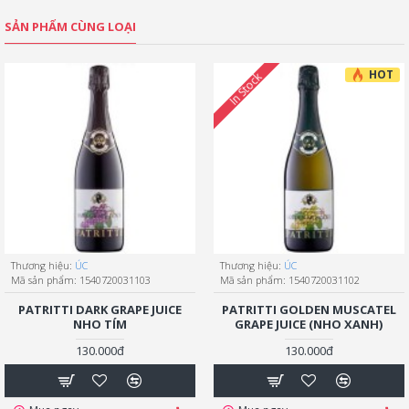
SẢN PHẨM CÙNG LOẠI
HOT
In Stock
Thương hiệu:
ÚC
Thương hiệu:
ÚC
Mã sản phẩm:
1540720031103
Mã sản phẩm:
1540720031102
PATRITTI DARK GRAPE JUICE
PATRITTI GOLDEN MUSCATEL
NHO TÍM
GRAPE JUICE (NHO XANH)
130.000đ
130.000đ