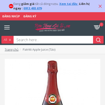
Đang
giảm giá
tất cả dòng rượu.
Xem tại đây.
Liên hệ
ngay :
0913.493.679
ĐĂNG NHẬP
ĐĂNG KÝ
0
All
Trang chủ
Patritti Apple Juice (Táo)