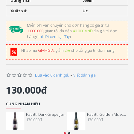
Dung tích
750ml
Xuất xứ
Úc
Miễn phí vận chuyển cho đơn hàng có giá trị từ
1.000.000
, giảm tối đa đến
40.000 VNĐ
tùy giá trị đơn
hàng (
chi tiết xem tại đây
).
Nhập mã
GIAMGIA
, giảm
2%
cho tổng giá trị đơn hàng
Dựa vào 0 đánh giá.
-
Viết đánh giá
130.000đ
CÙNG NHÃN HIỆU
Patritti Dark Grape Juice Nho Tím
Patritti Golden Muscatel Grape Juice (Nho Xanh)
130.000đ
130.000đ