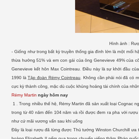
Hình ảnh : Rư
- Giống như trong bất kỳ truyền thống gia đình lớn là một mối h
thừa hưởng 51% và em con gái của ông Genevieve 49% của công
Genevieve kết hôn Max Cointreau. Điều này là sự khởi đầu củ
1990 là
Tập đoàn Rémy Cointreau
. Không cần phải nói đã có m
cực kỳ thành công, mặc dù cuộc khủng hoảng tài chính của nh
Rémy Martin
ngày hôm nay
1 . Trong nhiều thế hệ, Rémy Martin đã sản xuất loại Cognac ngo
trong từ 40 năm đến 104 năm và rồi được đem ra pha với rượu
như cứ mãi vương vấn sau khi uống
Đây là loại rượu đã từng được Thủ tướng Winston Churchill ưa
hoàng Elizabeth II nếm qua trong chuyến viếng thăm Pháp quố