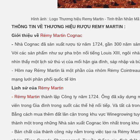
Hình ảnh : Logo Thương hiệu Remy Martin -
Tinh thần Nhân Mã
THÔNG TIN VỀ THƯƠNG HIỆU RƯỢU REMY MARTIN :
Giới thiệu về
Rémy Martin Cognac
-
Nhà Cognac đã sản xuất rượu từ năm 1724, gần 300 năm sản x
Với các sản phẩm như sự pha trộn nổi tiếng Louis XIII, ngôi 
nhìn thấy một lịch sử thú vị của mối hận gia đình, sáp nhập v
- Hôm nay Rémy Martin là một phần của nhóm Rémy Cointreau
mạng lưới phân phối quốc tế lớn
Lịch sử của
Rémy Martin
- Rémy Martin
thành lập Công ty năm 1724. Ông đã xây dựng mộ
viên trong Gia đình trong suốt các thế hệ nối tiếp. Và tất cả 
Bằng cách mua thêm đất lân cận trong khu vực Winegrowing tuyệ
thành một trong những Nhà sản xuất Cognac lớn nhất trong khu
- Bản chất của thành công này nằm trong việc tạo ra Rémy Mart