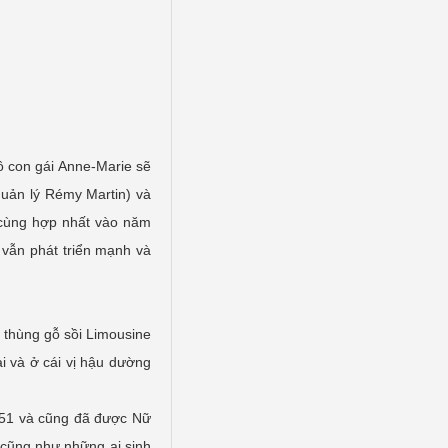
cô con gái Anne-Marie sẽ
uản lý Rémy Martin) và
 cùng hợp nhất vào năm
 vẫn phát triển mạnh và
g thùng gỗ sồi Limousine
 và ở cái vị hậu dường
1951 và cũng đã được Nữ
cũng như những ai sinh