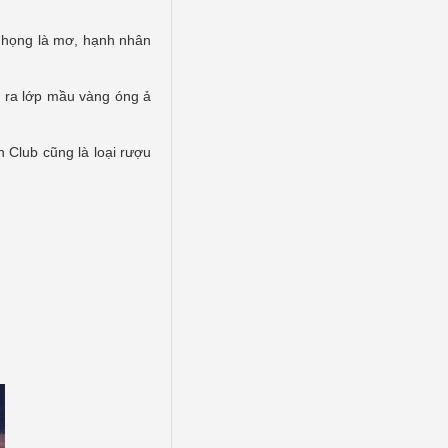
m họng là mơ, hạnh nhân
ộ ra lớp mầu vàng óng ả
 Club cũng là loại rượu