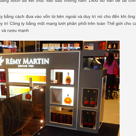
đáng buồn đã kết thúc vào đầu những năm 1900 do vấn đề tài chí
ty bằng cách đưa vào vốn từ bên ngoài và duy trì nó cho đến khi ôn
duy trì Công ty bằng một mạng lưới phân phối trên toàn Thế giới cho 
u và rượu mạnh