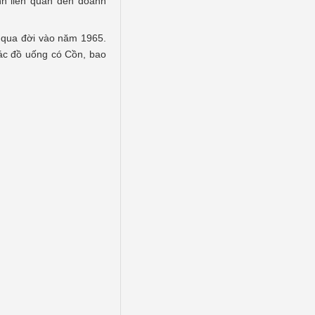
nh liên quan đến doanh
g qua đời vào năm 1965.
các đồ uống có Cồn, bao