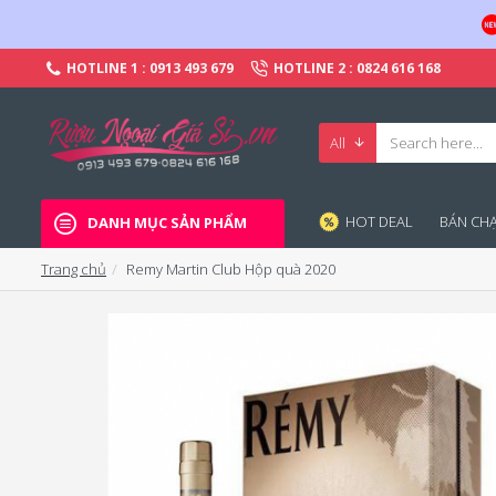
HOTLINE 1 : 0913 493 679
HOTLINE 2 : 0824 616 168
All
HOT DEAL
BÁN CHA
DANH MỤC SẢN PHẨM
Trang chủ
Remy Martin Club Hộp quà 2020