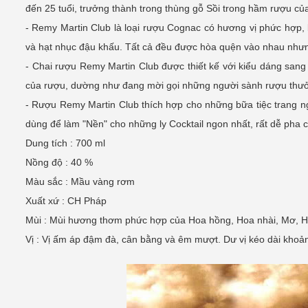
đến 25 tuổi, trưởng thành trong thùng gỗ Sồi trong hầm rượu c
- Remy Martin Club là loại rượu Cognac có hương vị phức hợp, 
và hạt nhục đậu khấu. Tất cả đều được hòa quện vào nhau nhưn
- Chai rượu Remy Martin Club được thiết kế với kiểu dáng sang 
của rượu, dường như đang mời gọi những người sành rượu thưở
- Rượu Remy Martin Club thích hợp cho những bữa tiệc trang ng
dùng để làm "Nền" cho những ly Cocktail ngon nhất, rất dễ pha 
Dung tích : 700 ml
Nồng độ : 40 %
Màu sắc : Mầu vàng rơm
Xuất xứ : CH Pháp
Mùi : Mùi hương thơm phức hợp của Hoa hồng, Hoa nhài, Mơ, H
Vị : Vị ấm áp đậm đà, cân bằng và êm mượt. Dư vị kéo dài khoả