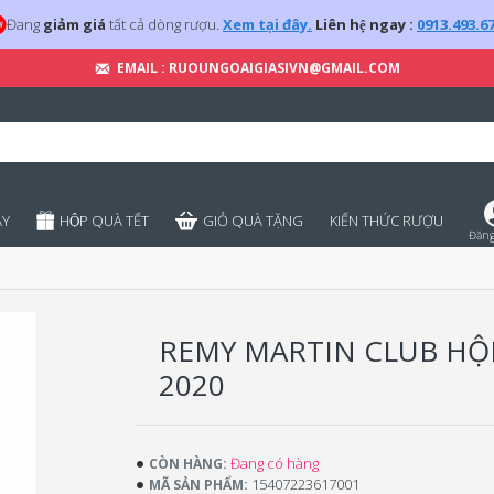
Đang
giảm giá
tất cả dòng rượu.
Xem tại đây.
Liên hệ ngay :
0913.493.6
EMAIL : RUOUNGOAIGIASIVN@GMAIL.COM
̣Y
HỘP QUÀ TẾT
GIỎ QUÀ TẶNG
KIẾN THỨC RƯỢU
Đăng
REMY MARTIN CLUB HỘ
2020
Đang có hàng
CÒN HÀNG:
15407223617001
MÃ SẢN PHẨM: