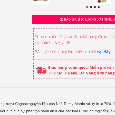
BÁO GIÁ SỈ SỐ LƯỢNG LỚN NHIỀU 
Shop ưu tiên xữ lý các đơn đặt hàng Online, f
nội thành HCM & HN!
Báo giá sỉ số lượng lớn nhiều ưu đãi
tại đây
!
Giao hàng toàn quốc. Miễn phí vận
TP.HCM, Hà Nội, Đà Nẵng đơn hàng 
dòng rượu Cognac nguyên liệu của Nhà Remy Martin với tỷ lệ là 70%
ết quả của sự pha trộn sành điệu của các loại
Rượu chưng cất
(Eaux