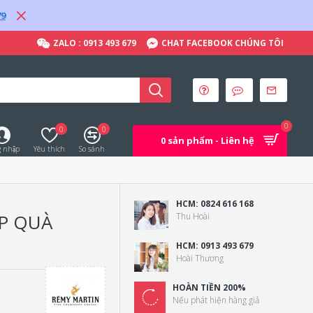
79
ZALO : 0913 493 679
CHAT FACEBOOK CHÚNG TÔI
0
0
0
0 sản phẩm - Liên hệ
 nhập
Yêu thích
So sánh
HCM: 0824 616 168
P QUÀ
Thu Hoài
HCM: 0913 493 679
Hoài Thương
HOÀN TIỀN 200%
Nếu phát hiện hàng giả