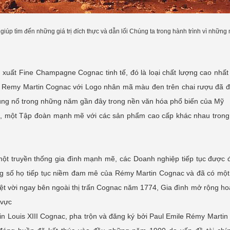
giúp tìm đến những giá trị đích thực và dẫn lối Chúng ta trong hành trình vì những
uất Fine Champagne Cognac tinh tế, đó là loại chất lượng cao nhất
nhà Remy Martin Cognac với Logo nhân mã màu đen trên chai rượu đã 
à bùng nổ trong những năm gần đây trong nền văn hóa phổ biến của Mỹ
, một Tập đoàn mạnh mẽ với các sản phẩm cao cấp khác nhau trong
t truyền thống gia đình mạnh mẽ, các Doanh nghiệp tiếp tục được đ
trong số họ tiếp tục niềm đam mê của Rémy Martin Cognac và đã có một
t vời ngay bên ngoài thị trấn Cognac năm 1774, Gia đình mở rộng ho
 vực
in Louis XIII Cognac, pha trộn và đăng ký bởi Paul Emile Rémy Marti