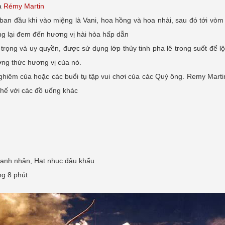
ủa
Rémy Martin
ban đầu khi vào miệng là Vani, hoa hồng và hoa nhài, sau đó tới vò
g lại đem đến hương vị hài hòa hấp dẫn
trọng và uy quyền, được sử dụng lớp thủy tinh pha lê trong suốt để l
ng thức hương vị của nó.
hiêm của hoặc các buổi tụ tập vui chơi của các Quý ông. Remy Martin
chế với các đồ uống khác
ạnh nhân, Hạt nhục đậu khẩu
ng 8 phút