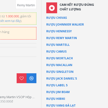
CAM KẾT RƯỢU ĐÚNG
Remy Martin
CHẤT LƯỢNG
ị từ
1.000.000
, giảm tối
RƯỢU CHIVAS
tiết xem tại đây
).
RƯỢU JOHNNIER WALKER
RƯỢU HENNESSY
ơn hàng
RƯỢU REMY MARTIN
RƯỢU MARTELL
RƯỢU CAMUS
RƯỢU MORTLACH
RƯỢU MACALLAN
RƯỢU SINGLETON
RƯỢU JACK DANIEL'S
RƯỢU LABEL 5
RƯỢU JIM BEAM
Remy Martin VSOP Hộp Quà 2025
Remy Martin 1738 Hộp Quà Tết 2025
RƯỢU HIBIKI
.350.000đ
2.400.000đ
RƯỢU VANG ĐÀ LẠT