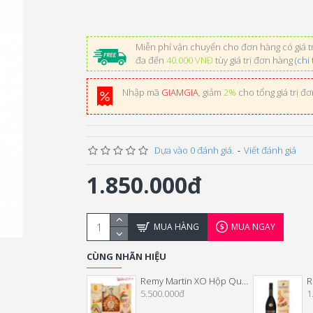
Miễn phí vận chuyển cho đơn hàng có giá tr
đa đến
40.000 VNĐ
tùy giá trị đơn hàng (
chi 
Nhập mã
GIAMGIA
, giảm
2%
cho tổng giá trị đ
Dựa vào 0 đánh giá.
-
Viết đánh giá
1.850.000đ
MUA HÀNG
MUA NGAY
CÙNG NHÃN HIỆU
Remy Martin XO Hộp Quà Tết 2025
5.500.000đ
1