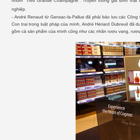
nhóm "Tres Grande Champagne". Truyền thống gia đình thật 
nghiệp.
- André Renaud từ Gensac-la-Pallue đã phải bảo lưu các Công 
Con trai trong luật pháp của mình, André Hériard Dubreuil đã 
gồm cả sản phẩm của mình cũng như các nhãn rượu vang, rượ