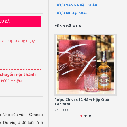
RƯỢU VANG NHẬP KHẨU
RƯỢU NGOẠI KHÁC
ƯU ĐÃI
CŨNG ĐÃ MUA
ree ship trong ngày
 chuyển nội thành
từ 1 triệu.
Rượu Chivas 12 Năm Hộp Quà
Rượu 
Tết 2020
5.500
750.000đ
 từ Nho của vùng Grande
-De-Vie) ở độ tuổi từ 5