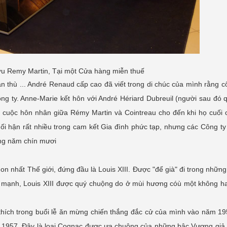
ợu Remy Martin, Tại một Cửa hàng miễn thuế
ận thù ... André Renaud cấp cao đã viết trong di chúc của mình rằng 
 ty. Anne-Marie kết hôn với André Hériard Dubreuil (người sau đó q
a cuộc hôn nhân giữa Rémy Martin và Cointreau cho đến khi họ cuối
ối hận rất nhiều trong cam kết Gia đình phức tạp, nhưng các Công ty
ững năm chín mươi
n nhất Thế giới, đứng đầu là Louis XIII. Được "để già" đi trong nhữn
 mạnh, Louis XIII được quý chuộng do ở mùi hương cóù một không hai
 thích trong buổi lễ ăn mừng chiến thắng đắc cử của mình vào năm 
c 1957. Đây là loại Cognac được ưa chuộng của những bậc Vương giả 