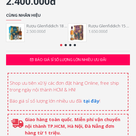
2.400.000đ
CÙNG NHÃN HIỆU
Rượu Glenfiddich 18 Năm Hộp Quà Tết 2026
Rượu Glenfiddich 15 Năm Hộp Quà Tết 2026
2.500.000đ
1.650.000đ
BÁO GIÁ SỈ SỐ LƯỢNG LỚN NHIỀU ƯU ĐÃI
Shop ưu tiên xữ lý các đơn đặt hàng Online, free ship
trong ngày nội thành HCM & HN!
Báo giá sỉ số lượng lớn nhiều ưu đãi
tại đây
!
Giao hàng toàn quốc. Miễn phí vận chuyển
nội thành TP.HCM, Hà Nội, Đà Nẵng đơn
hàng từ 1 triệu.