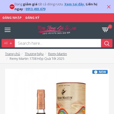
Đang
giảm giá
tất cả dòng rượu.
Xem tại đây.
Liên hệ
ngay :
0913.493.679
ĐĂNG NHẬP
ĐĂNG KÝ
0
All
Trang chủ
Thương hiệu
Remy Martin
Remy Martin 1738 Hộp Quà Tết 2025
NEW