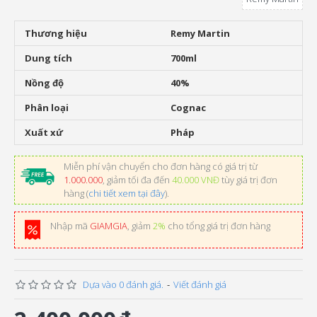
Thương hiệu
Remy Martin
Dung tích
700ml
Nồng độ
40%
Phân loại
Cognac
Xuất xứ
Pháp
Miễn phí vận chuyển cho đơn hàng có giá trị từ
1.000.000
, giảm tối đa đến
40.000 VNĐ
tùy giá trị đơn
hàng (
chi tiết xem tại đây
).
Nhập mã
GIAMGIA
, giảm
2%
cho tổng giá trị đơn hàng
Dựa vào 0 đánh giá.
-
Viết đánh giá