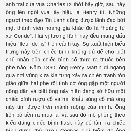
anh trai của vua Charles IX thời bấy giờ, sau này
ông lên ngôi vua lấy hiệu là Henry III. Những
người theo đạo Tin Lành cũng được lãnh đạo bởi
một thành viên hoàng gia khác đó là “hoàng tử
xứ Conde”. Hai vị tướng lãnh này đều mang dấu
hiệu “fleur de lis” trên cánh tay. Sự xuất hiện biểu
trưng này trên chiếc bình không đủ để cho biết
chủ nhân của chiếc bình cổ thực ra thuộc bên
phe nào. Năm 1860, ông Remy Martin đi ngang
qua nơi vùng xưa kia từng xảy ra chiến tranh tôn
giáo giữa hai phe rồi tình cờ ông gặp một người
nông dân và biết ông này hiện đang sở hữu một
chiếc bình rượu cổ và hai khẩu súng cổ mà ông
này tìm được trên mảnh ruộng của mình. Ông
liền bỏ tiền ra mua lại và sau đó mô phỏng theo
kiểu dáng chiếc bình flask này để làm ra chiếc
bình đựng thứ rượu Cognac quý hiếm do ông