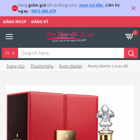
Đang
giảm giá
tất cả dòng rượu.
Xem tại đây.
Liên hệ
ngay :
0913.493.679
ĐĂNG NHẬP
ĐĂNG KÝ
0
All
Trang chủ
Thương hiệu
Remy Martin
Remy Martin Louis XIII