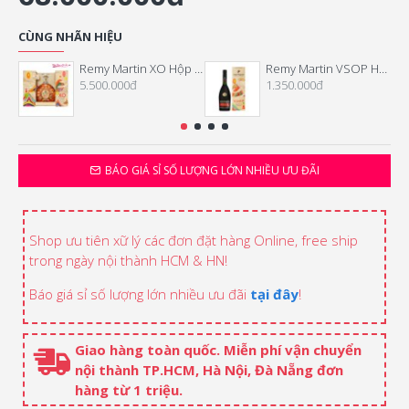
CÙNG NHÃN HIỆU
Remy Martin XO Hộp Quà Tết 2025
Remy Martin VSOP Hộp Quà 2025
5.500.000đ
1.350.000đ
BÁO GIÁ SỈ SỐ LƯỢNG LỚN NHIỀU ƯU ĐÃI
Shop ưu tiên xữ lý các đơn đặt hàng Online, free ship
trong ngày nội thành HCM & HN!
Báo giá sỉ số lượng lớn nhiều ưu đãi
tại đây
!
Giao hàng toàn quốc. Miễn phí vận chuyển
nội thành TP.HCM, Hà Nội, Đà Nẵng đơn
hàng từ 1 triệu.