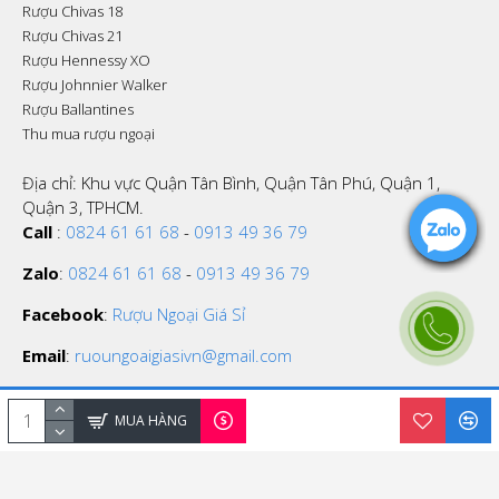
Rượu Chivas 18
Rượu Chivas 21
Rượu Hennessy XO
Rượu Johnnier Walker
Rượu Ballantines
Thu mua rượu ngoại
Địa chỉ: Khu vực Quận Tân Bình, Quận Tân Phú, Quận 1,
Quận 3, TPHCM.
Call
:
0824 61 61 68
-
0913 49 36 79
Zalo
:
0824 61 61 68
-
0913 49 36 79
Facebook
:
Rượu Ngoại Giá Sỉ
Email
:
ruoungoaigiasivn@gmail.com
MUA HÀNG