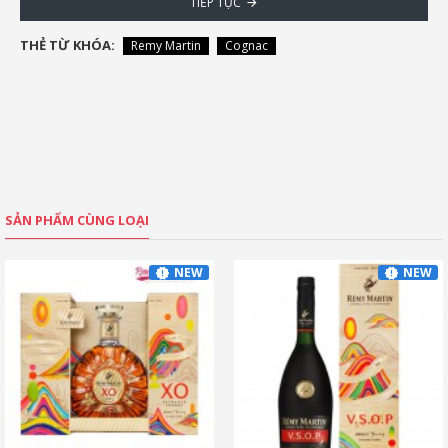
TIẾP TỤC
THẺ TỪ KHÓA:
Remy Martin
Cognac
SẢN PHẨM CÙNG LOẠI
NEW
NEW