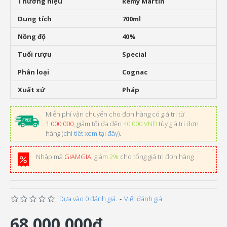
Thương hiệu
Remy Martin
Dung tích
700ml
Nồng độ
40%
Tuổi rượu
Special
Phân loại
Cognac
Xuất xứ
Pháp
Miễn phí vận chuyển cho đơn hàng có giá trị từ
1.000.000
, giảm tối đa đến
40.000 VNĐ
tùy giá trị đơn
hàng (
chi tiết xem tại đây
).
Nhập mã
GIAMGIA
, giảm
2%
cho tổng giá trị đơn hàng
Dựa vào 0 đánh giá.
-
Viết đánh giá
68.000.000đ