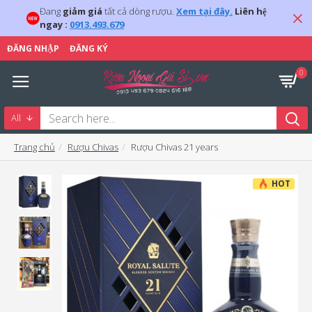
Đang
giảm giá
tất cả dòng rượu.
Xem tại đây.
Liên hệ
ngay :
0913.493.679
ĐĂNG NHẬP
ĐĂNG KÝ
0
All
Trang chủ
Rượu Chivas
Rượu Chivas 21 years
HOT