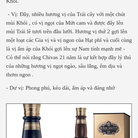
Khói.
- Vị: Đầy, nhiều hương vị của Trái cây với một chút
mùi Khói , có vị ngọt của Mứt cam và được đẩy lên
mùi Trái lê tươi trên đầu lưỡi. Hương vị thứ 2 gợi lên
một loạt các Gia vị và vị ngon của Hạt phỉ và cuối cùng
là vị ấm áp của Khói gợi lên sự Nam tính mạnh mẽ -
Có thể nói rằng Chivas 21 năm là sự kết hợp đầy lý thú
của những hương vị ngọt ngào, sâu lắng, êm dịu và
thơm ngon .
- Dư vị: Phong phú, kéo dài, ấm áp và đáng nhớ