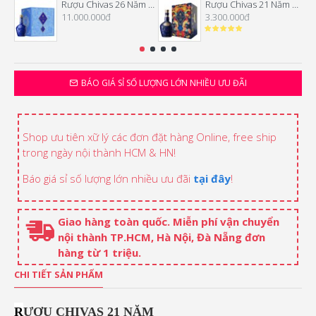
Rượu Chivas 26 Năm Hộp Quà Tết 2026
Rượu Chivas 21 Năm Hộp Quà Tết 2026
11.000.000đ
3.300.000đ
BÁO GIÁ SỈ SỐ LƯỢNG LỚN NHIỀU ƯU ĐÃI
Shop ưu tiên xữ lý các đơn đặt hàng Online, free ship
trong ngày nội thành HCM & HN!
Báo giá sỉ số lượng lớn nhiều ưu đãi
tại đây
!
Giao hàng toàn quốc. Miễn phí vận chuyển
nội thành TP.HCM, Hà Nội, Đà Nẵng đơn
hàng từ 1 triệu.
CHI TIẾT SẢN PHẨM
R
ƯỢU CHIVAS 21 NĂM