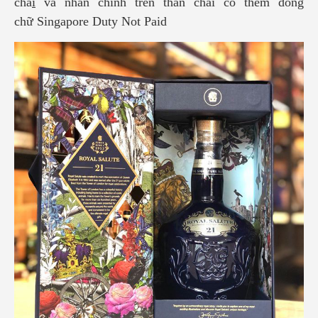
cha
i
và nhãn chính trên thân chai có thêm dòng
chữ Singapore Duty Not Paid