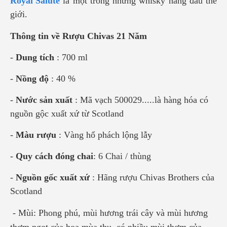
Royal Salute
là một trong những whisky hàng đầu thế
giới.
Thông tin về Rượu Chivas 21 Năm
-
Dung tích
: 700 ml
-
Nồng độ
: 40 %
-
Nước sản xuất
: Mã vạch 500029.....là hàng hóa có
nguồn gộc xuất xứ từ Scotland
-
Màu rượu
: Vàng hổ phách lộng lẫy
-
Quy cách đóng chai
: 6 Chai / thùng
-
Nguồn gốc xuất xứ
: Hãng rượu Chivas Brothers của
Scotland
- Mùi: Phong phú, mùi hương trái cây và mùi hương
thơm ngọt của hoa mùa thu, có nhiều mùi thơm của