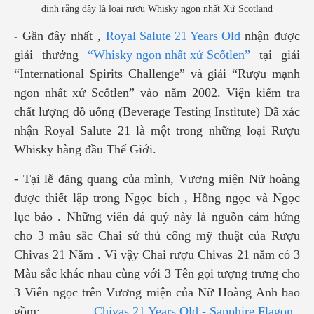
định rằng đây là loại rượu Whisky ngon nhất Xứ Scotland
Gần đây nhất ,
Royal Salute 21 Years Old
nhận được
-
giải thưởng
“Whisky ngon nhất xứ Scốtlen”
tại giải
“International Spirits Challenge” và giải “Rượu mạnh
ngon nhất xứ Scốtlen” vào năm 2002. Viện kiểm tra
chất lượng đồ uống (Beverage Testing Institute) Đã xác
nhận Royal Salute 21 là một trong những loại Rượu
Whisky hàng đầu Thế Giới.
- Tại lễ đăng quang của mình, Vương miện Nữ hoàng
được thiết lập trong Ngọc bích , Hồng ngọc và Ngọc
lục bảo . Những viên đá quý này là nguồn cảm hứng
cho 3 mầu sắc Chai sứ thủ công mỹ thuật của Rượu
Chivas 21 Năm . Vì vậy Chai rượu Chivas 21 năm có 3
Màu sắc khác nhau cùng với 3 Tên gọi tượng trưng cho
3 Viên ngọc trên Vương miện của Nữ Hoàng Anh bao
gồm:
Chivas 21 Years Old - Sapphire Flagon
,