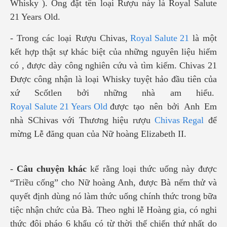
Whisky ). Ông đặt tên loại Rượu này là Royal Salute
21 Years Old.
- Trong các loại Rượu Chivas,
Royal Salute 21
là một
kết hợp thật sự khác biệt của những nguyên liệu hiếm
có , được dày công nghiên cứu và tìm kiếm. Chivas 21
Được công nhận là loại Whisky tuyệt hảo đầu tiên của
xứ Scốtlen bởi những nhà am hiểu.
Royal Salute 21 Years Old
được tạo nên bởi Anh Em
nhà SChivas với Thương hiệu rượu
Chivas Regal
để
mừng Lễ đăng quan của Nữ hoàng Elizabeth II.
-
Câu chuyện khác
kể rằng loại thức uống này được
“Triều cống” cho Nữ hoàng Anh, được Bà nếm thử và
quyết định dùng nó làm thức uống chính thức trong bữa
tiệc nhận chức của Bà. Theo nghi lễ Hoàng gia, có nghi
thức đội pháo 6 khẩu có từ thời thế chiến thứ nhất do