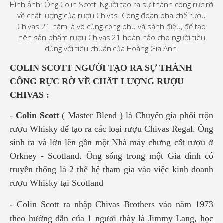
Hình ảnh: Ông Colin Scott, Người tạo ra sự thành công rực rỡ
về chất lượng của rượu Chivas. Công đoạn pha chế rượu
Chivas 21 năm là vô cùng công phu và sành điệu, để tạo
nên sản phẩm rượu Chivas 21 hoàn hảo cho người tiêu
dùng với tiêu chuẩn của Hoàng Gia Anh.
C
OLIN SCOTT NGƯỜI TẠO RA SỰ THÀNH
CÔNG RỰC RỜ VỀ CHẤT LƯỢNG RƯỢU
CHIVAS :
-
Colin Scott
( Master Blend ) là Chuyên gia phối trộn
rượu Whisky để tạo ra các loại rượu Chivas Regal. Ông
sinh ra và lớn lên gần một Nhà máy chưng cất rượu ở
Orkney - Scotland. Ông sống trong một Gia đình có
truyền thống là 2 thế hệ tham gia vào việc kinh doanh
rượu Whisky tại Scotland
- Colin Scott ra nhập Chivas Brothers vào năm 1973
theo hướng dẫn của 1 người thày là Jimmy Lang, học