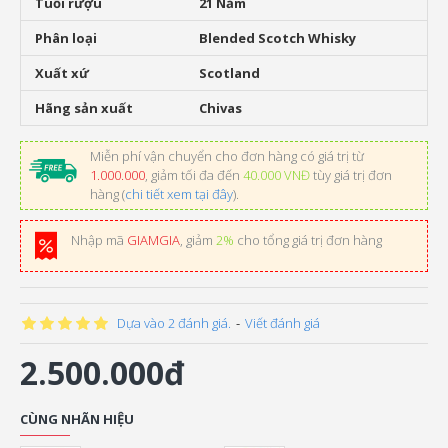
Tuổi rượu
21 Năm
Phân loại
Blended Scotch Whisky
Xuất xứ
Scotland
Hãng sản xuất
Chivas
Miễn phí vận chuyển cho đơn hàng có giá trị từ
1.000.000
, giảm tối đa đến
40.000 VNĐ
tùy giá trị đơn
hàng (
chi tiết xem tại đây
).
Nhập mã
GIAMGIA
, giảm
2%
cho tổng giá trị đơn hàng
Dựa vào 2 đánh giá.
-
Viết đánh giá
2.500.000đ
CÙNG NHÃN HIỆU