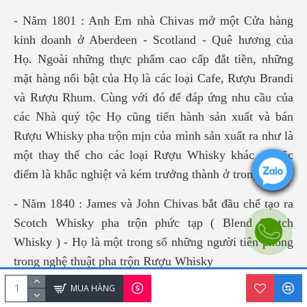
- Năm 1801 : Anh Em nhà Chivas mở một Cửa hàng
kinh doanh ở Aberdeen - Scotland - Quê hương của
Họ. Ngoài những thực phẩm cao cấp đắt tiền, những
mặt hàng nổi bật của Họ là các loại Cafe, Rượu Brandi
và Rượu Rhum. Cùng với đó để đáp ứng nhu cầu của
các Nhà quý tộc Họ cũng tiến hành sản xuất và bán
Rượu Whisky pha trộn mịn của mình sản xuất ra như là
một thay thế cho các loại Rượu Whisky khác có đặc
điểm là khắc nghiệt và kém trưởng thành ở trong vùng.
- Năm 1840 : James và John Chivas bắt đầu chế tạo ra
Scotch Whisky pha trộn phức tạp ( Blend Scotch
Whisky ) - Họ là một trong số những người tiên phong
trong nghệ thuật pha trộn Rượu Whisky
MUA HÀNG
- Năm 1843 : Nhờ những dịch vụ tuyệt vời, Anh Em