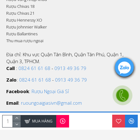
Rượu Chivas 18
Rượu Chivas 21
Rượu Hennessy XO
Rượu Johnnier Walker
Rượu Ballantines
Thu mua rượu ngoại
Địa chỉ: Khu vực Quận Tân Bình, Quận Tân Phú, Quận 1,
Quận 3, TPHCM.
Call
:
0824 61 61 68
-
0913 49 36 79
Zalo
:
0824 61 61 68
-
0913 49 36 79
Facebook
:
Rượu Ngoại Giá Sỉ
Email
:
ruoungoaigiasivn@gmail.com
MUA HÀNG