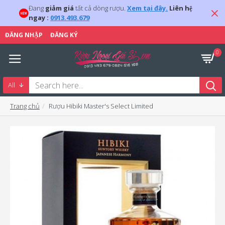
Đang
giảm giá
tất cả dòng rượu.
Xem tại đây.
Liên hệ
ngay :
0913.493.679
ĐĂNG NHẬP
ĐĂNG KÝ
0
All
Trang chủ
Rượu Hibiki Master's Select Limited