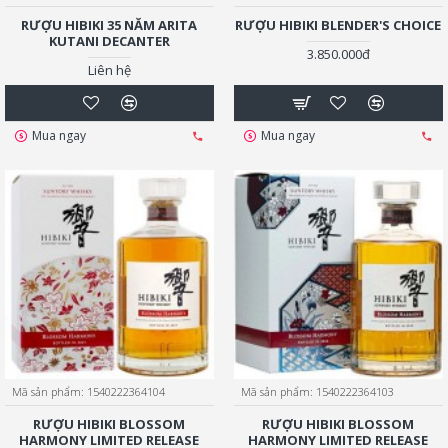
RƯỢU HIBIKI 35 NĂM ARITA
RƯỢU HIBIKI BLENDER'S CHOICE
KUTANI DECANTER
3.850.000đ
Liên hệ
Mua ngay
Mua ngay
Mã sản phẩm:
1540222364104
Mã sản phẩm:
1540222364103
RƯỢU HIBIKI BLOSSOM
RƯỢU HIBIKI BLOSSOM
HARMONY LIMITED RELEASE
HARMONY LIMITED RELEASE