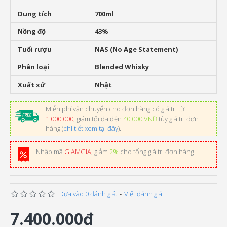
Dung tích
700ml
Nồng độ
43%
Tuổi rượu
NAS (No Age Statement)
Phân loại
Blended Whisky
Xuất xứ
Nhật
Miễn phí vận chuyển cho đơn hàng có giá trị từ
1.000.000
, giảm tối đa đến
40.000 VNĐ
tùy giá trị đơn
hàng (
chi tiết xem tại đây
).
Nhập mã
GIAMGIA
, giảm
2%
cho tổng giá trị đơn hàng
Dựa vào 0 đánh giá.
-
Viết đánh giá
7.400.000đ