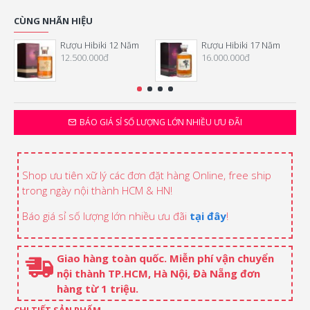
CÙNG NHÃN HIỆU
Rượu Hibiki 12 Năm
Rượu Hibiki 17 Năm
12.500.000đ
16.000.000đ
BÁO GIÁ SỈ SỐ LƯỢNG LỚN NHIỀU ƯU ĐÃI
Shop ưu tiên xữ lý các đơn đặt hàng Online, free ship
trong ngày nội thành HCM & HN!
Báo giá sỉ số lượng lớn nhiều ưu đãi
tại đây
!
Giao hàng toàn quốc. Miễn phí vận chuyển
nội thành TP.HCM, Hà Nội, Đà Nẵng đơn
hàng từ 1 triệu.