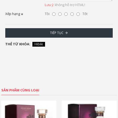
Lưu ý:
không hỗ trợ HTML!
Xếp hạng
Tồi
Tốt
TIẾP TỤC
THẺ TỪ KHÓA:
Hibiki
SẢN PHẨM CÙNG LOẠI