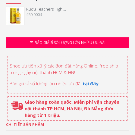
Rượu Teachers Highland Cream 1 Lít
450.000đ
BÁO GIÁ SỈ SỐ LƯỢNG LỚN NHIỀU ƯU ĐÃI
Shop ưu tiên xữ lý các đơn đặt hàng Online, free ship
trong ngày nội thành HCM & HN!
Báo giá sỉ số lượng lớn nhiều ưu đãi
tại đây
!
Giao hàng toàn quốc. Miễn phí vận chuyển
nội thành TP.HCM, Hà Nội, Đà Nẵng đơn
hàng từ 1 triệu.
CHI TIẾT SẢN PHẨM