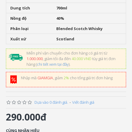
Dung tích
700ml
Nồng độ
40%
Phân loại
Blended Scotch Whisky
Xuất xứ
Scotland
Miễn phí vận chuyển cho đơn hàng có giá trị từ
1.000.000
, giảm tối đa đến
40.000 VNĐ
tùy giá trị đơn
hàng (
chi tiết xem tại đây
).
Nhập mã
GIAMGIA
, giảm
2%
cho tổng giá trị đơn hàng
Dựa vào 0 đánh giá.
-
Viết đánh giá
290.000đ
CÙNG NHÃN HIỆU