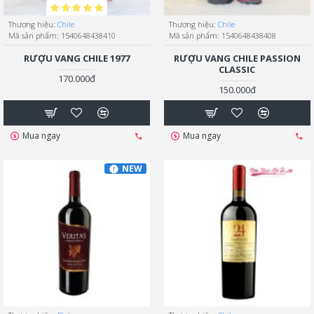
Thương hiệu:
Chile
Thương hiệu:
Chile
Mã sản phẩm:
1540648438410
Mã sản phẩm:
1540648438408
RƯỢU VANG CHILE 1977
RƯỢU VANG CHILE PASSION
CLASSIC
170.000đ
150.000đ
Mua ngay
Mua ngay
NEW