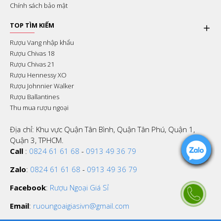
Chính sách bảo mật
TOP TÌM KIẾM
Rượu Vang nhập khẩu
Rượu Chivas 18
Rượu Chivas 21
Rượu Hennessy XO
Rượu Johnnier Walker
Rượu Ballantines
Thu mua rượu ngoại
Địa chỉ: Khu vực Quận Tân Bình, Quận Tân Phú, Quận 1,
Quận 3, TPHCM.
Call
:
0824 61 61 68
-
0913 49 36 79
Zalo
:
0824 61 61 68
-
0913 49 36 79
Facebook
:
Rượu Ngoại Giá Sỉ
Email
:
ruoungoaigiasivn@gmail.com