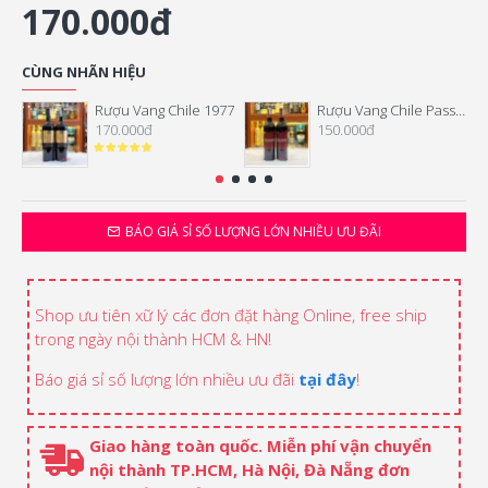
170.000đ
CÙNG NHÃN HIỆU
Rượu Vang Chile 1977
Rượu Vang Chile Passion Classic
170.000đ
150.000đ
BÁO GIÁ SỈ SỐ LƯỢNG LỚN NHIỀU ƯU ĐÃI
Shop ưu tiên xữ lý các đơn đặt hàng Online, free ship
trong ngày nội thành HCM & HN!
Báo giá sỉ số lượng lớn nhiều ưu đãi
tại đây
!
Giao hàng toàn quốc. Miễn phí vận chuyển
nội thành TP.HCM, Hà Nội, Đà Nẵng đơn