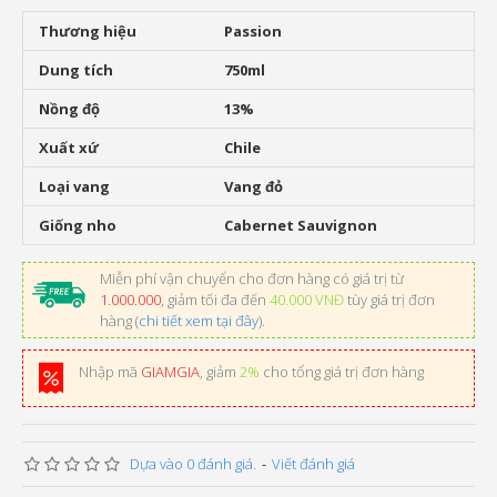
Thương hiệu
Passion
Dung tích
750ml
Nồng độ
13%
Xuất xứ
Chile
Loại vang
Vang đỏ
Giống nho
Cabernet Sauvignon
Miễn phí vận chuyển cho đơn hàng có giá trị từ
1.000.000
, giảm tối đa đến
40.000 VNĐ
tùy giá trị đơn
hàng (
chi tiết xem tại đây
).
Nhập mã
GIAMGIA
, giảm
2%
cho tổng giá trị đơn hàng
Dựa vào 0 đánh giá.
-
Viết đánh giá