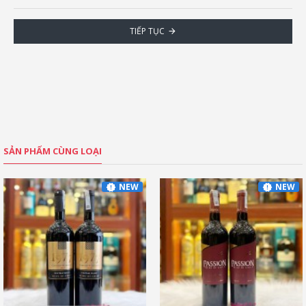
TIẾP TỤC
SẢN PHẨM CÙNG LOẠI
NEW
NEW