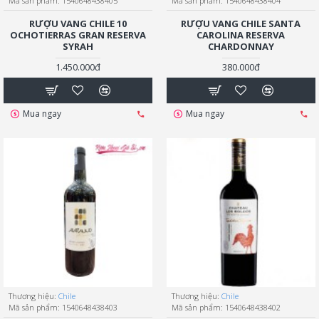
Mã sản phẩm:
1540648438405
Mã sản phẩm:
1540648438404
RƯỢU VANG CHILE 10
RƯỢU VANG CHILE SANTA
OCHOTIERRAS GRAN RESERVA
CAROLINA RESERVA
SYRAH
CHARDONNAY
1.450.000đ
380.000đ
Mua ngay
Mua ngay
Thương hiệu:
Chile
Thương hiệu:
Chile
Mã sản phẩm:
1540648438403
Mã sản phẩm:
1540648438402