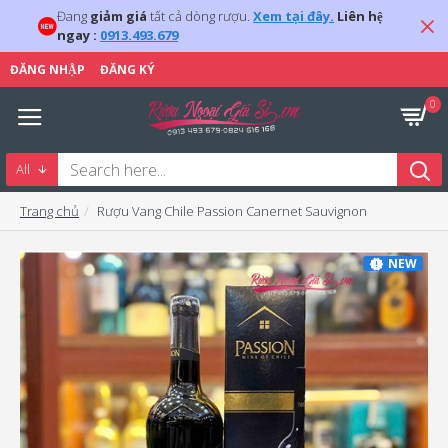
Đang
giảm giá
tất cả dòng rượu.
Xem tại đây.
Liên hệ
ngay :
0913.493.679
ĐĂNG NHẬP
ĐĂNG KÝ
0
All
Trang chủ
Rượu Vang Chile Passion Canernet Sauvignon
NEW