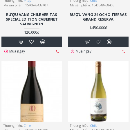
Thương hiệu:
Pháp
Thương hiệu:
Chile
Mã sản phẩm:
1540648438407
Mã sản phẩm:
1540648438406
RƯỢU VANG CHILE VERITAS
RƯỢU VANG 24 OCHO TIERRAS
SPECIAL EDITION CABERNET
GRAND RESERVA
SAUVIGNON
1.450.000đ
120.000đ
Mua ngay
Mua ngay
Thương hiệu:
Chile
Thương hiệu:
Chile