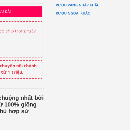
RƯỢU VANG NHẬP KHẨU
ƯU ĐÃI
RƯỢU NGOẠI KHÁC
ree ship trong ngày
 chuyển nội thành
từ 1 triệu.
 chuộng nhất bởi
từ 100% giống
phù hợp sử