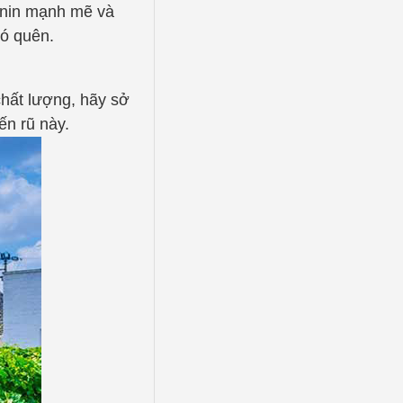
nnin mạnh mẽ và
hó quên.
chất lượng, hãy sở
n rũ này.