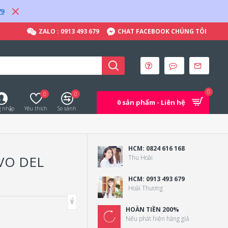
79
ZALO : 0913 493 679
CHAT FACEBOOK CHÚNG TÔI
0
0
0
0 sản phẩm - Liên hệ
 nhập
Yêu thích
So sánh
HCM: 0824 616 168
VO DEL
Thu Hoài
HCM: 0913 493 679
Hoài Thương
Ý
HOÀN TIỀN 200%
Nếu phát hiện hàng giả