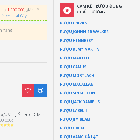
CAM KẾT RƯỢU ĐÚNG
ị từ
1.000.000
, giảm tối
CHẤT LƯỢNG
tiết xem tại đây
).
RƯỢU CHIVAS
ơn hàng
RƯỢU JOHNNIER WALKER
RƯỢU HENNESSY
RƯỢU REMY MARTIN
RƯỢU MARTELL
RƯỢU CAMUS
RƯỢU MORTLACH
RƯỢU MACALLAN
RƯỢU SINGLETON
RƯỢU JACK DANIEL'S
RƯỢU LABEL 5
Rượu Vang Ý Terre Di Mario Vino Rosso
Rượu vang Ý Corimei Schola Sarmenti
RƯỢU JIM BEAM
00.000đ
1.150.000đ
RƯỢU HIBIKI
RƯỢU VANG ĐÀ LẠT