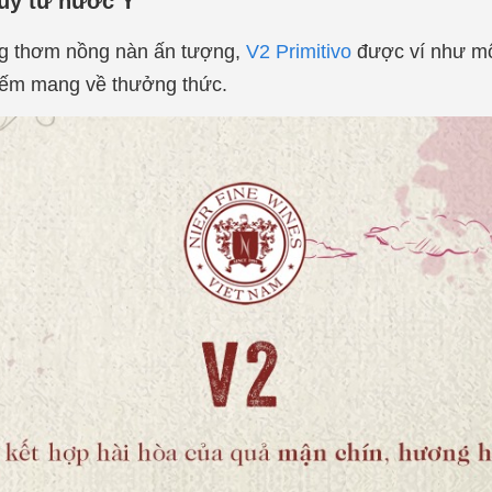
túy từ nước Ý
ơng thơm nồng nàn ấn tượng,
V2 Primitivo
được ví như mộ
yếm mang về thưởng thức.