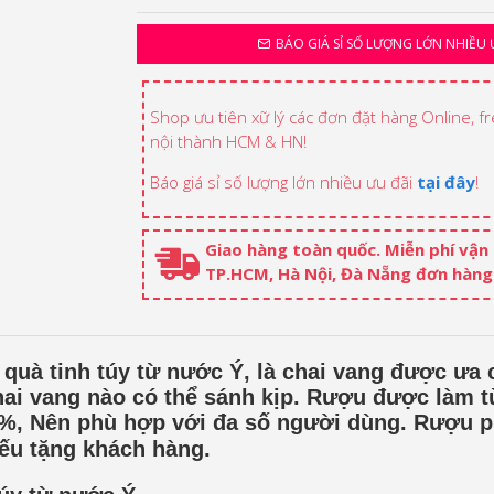
BÁO GIÁ SỈ SỐ LƯỢNG LỚN NHIỀU 
Shop ưu tiên xữ lý các đơn đặt hàng Online, f
nội thành HCM & HN!
Báo giá sỉ số lượng lớn nhiều ưu đãi
tại đây
!
Giao hàng toàn quốc. Miễn phí vận
TP.HCM, Hà Nội, Đà Nẵng đơn hàng 
quà tinh túy từ nước Ý, là chai vang được ưa
chai vang nào có thể sánh kịp. Rượu được làm 
14%, Nên phù hợp với đa số người dùng. Rượu 
iếu tặng khách hàng.