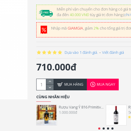
Miễn phí vận chuyển cho đơn hàng có giá tr
đa đến
40.000 VNĐ
tùy giá trị đơn hàng (
chi 
Nhập mã
GIAMGIA
, giảm
2%
cho tổng giá trị đ
Dựa vào 1 đánh giá.
-
Viết đánh giá
710.000đ
MUA HÀNG
MUA NGAY
CÙNG NHÃN HIỆU
Rượu Vang Ý 816 Primitivo Di Manduria
1.000.000đ
5