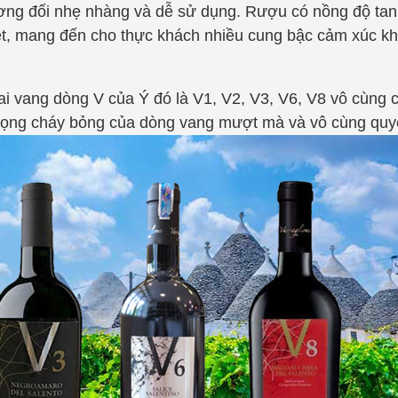
ương đối nhẹ nhàng và dễ sử dụng. Rượu có nồng độ ta
biệt, mang đến cho thực khách nhiều cung bậc cảm xúc k
ai vang dòng V của Ý đó là
V1, V2, V3, V6, V8 vô cùng 
ọng cháy bỏng của dòng vang mượt mà và vô cùng quyế