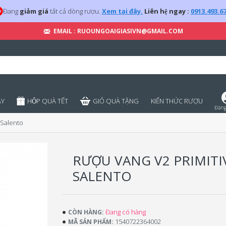
Đang
giảm giá
tất cả dòng rượu.
Xem tại đây.
Liên hệ ngay :
0913.493.6
EMAIL : RUOUNGOAIGIASIVN@GMAIL.COM
̣Y
HỘP QUÀ TẾT
GIỎ QUÀ TẶNG
KIẾN THỨC RƯỢU
Đăng
 Salento
RƯỢU VANG V2 PRIMITI
SALENTO
Đang có hàng
CÒN HÀNG:
1540722364002
MÃ SẢN PHẨM: