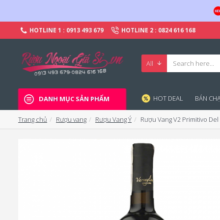
HOTLINE 1 : 0913 493 679
HOTLINE 2 : 0824 616 168
All
HOT DEAL
BÁN CHA
DANH MỤC SẢN PHẨM
Trang chủ
Rượu vang
Rượu Vang Ý
Rượu Vang V2 Primitivo Del